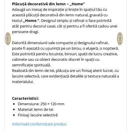
Plăcuță decorativă din lemn – „Home”
Accesorii birou
Instrumente teologice
Tablouri
Adaugă un mesaj de inspirație și liniște în spațiul tău cu
Rame foto
Transilvania
Alte studii
această plăcuță decorativă din lemn natural, gravată cu
Tablouri din lemn
textul
„
Home
.
”
. Designul simplu și rafinat o face potrivită
Atlase
Carti postale
atât pentru decorul casei, cât și pentru a fi oferită cadou unei
Pungi cadou cu versete
Comentarii
Magneti
persoane dragi.
Puzzle
Dictionare
Datorită dimensiunii sale compacte și designului rafinat,
Enciclopedii
Sacoșă
poate fi așezată cu ușurință pe un birou, o etajeră, o noptieră.
Literatura
Este potrivită pentru locuințe, birouri, spații de lucru creative,
Semne de carte
cabinete sau ca obiect decorativ discret în spații cu
Biografii
Set cadou
semnificație spirituală.
Eseuri
Realizată din lemn de tei, plăcuța are un finisaj atent lucrat, cu
Statuete
lacuire selectivă, care evidențiază detaliile și textura naturală a
Marturii
materialului.
Sticle apa
Romane
Suport pentru pahar
Meditatii
Caracteristici:
Tablouri
Pedagogie
Dimensiune: 250 × 120 mm
Tablouri canvas
Material: lemn de tei
Poezii
Finisaj: lacuire selectivă
Termos
Reviste
Informatii conformitate produs
Sanatate