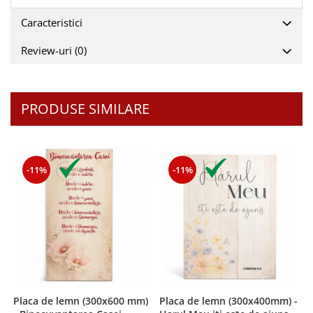
Teologie
Caracteristici
A doua venire
Review-uri
(0)
Apologetica
Dogmatica
Istoria Bisericii
PRODUSE SIMILARE
Misiune
Viata crestina
Contemporaneitate
Devotional
-11%
-11%
Diverse
Lupta Spirituala
Schimbarea caracterului
Slujire
Suferinta
Viata din belsug
Viata de zi cu zi
Placa de lemn (300x600 mm)
Placa de lemn (300x400mm) -
B