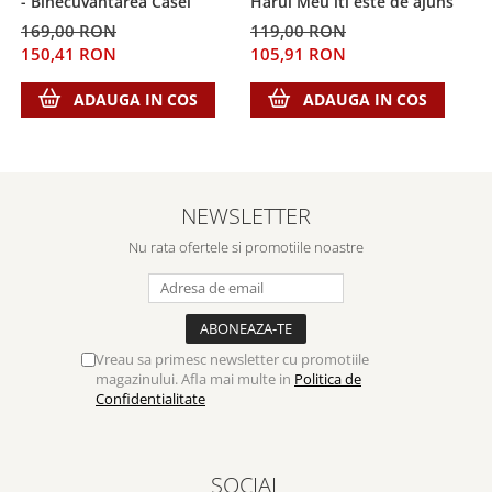
- Binecuvantarea Casei
Harul Meu iti este de ajuns
Despre afaceri
169,00 RON
119,00 RON
2
Dezvoltare personala
150,41 RON
105,91 RON
2
Leadership
Mediu
ADAUGA IN COS
ADAUGA IN COS
Sanatate / nutritie
NEWSLETTER
Nu rata ofertele si promotiile noastre
Vreau sa primesc newsletter cu promotiile
magazinului. Afla mai multe in
Politica de
Confidentialitate
SOCIAL