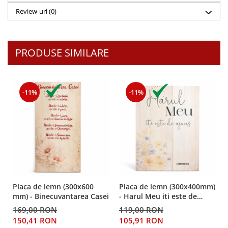
Review-uri
(0)
Teologie
A doua venire
Apologetica
PRODUSE SIMILARE
Dogmatica
Istoria Bisericii
Misiune
-11%
-11%
Viata crestina
Contemporaneitate
Devotional
Diverse
Lupta Spirituala
Schimbarea caracterului
Slujire
Placa de lemn (300x600
Placa de lemn (300x400mm)
Suferinta
mm) - Binecuvantarea Casei
- Harul Meu iti este de
Viata din belsug
ajuns
169,00 RON
119,00 RON
Viata de zi cu zi
150,41 RON
105,91 RON