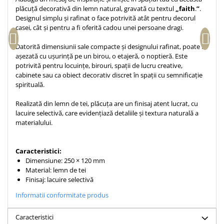
Accesorii birou
plăcuță decorativă din lemn natural, gravată cu textul
„
faith
.
”
.
Instrumente teologice
Tablouri
Designul simplu și rafinat o face potrivită atât pentru decorul
Rame foto
Transilvania
Alte studii
casei, cât și pentru a fi oferită cadou unei persoane dragi.
Tablouri din lemn
Atlase
Carti postale
Datorită dimensiunii sale compacte și designului rafinat, poate fi
Pungi cadou cu versete
Comentarii
Magneti
așezată cu ușurință pe un birou, o etajeră, o noptieră. Este
Puzzle
Dictionare
potrivită pentru locuințe, birouri, spații de lucru creative,
cabinete sau ca obiect decorativ discret în spații cu semnificație
Enciclopedii
Sacoșă
spirituală.
Literatura
Semne de carte
Realizată din lemn de tei, plăcuța are un finisaj atent lucrat, cu
Biografii
Set cadou
lacuire selectivă, care evidențiază detaliile și textura naturală a
Eseuri
materialului.
Statuete
Marturii
Sticle apa
Romane
Caracteristici:
Suport pentru pahar
Meditatii
Dimensiune: 250 × 120 mm
Material: lemn de tei
Tablouri
Pedagogie
Finisaj: lacuire selectivă
Tablouri canvas
Poezii
Informatii conformitate produs
Termos
Reviste
Caracteristici
Sanatate