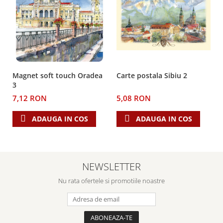
Teologie
A doua venire
Apologetica
Dogmatica
Istoria Bisericii
Carte postala Sibiu 2
Magnet soft touch Oradea
Misiune
3
Viata crestina
5,08 RON
7,12 RON
Contemporaneitate
ADAUGA IN COS
ADAUGA IN COS
Devotional
Diverse
Lupta Spirituala
Schimbarea caracterului
NEWSLETTER
Slujire
Nu rata ofertele si promotiile noastre
Suferinta
Viata din belsug
Viata de zi cu zi