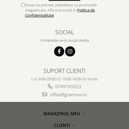
Despre afaceri
Vreau sa primesc newsletter cu promotiile
Dezvoltare personala
magazinului. Afla mai multe in
Politica de
Confidentialitate
Leadership
Mediu
SOCIAL
Sanatate / nutritie
Urmareste-ne in social media
SUPORT CLIENTI
L-V: 9:00-20:00 I S: 10:00-14:00 I D: Inchis
0749105923
office@gramma.ro
MAGAZINUL MEU
CLIENTI