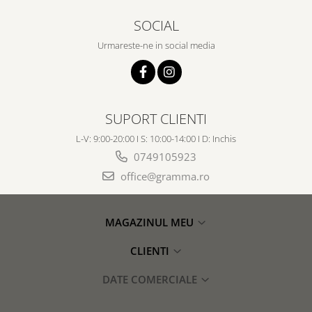
Despre afaceri
SOCIAL
Dezvoltare personala
Leadership
Urmareste-ne in social media
Mediu
Sanatate / nutritie
SUPORT CLIENTI
L-V: 9:00-20:00 I S: 10:00-14:00 I D: Inchis
0749105923
office@gramma.ro
MAGAZINUL MEU
CLIENTI
DATE COMERCIALE