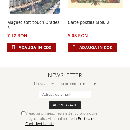
Teologie
A doua venire
Carte postala Sibiu 2
Magnet soft touch Oradea
Apologetica
3
Dogmatica
5,08 RON
7,12 RON
Istoria Bisericii
Misiune
ADAUGA IN COS
ADAUGA IN COS
Viata crestina
Contemporaneitate
Devotional
NEWSLETTER
Diverse
Nu rata ofertele si promotiile noastre
Lupta Spirituala
Schimbarea caracterului
Slujire
Suferinta
Vreau sa primesc newsletter cu promotiile
Viata din belsug
magazinului. Afla mai multe in
Politica de
Viata de zi cu zi
Confidentialitate