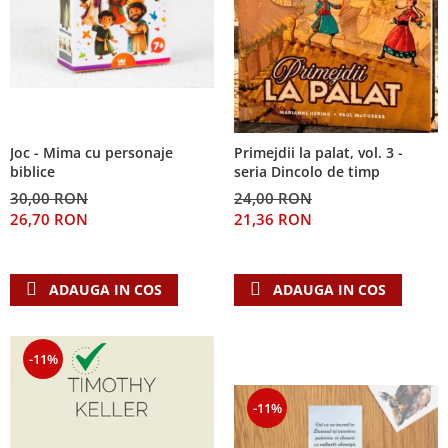
Joc - Mima cu personaje
Primejdii la palat, vol. 3 -
biblice
seria Dincolo de timp
30,00 RON
24,00 RON
26,70 RON
21,36 RON
ADAUGA IN COS
ADAUGA IN COS
-11%
-11%