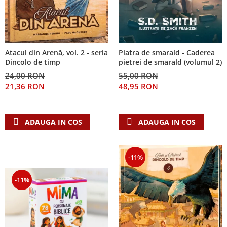
Piatra de smarald - Caderea
Atacul din Arenă, vol. 2 - seria
pietrei de smarald (volumul 2)
Dincolo de timp
55,00 RON
24,00 RON
48,95 RON
21,36 RON
ADAUGA IN COS
ADAUGA IN COS
-11%
-11%