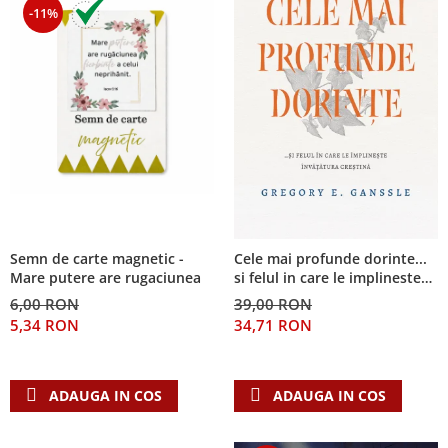
-11%
Semn de carte magnetic -
Cele mai profunde dorinte...
Mare putere are rugaciunea
si felul in care le implineste
invatatura crestina
6,00 RON
39,00 RON
5,34 RON
34,71 RON
ADAUGA IN COS
ADAUGA IN COS