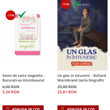
-11%
-11%
Semn de carte magnetic -
Un glas in intuneric - Richard
Bucurati-va intotdeauna!
Wurmbrand (seria biografii)
6,00 RON
29,00 RON
5,34 RON
25,81 RON
ADAUGA IN COS
ADAUGA IN COS