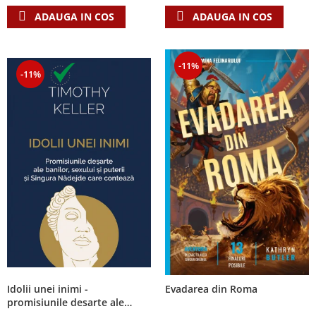
ADAUGA IN COS
ADAUGA IN COS
-11%
-11%
Idolii unei inimi -
Evadarea din Roma
promisiunile desarte ale
banilor, sexului si puterii si