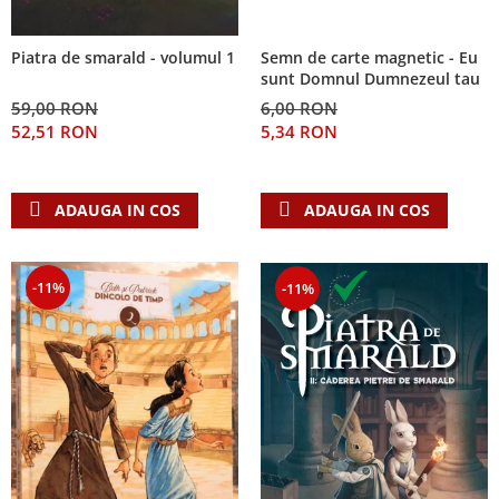
Semn de carte magnetic - Eu
Piatra de smarald - volumul 1
sunt Domnul Dumnezeul tau
6,00 RON
59,00 RON
5,34 RON
52,51 RON
ADAUGA IN COS
ADAUGA IN COS
-11%
-11%