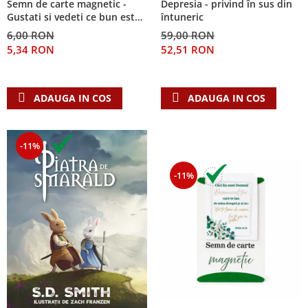
Semn de carte magnetic -
Depresia - privind în sus din
Despre afaceri
Gustati si vedeti ce bun este
întuneric
Dezvoltare personala
Domnul!
6,00 RON
59,00 RON
Leadership
5,34 RON
52,51 RON
Mediu
Sanatate / nutritie
ADAUGA IN COS
ADAUGA IN COS
-11%
-11%