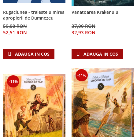
Rugaciunea - traieste uimirea
Vanatoarea Krakenului
apropierii de Dumnezeu
59,00 RON
37,00 RON
52,51 RON
32,93 RON
ADAUGA IN COS
ADAUGA IN COS
-11%
-11%