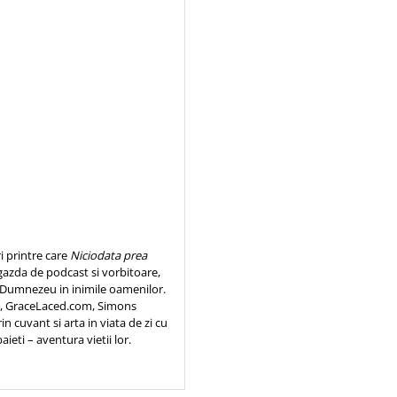
i printre care
Niciodata prea
 gazda de podcast si vorbitoare,
i Dumnezeu in inimile oamenilor.
ine, GraceLaced.com, Simons
n cuvant si arta in viata de zi cu
baieti – aventura vietii lor.