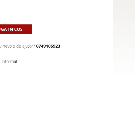
GA IN COS
Ai nevoie de ajutor?
0749105923
informatii