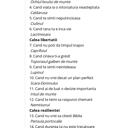
Ochiul boului de munte
Contemporaneitate
4. Cand viata ia o intorsatura neasteptata
Devotional
Caldarusa
Diverse
5. Cand te simti neputincioasa
Ciulinul
Lupta Spirituala
6. Cand rana ta e inca vie
Schimbarea caracterului
Lacrimioara
Slujire
Calea libertatii
7. Cand nu poti da timpul inapoi
Suferinta
Caprifoiul
Viata din belsug
8. Cand cineva ti-a gresit
Viata de zi cu zi
Toporasul galben de munte
9. Cand te simti neinteleasa
Despre afaceri
Lupinul
Dezvoltare personala
10. Cand nu vrei decat un plan perfect
Scara-Domnului
Leadership
11. Cand ai de luat o decizie importanta
Mediu
Irisul de munte
12. Cand te temi sa raspunzi chemarii
Sanatate / nutritie
Nemtisorul
Calea rezilientei
13. Cand nu vrei sa citesti Biblia
Pensula portocalie
14. Cand durerea ta nu este trecatoare