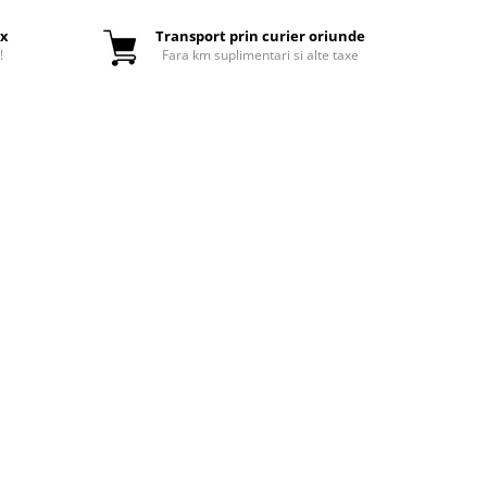
ox
Transport prin curier oriunde
!
Fara km suplimentari si alte taxe