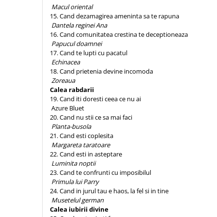
Macul oriental
15. Cand dezamagirea ameninta sa te rapuna
Dantela reginei Ana
16. Cand comunitatea crestina te deceptioneaza
Papucul doamnei
17. Cand te lupti cu pacatul
Echinacea
18. Cand prietenia devine incomoda
Zoreaua
Calea rabdarii
19. Cand iti doresti ceea ce nu ai
Azure Bluet
20. Cand nu stii ce sa mai faci
Planta-busola
21. Cand esti coplesita
Margareta taratoare
22. Cand esti in asteptare
Luminita noptii
23. Cand te confrunti cu imposibilul
Primula lui Parry
24. Cand in jurul tau e haos, la fel si in tine
Musetelul german
Calea iubirii divine