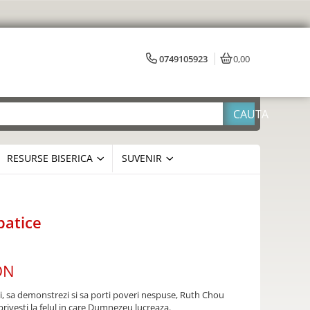
0749105923
0,00
RESURSE BISERICA
SUVENIR
lbatice
ON
gi, sa demonstrezi si sa porti poveri nespuse, Ruth Chou
 privesti la felul in care Dumnezeu lucreaza.