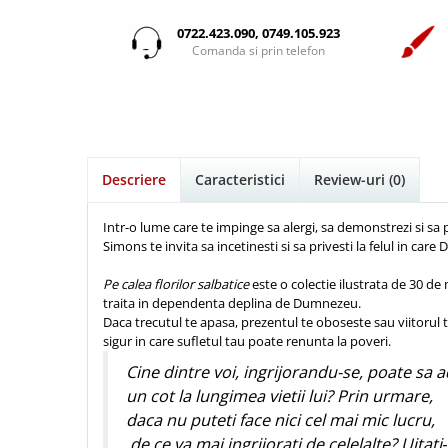
Istorie
Suport Pahar
Copii
Pentru predicatori
Mari
Psihologie
Cluj-Napoca
0722.423.090, 0749.105.923
Cutie cu versete
Povesti care spun adevarul
Medii
Comanda si prin telefon
Filosofie
Iasi
Mici
Display foto
Puiul Istet
Alte studii
Oradea
Noul Testament
Emblema auto
R. C. Sproul
Critica de arta
Alte suveniruri
Pentru adolescenti
Felicitare
cultura generala
Romane
Carti postale
Pentru femei
Psihologie practica
Husă Biblie
Timothy Keller
Jurnale
Descriere
Caracteristici
Review-uri
(0)
Stiinta
Instrumente de scris
Vestea buna pentru inimi micute
Magneti
Devotional zilnic
Pix metalic
Suport pahar
Veveritele de la Marea Moarta
Intr-o lume care te impinge sa alergi, sa demonstrezi si s
Discipline spirituale
Simons te invita sa incetinesti si sa privesti la felul in ca
Pix plastic
Tablouri
Viata crestina
Rugaciune
Jocuri
Sibiu
Pe calea florilor salbatice
este o colectie ilustrata de 30 de 
Eseuri
traita in dependenta deplina de Dumnezeu.
Jurnale
Alte suveniruri
Daca trecutul te apasa, prezentul te oboseste sau viitorul te 
Familie
Carti postale
Jurnal de Rugaciune
sigur in care sufletul tau poate renunta la poveri.
Barbati
Jurnal
Limba Engleza
Cine dintre voi, ingrijorandu-se, poate sa
Cresterea copiilor
Magneti
Limba Română
un cot la lungimea vietii lui? Prin urmare,
Femei
Suport pahar
Magneti
daca nu puteti face nici cel mai mic lucru,
Relatii
Tablouri
de ce va mai ingrijorati de celelalte? Uitati
Foarte puternici