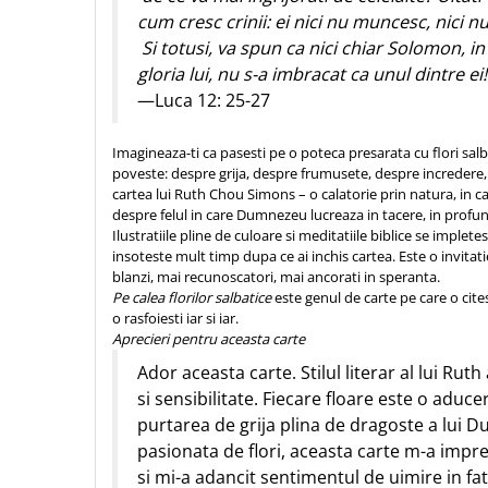
Sexualitate
Sinaia
cum cresc crinii: ei nici nu muncesc, nici nu
Ornament
Tineri
Si totusi, va spun ca nici chiar Solomon, i
Magneti
Pentru birou
gloria lui, nu s-a imbracat ca unul dintre ei!
Viata de familie
Suport pahar
Pentru copii
—Luca 12: 25-27
Harfe / Partituri
Timisoara
Obiecte decorative
Instrumente pastorale
Alte suveniruri
Oglinda
Imagineaza-ti ca pasesti pe o poteca presarata cu flori salba
Consiliere
Carti postale
poveste: despre grija, despre frumusete, despre incredere, 
Pix+Semn de carte
cartea lui Ruth Chou Simons – o calatorie prin natura, in ca
Despre biserica
Jurnale
Portofel
despre felul in care Dumnezeu lucreaza in tacere, in profunz
Predici/ Schite de predici
Magneti
Ilustratiile pline de culoare si meditatiile biblice se implete
Produse din lemn
Resurse studiu biblic
Suport pahar
insoteste mult timp dupa ce ai inchis cartea. Este o invitatie
blanzi, mai recunoscatori, mai ancorati in speranta.
Accesorii birou
Instrumente teologice
Tablouri
Pe calea florilor salbatice
este genul de carte pe care o cites
Rame foto
Transilvania
Alte studii
o rasfoiesti iar si iar.
Tablouri din lemn
Aprecieri pentru aceasta carte
Atlase
Carti postale
Pungi cadou cu versete
Ador aceasta carte. Stilul literar al lui Ru
Comentarii
Magneti
si sensibilitate. Fiecare floare este o adu
Puzzle
Dictionare
purtarea de grija plina de dragoste a lui 
Enciclopedii
Sacoșă
pasionata de flori, aceasta carte m-a impr
Literatura
Semne de carte
si mi-a adancit sentimentul de uimire in fata