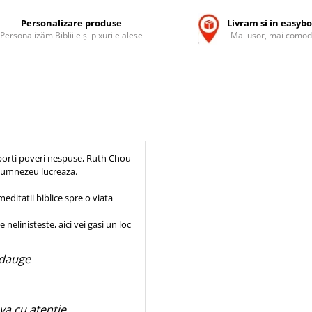
Personalizare produse
Livram si in easyb
Personalizăm Bibliile și pixurile alese
Mai usor, mai comod
a porti poveri nespuse, Ruth Chou
re Dumnezeu lucreaza.
meditatii biblice spre o viata
nelinisteste, aici vei gasi un loc
 adauge
‑va cu atentie