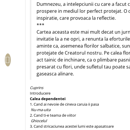
Biografii
Set cadou
Dumnezeu, a intelepciunii cu care a facut c
Eseuri
prospere in mediul lor perfect protejat. O 
Statuete
Marturii
inspiratie, care provoaca la reflectie.
Sticle apa
Romane
***
Suport pentru pahar
Meditatii
Cartea aceasta este mai mult decat un jurna
invitatie la a ne opri, a renunta la eforturil
Tablouri
Pedagogie
aminte ca, asemenea florilor salbatice, su
Tablouri canvas
Poezii
protejate de Creatorul nostru. Pe calea flor
Termos
Reviste
act tainic de inchinare, ca o plimbare pas
presarat cu flori, unde sufletul tau poate sa
Sanatate
gaseasca alinare.
Teologie
A doua venire
Cuprins
Apologetica
Introducere
Calea dependentei
Dogmatica
1. Cand ai nevoie de cineva caruia ii pasa
Istoria Bisericii
Nu-ma-uita
2. Cand ti-e teama de viitor
Misiune
Ghiocelul
Viata crestina
3. Cand stricaciunea acestei lumi este apasatoare