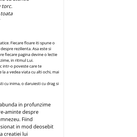
 torc.
n toata
tice. Fiecare floare iti spune o
despre rezilienta. Asa este si
re fiecare pagina devine o lectie
ime, in ritmul Lui.
sc intr-o poveste care te
 la a vedea viata cu alti ochi, mai
ti cu inima, o daruiesti cu drag si
th abunda in profunzime
cere-aminte despre
Dumnezeu. Fiind
esionat in mod deosebit
 creatiei lui