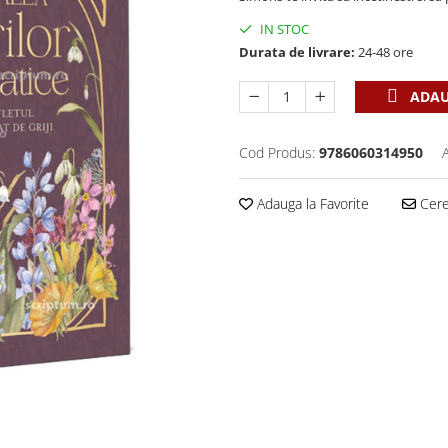
IN STOC
Durata de livrare:
24-48 ore
ADAU
Cod Produs:
9786060314950
Adauga la Favorite
Cere 