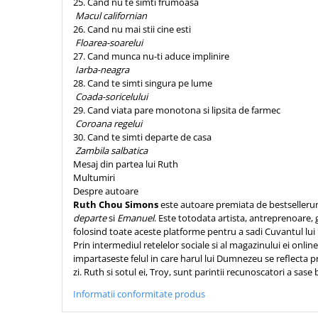
25. Cand nu te simti frumoasa
Macul californian
26. Cand nu mai stii cine esti
Floarea-soarelui
27. Cand munca nu-ti aduce implinire
Iarba-neagra
28. Cand te simti singura pe lume
Coada-soricelului
29. Cand viata pare monotona si lipsita de farmec
Coroana regelui
30. Cand te simti departe de casa
Zambila salbatica
Mesaj din partea lui Ruth
Multumiri
Despre autoare
Ruth Chou Simons
este autoare premiata de bestsellerur
departe
si
Emanuel
. Este totodata artista, antreprenoare,
folosind toate aceste platforme pentru a sadi Cuvantul lu
Prin intermediul retelelor sociale si al magazinului ei onl
impartaseste felul in care harul lui Dumnezeu se reflecta pri
zi. Ruth si sotul ei, Troy, sunt parintii recunoscatori a sase 
Informatii conformitate produs