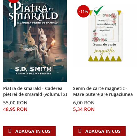
-11%
Piatra de smarald - Caderea
Semn de carte magnetic -
pietrei de smarald (volumul 2)
Mare putere are rugaciunea
55,00 RON
6,00 RON
48,95 RON
5,34 RON
ADAUGA IN COS
ADAUGA IN COS