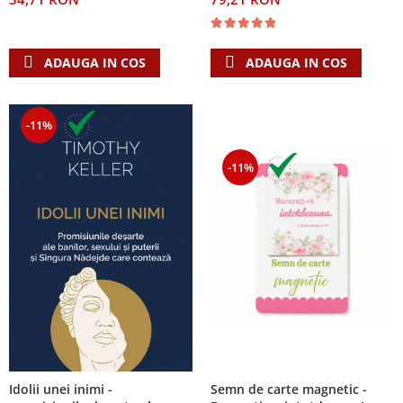
ADAUGA IN COS
ADAUGA IN COS
-11%
-11%
Semn de carte magnetic -
Idolii unei inimi -