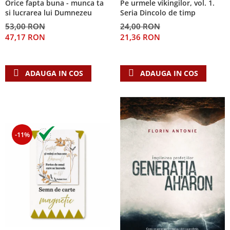
Orice fapta buna - munca ta
Pe urmele vikingilor, vol. 1.
Despre afaceri
si lucrarea lui Dumnezeu
Seria Dincolo de timp
Dezvoltare personala
53,00 RON
24,00 RON
Leadership
47,17 RON
21,36 RON
Mediu
Sanatate / nutritie
ADAUGA IN COS
ADAUGA IN COS
-11%