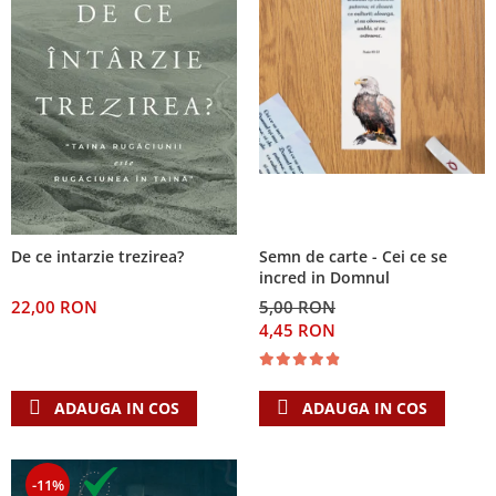
De ce intarzie trezirea?
Semn de carte - Cei ce se
incred in Domnul
22,00 RON
5,00 RON
4,45 RON
ADAUGA IN COS
ADAUGA IN COS
-11%