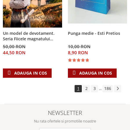
Punga medie - Esti Pretios
Un model de devotament.
Seria Fiicele magnatului
forestier 3
10,00 RON
50,00 RON
8,90 RON
44,50 RON
ADAUGA IN COS
ADAUGA IN COS
1
2
3
186
...
NEWSLETTER
Nu rata ofertele si promotiile noastre