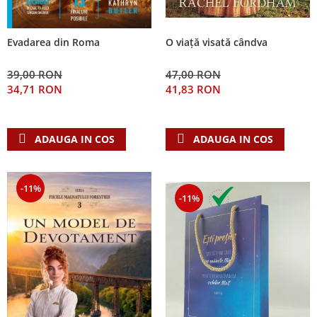
Evadarea din Roma
O viață visată cândva
39,00 RON
47,00 RON
34,71 RON
41,83 RON
ADAUGA IN COS
ADAUGA IN COS
-11%
-11%