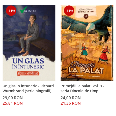
-11%
-11%
Un glas in intuneric - Richard
Primejdii la palat, vol. 3 -
Wurmbrand (seria biografii)
seria Dincolo de timp
29,00 RON
24,00 RON
25,81 RON
21,36 RON