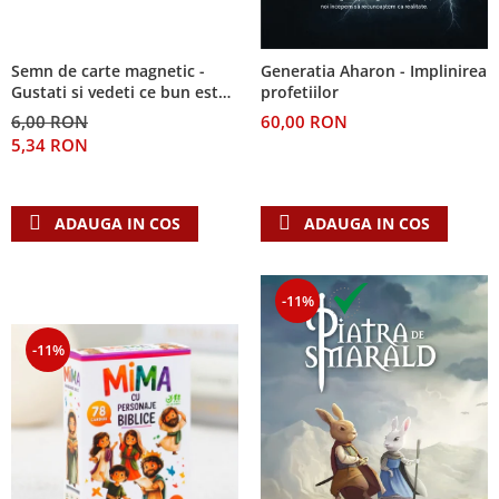
Semn de carte magnetic -
Generatia Aharon - Implinirea
Gustati si vedeti ce bun este
profetiilor
Domnul!
6,00 RON
60,00 RON
5,34 RON
ADAUGA IN COS
ADAUGA IN COS
-11%
-11%