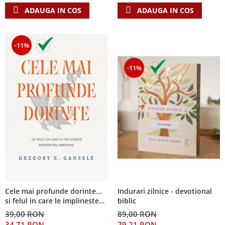
ADAUGA IN COS
ADAUGA IN COS
-11%
-11%
Cele mai profunde dorinte...
Indurari zilnice - devotional
si felul in care le implineste
biblic
invatatura crestina
39,00 RON
89,00 RON
34,71 RON
79,21 RON