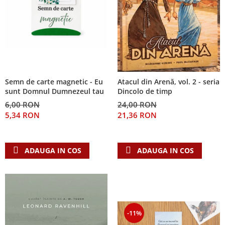
Semn de carte magnetic - Eu
Atacul din Arenă, vol. 2 - seria
sunt Domnul Dumnezeul tau
Dincolo de timp
6,00 RON
24,00 RON
5,34 RON
21,36 RON
ADAUGA IN COS
ADAUGA IN COS
-11%