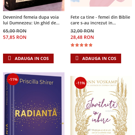
Despre afaceri
Dezvoltare personala
Fete ca tine - femei din Biblie
Devenind femeia dupa voia
Leadership
care s-au increzut in
lui Dumnezeu: Un ghid de
Mediu
Dumnezeu
studiu de 90 de zile din
32,00 RON
65,00 RON
Sanatate / nutritie
Proverbe 31
28,48 RON
57,85 RON
ADAUGA IN COS
ADAUGA IN COS
-11%
-11%