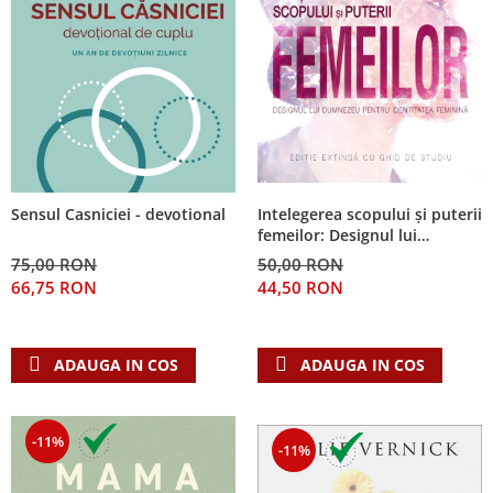
Sensul Casniciei - devotional
Intelegerea scopului și puterii
femeilor: Designul lui
Dumnezeu pentru identitatea
75,00 RON
50,00 RON
feminină
66,75 RON
44,50 RON
ADAUGA IN COS
ADAUGA IN COS
-11%
-11%