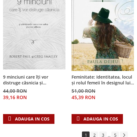
9 minciuni care îți vor
Feminitate: Identitatea, locul
distruge căsnicia și
și rolul femeii în designul lui
adevărurile care o vor salva și
Dumnezeu
44,00 RON
51,00 RON
o vor elibera
39,16 RON
45,39 RON
ADAUGA IN COS
ADAUGA IN COS
1
2
3
5
...