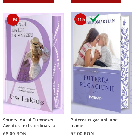
-11%
-11%
Spune-I da lui Dumnezeu:
Puterea rugaciunii unei
Aventura extraordinara a
mame
umblarii prin credinta
68,00 RON
52,00 RON