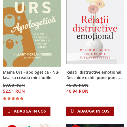
Relatii distructive emotional:
Mama Urs - apologetica - Nu-i
Deschide ochii, pune punct,
lasa sa creada minciunile
supraviețuiește
culturii din jur
46,00 RON
59,00 RON
40,94 RON
52,51 RON
ADAUGA IN COS
ADAUGA IN COS