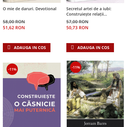
O mie de daruri. Devotional
Secretul artei de a iubi:
Construiește relații
echilibrate în familie și cu cei
58,00 RON
57,00 RON
din jur
51,62 RON
50,73 RON
ADAUGA IN COS
ADAUGA IN COS
-11%
-11%