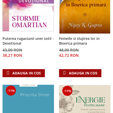
Puterea rugaciunii unei sotii -
Femeile si slujirea lor in
Devotional
Biserica primara
43,00 RON
48,00 RON
38,27 RON
42,72 RON
ADAUGA IN COS
ADAUGA IN COS
-11%
-11%