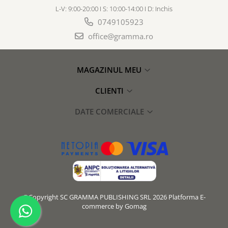
L-V: 9:00-20:00 I S: 10:00-14:00 I D: Inchis
0749105923
office@gramma.ro
MAGAZINUL MEU
CLIENTI
DATE COMERCIALE
©Copyright SC GRAMMA PUBLISHING SRL 2026
Platforma E-
commerce by Gomag