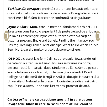
Teologie
Tori iese din carapac
e prezintă tuturor copiilor, atât celor care
A doua venire
citesc cât și celor cărora li se citește, adevărul Evangheliei și oferă
consiliere biblică familiilor care se confruntă cu singurătatea.
Apologetica
Dogmatica
Jayne V. Clark, MAR,
este un membru fondator al echipei CCEF.
Ea este un consilier cu o experiență de peste treizeci de ani, dar și
Istoria Bisericii
un râvnit conferențiar. Jayne este autoare a câtorva cărți de
Misiune
buzunar precum: Single and Lonely; Finding the Intimacy You
Viata crestina
Desire și Healing Broken relationships; What to Do When You’ve
Been Hurt, dar și a multor articole despre consiliere.
Contemporaneitate
Devotional
JOE HOX
a crescut la o fermă din sudul orașului Iowa, unde, ori
de câte ori nu trebuia să taie ciulinii sau să hrănească porcii,
Diverse
desena. Toată lumea știa, după rândurile de fân strâmbe pe care
Lupta Spirituala
acesta le făcea, că va fi artist, nu fermier. Joe a absolvit Dordt
Schimbarea caracterului
College cu o diplomă de licență în Artă și Educație, iar Masterul la
University of Nebraska. În prezent, locuiește cu soția și cei patru
Slujire
copii în Pella, Iowa, unde este ilustrator și profesor de artă.
Suferinta
Viata din belsug
Cartea se încheie cu o secțiune specială în care putem
Viata de zi cu zi
învăța felul biblic în care să răspundem atunci când ne