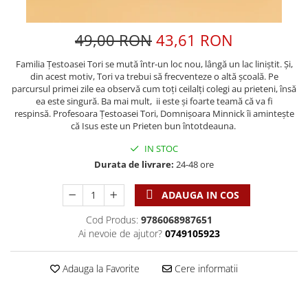
Discipline spirituale
Pix plastic
Tablouri
Viata crestina
Rugaciune
Jocuri
Sibiu
49,00 RON
43,61 RON
Eseuri
Jurnale
Alte suveniruri
Familie
Familia Țestoasei Tori se mută într-un loc nou, lângă un lac liniștit. Și,
Carti postale
Jurnal de Rugaciune
din acest motiv, Tori va trebui să frecventeze o altă școală. Pe
Barbati
Jurnal
Limba Engleza
parcursul primei zile ea observă cum toți ceilalți colegi au prieteni, însă
Cresterea copiilor
Magneti
ea este singură. Ba mai mult, ii este și foarte teamă că va fi
Limba Română
respinsă. Profesoara Țestoasei Tori, Domnișoara Minnick îi amintește
Femei
Suport pahar
Magneti
că Isus este un Prieten bun întotdeauna.
Relatii
Tablouri
Foarte puternici
IN STOC
Sexualitate
Sinaia
Ornament
Durata de livrare:
24-48 ore
Tineri
Magneti
Pentru birou
Viata de familie
Suport pahar
ADAUGA IN COS
Pentru copii
Harfe / Partituri
Timisoara
Obiecte decorative
Cod Produs:
9786068987651
Instrumente pastorale
Alte suveniruri
Ai nevoie de ajutor?
0749105923
Oglinda
Consiliere
Carti postale
Pix+Semn de carte
Despre biserica
Jurnale
Adauga la Favorite
Cere informatii
Portofel
Predici/ Schite de predici
Magneti
Produse din lemn
Resurse studiu biblic
Suport pahar