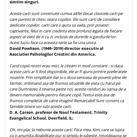
Despre afaceri
simtim singuri.
Dezvoltare personala
Aceste carti sunt construite cumva altfel decat clasicele carti pe
Leadership
care parintii le citesc seara copiilor. Ele sunt carti de consiliere
dedicate copiilor, carti care ii ajuta sa vada, prin povesti
Mediu
captivante, felul in care credinta este profund legata de fiecare
Sanatate / nutritie
aspect al vietii de zi cu zi, inclusiv de durerile si gandurile lor.
Acest lucru face ca aceasta serie sa fie una unica.
David Powlison, (1949–2019) director executiv al
Asociatiei Psihologilor Crestini din America.
Cand copiii nostri erau mici, le citeam in mod constant - si daca
aceste carti ar fi fost disponibile, ele ar fi ajuns printre preferatele
noastre. Prin simplitate dar si o doza serioasa de povesti pline de
farmec, imbinand asa de frumos situatiile de viata cu harul pe
care Dumnezeu il revarsa peste noi, aceste randuri au sansa de a
deveni memorabile pentru fiecare copil. Textul este asa de
frumos completat de catre imagini! Remarcabil! Sunt convins ca
familiile tinere vor iubi aceste carti.
D. A. Carson, profesor de Noul Testament, Trinity
Evangelical School, Deerfield, IL;
Oh, imi plac la nebunie aceste carti. Fiica mea, Kim, care se lupta
cu o anumita dizabilitate pur si simplu le iubeste. Intotdeauna se