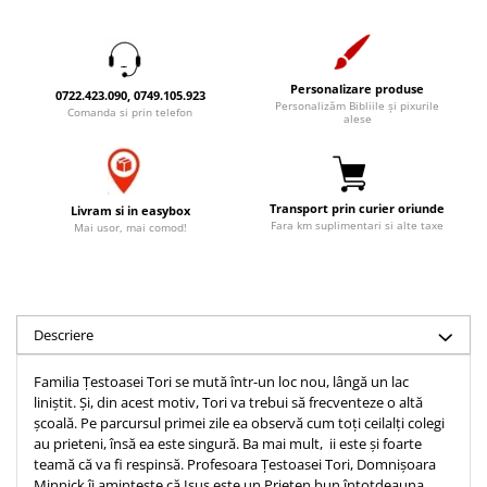
Accesorii birou
Instrumente teologice
Tablouri
Rame foto
Transilvania
Alte studii
Tablouri din lemn
Atlase
Carti postale
Personalizare produse
0722.423.090, 0749.105.923
Pungi cadou cu versete
Personalizăm Bibliile și pixurile
Comentarii
Magneti
Comanda si prin telefon
alese
Puzzle
Dictionare
Enciclopedii
Sacoșă
Literatura
Semne de carte
Transport prin curier oriunde
Livram si in easybox
Fara km suplimentari si alte taxe
Mai usor, mai comod!
Biografii
Set cadou
Eseuri
Statuete
Marturii
Sticle apa
Romane
Descriere
Suport pentru pahar
Meditatii
Tablouri
Pedagogie
Familia Țestoasei Tori se mută într-un loc nou, lângă un lac
liniștit. Și, din acest motiv, Tori va trebui să frecventeze o altă
Tablouri canvas
Poezii
școală. Pe parcursul primei zile ea observă cum toți ceilalți colegi
Termos
au prieteni, însă ea este singură. Ba mai mult, ii este și foarte
Reviste
teamă că va fi respinsă. Profesoara Țestoasei Tori, Domnișoara
Sanatate
Minnick îi amintește că Isus este un Prieten bun întotdeauna.