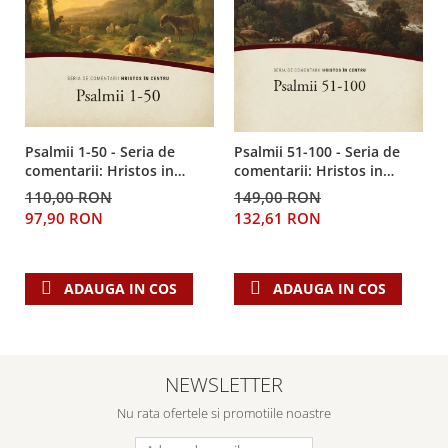
Psalmii 1-50 - Seria de
Psalmii 51-100 - Seria de
comentarii: Hristos in
comentarii: Hristos in
centru
centru
110,00 RON
149,00 RON
97,90 RON
132,61 RON
ADAUGA IN COS
ADAUGA IN COS
NEWSLETTER
Nu rata ofertele si promotiile noastre