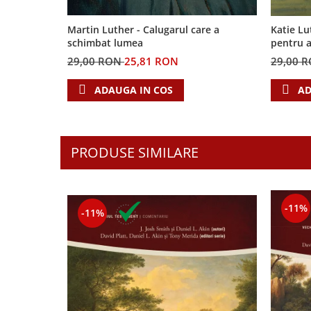
Contemporaneitate
Devotional
Martin Luther - Calugarul care a
Katie Lu
Diverse
schimbat lumea
pentru a
Lupta Spirituala
29,00 RON
25,81 RON
29,00 
Schimbarea caracterului
ADAUGA IN COS
AD
Slujire
Suferinta
Viata din belsug
Viata de zi cu zi
PRODUSE SIMILARE
Despre afaceri
Dezvoltare personala
Leadership
-11%
-11%
Mediu
Sanatate / nutritie