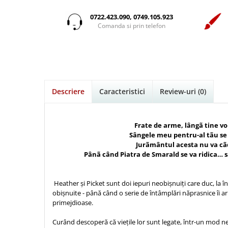
Istorie
Suport Pahar
Copii
Povesti care spun adevarul
Medii
Psihologie
Cluj-Napoca
0722.423.090, 0749.105.923
Mici
Cutie cu versete
Puiul Istet
Comanda si prin telefon
Filosofie
Iasi
Noul Testament
Display foto
R. C. Sproul
Alte studii
Oradea
Pentru adolescenti
Emblema auto
Romane
Critica de arta
Alte suveniruri
Pentru femei
Felicitare
cultura generala
Timothy Keller
Carti postale
Psihologie practica
Husă Biblie
Vestea buna pentru inimi micute
Jurnale
Descriere
Caracteristici
Review-uri
(0)
Stiinta
Instrumente de scris
Veveritele de la Marea Moarta
Magneti
Devotional zilnic
Pix metalic
Suport pahar
Viata crestina
Discipline spirituale
Frate de arme, lângã tine vo
Pix plastic
Tablouri
Sângele meu pentru-al tãu se
Rugaciune
Jocuri
Sibiu
Jurãmântul acesta nu va c
Eseuri
Pânã când Piatra de Smarald se va ridica… 
Jurnale
Alte suveniruri
Familie
Carti postale
Jurnal de Rugaciune
Barbati
Jurnal
Heather și Picket sunt doi iepuri neobișnuiți care duc, la în
Limba Engleza
obișnuite - până când o serie de întâmplări năprasnice îi a
Cresterea copiilor
Magneti
Limba Română
primejdioase.
Femei
Suport pahar
Magneti
Curând descoperă că viețile lor sunt legate, într-un mod n
Relatii
Tablouri
Foarte puternici