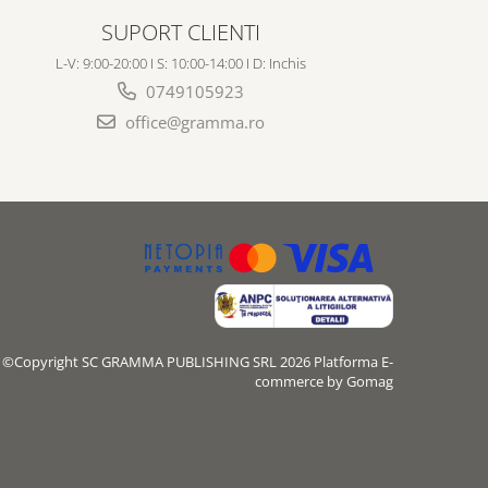
SUPORT CLIENTI
L-V: 9:00-20:00 I S: 10:00-14:00 I D: Inchis
0749105923
office@gramma.ro
©Copyright SC GRAMMA PUBLISHING SRL 2026
Platforma E-
commerce by Gomag