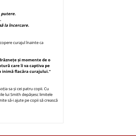
a putere.
a.
să la încercare.
escopere curajul înainte ca
îndrăznețe și momente de o
tură care îi va captiva pe
 în inimă flacăra curajului.“
ția sa și cei patru copii. Cu
tile lui Smith depășesc limitele
ite să-i ajute pe copii să crească