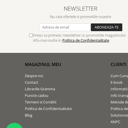
NEWSLETTER
Nu rata ofertele si promotiile noastre
Vreau sa primesc newsletter cu promotiile magazinului.
Afla mai multe in
Politica de Confidentialitate
MAGAZINUL MEU
CLIENTI
Despre noi
Cum Cum
Contact
E-book
Librariile Gramma
Informatii
Puncte cadou
Info trans
Termeni si Conditii
Metode de
Politica de Confidentialitate
Politica d
Blog
Solutionare
ANPC