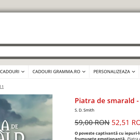
CADOURI
CADOURI GRAMMA.RO
PERSONALIZEAZA
l 1
Piatra de smarald -
S. D. Smith
59,00 RON
52,51 R
O poveste captivantă cu iepuri-
frumusețe emoționantă.
Piatra