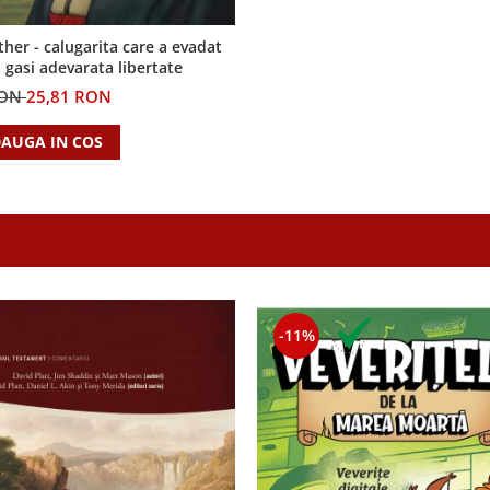
ther - calugarita care a evadat
 gasi adevarata libertate
RON
25,81 RON
AUGA IN COS
-11%