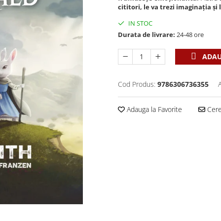
cititori, le va trezi imaginația ș
IN STOC
Durata de livrare:
24-48 ore
ADAU
Cod Produs:
9786306736355
Adauga la Favorite
Cere 