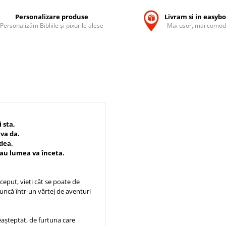
Personalizare produse
Livram si in easyb
Personalizăm Bibliile și pixurile alese
Mai usor, mai comod
i sta,
 va da.
ãdea,
sau lumea va înceta.
ceput, vieți cât se poate de
runcă într-un vârtej de aventuri
eașteptat, de furtuna care