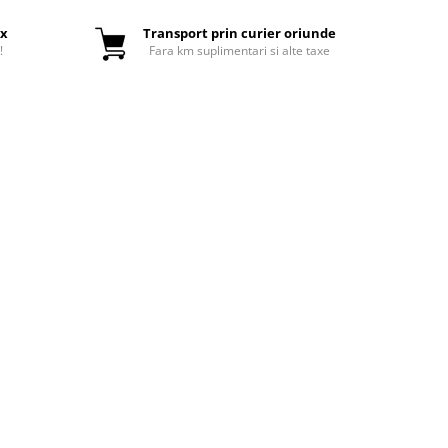
ox
Transport prin curier oriunde
!
Fara km suplimentari si alte taxe