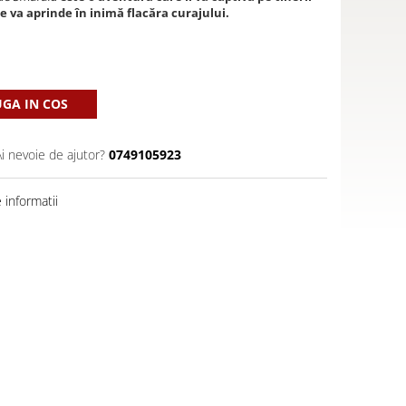
i le va aprinde în inimă flacăra curajului.
GA IN COS
Ai nevoie de ajutor?
0749105923
informatii