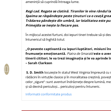
amenință să cuprindă întreaga lume.
Sexualitate
Sinaia
Ornament
Tineri
Regi cad. Regate se clatină. Tiranilor le vine rândul l
Magneti
Pentru birou
Spaima se răspândește peste ținuturi ca o ceață gre
Viata de familie
Suport pahar
Pentru copii
Trădarea pândește din umbră, iar loialitatea este pu
Harfe / Partituri
Timisoara
Obiecte decorative
Primejdia se ivește la fiecare pas.
Instrumente pastorale
Alte suveniruri
Oglinda
În mijlocul acestei furtuni, doi iepuri tineri trebuie să-și d
Consiliere
Carti postale
întunericul să înghită totul.
Pix+Semn de carte
Despre biserica
Jurnale
Portofel
„O poveste captivantă cu iepuri-luptători, misiuni 
Predici/ Schite de predici
Magneti
frumusețe emoționantă.
Piatra de Smarald
este o aven
Produse din lemn
Resurse studiu biblic
Suport pahar
tinerii cititori, le va trezi imaginația și le va aprinde
– Sarah Clarkson
Accesorii birou
Instrumente teologice
Tablouri
Rame foto
Transilvania
Alte studii
S. D. Smith
locuiește în statul West Virginia împreună cu so
Tablouri din lemn
rădăcini în virtuțile clasice și în moralitatea creștină, poveș
Atlase
Carti postale
celor „sigure”: sunt aventuri îndrăznețe despre lumină, men
Pungi cadou cu versete
Comentarii
Magneti
și să devină periculoși… periculoși pentru întuneric.
Puzzle
Dictionare
Informatii conformitate produs
Enciclopedii
Sacoșă
Literatura
Semne de carte