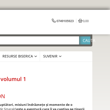
0749105923
0,00
RESURSE BISERICA
SUVENIR
 volumul 1
ON
luptători, misiuni îndrăznețe și momente de o
 de Smarald
este o aventură care îi va captiva pe tinerii