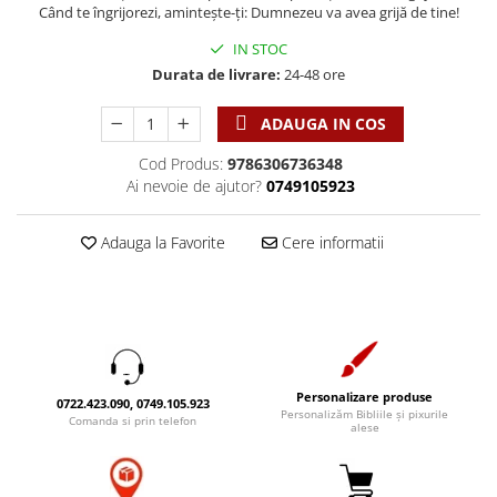
Discipline spirituale
Pix plastic
Când te îngrijorezi, amintește-ți: Dumnezeu va avea grijă de tine!
Tablouri
Viata crestina
Rugaciune
Jocuri
Sibiu
IN STOC
Eseuri
Jurnale
Durata de livrare:
24-48 ore
Alte suveniruri
Familie
Carti postale
Jurnal de Rugaciune
ADAUGA IN COS
Barbati
Jurnal
Limba Engleza
Cresterea copiilor
Magneti
Cod Produs:
9786306736348
Limba Română
Ai nevoie de ajutor?
0749105923
Femei
Suport pahar
Magneti
Relatii
Tablouri
Foarte puternici
Adauga la Favorite
Cere informatii
Sexualitate
Sinaia
Ornament
Tineri
Magneti
Pentru birou
Viata de familie
Suport pahar
Pentru copii
Harfe / Partituri
Timisoara
Obiecte decorative
Instrumente pastorale
Alte suveniruri
Oglinda
Personalizare produse
Consiliere
Carti postale
0722.423.090, 0749.105.923
Pix+Semn de carte
Personalizăm Bibliile și pixurile
Comanda si prin telefon
alese
Despre biserica
Jurnale
Portofel
Predici/ Schite de predici
Magneti
Produse din lemn
Resurse studiu biblic
Suport pahar