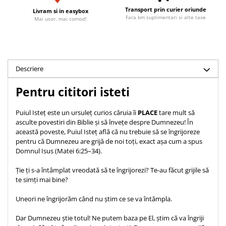
Accesorii birou
Instrumente teologice
Tablouri
Transport prin curier oriunde
Livram si in easybox
Fara km suplimentari si alte taxe
Mai usor, mai comod!
Rame foto
Transilvania
Alte studii
Tablouri din lemn
Atlase
Carti postale
Pungi cadou cu versete
Comentarii
Magneti
Puzzle
Dictionare
Descriere
Enciclopedii
Sacoșă
Pentru cititori isteti
Literatura
Semne de carte
Biografii
Set cadou
Puiul Isteț este un ursuleț curios căruia îi
PLACE
tare mult să
Eseuri
asculte povestiri din Biblie și să învețe despre Dumnezeu! În
Statuete
această poveste, Puiul Isteț află că nu trebuie să se îngrijoreze
Marturii
pentru că Dumnezeu are grijă de noi toți, exact așa cum a spus
Sticle apa
Romane
Domnul Isus (Matei 6:25–34).
Suport pentru pahar
Meditatii
Ție ți s-a întâmplat vreodată să te îngrijorezi? Te-au făcut grijile să
Tablouri
Pedagogie
te simți mai bine?
Tablouri canvas
Poezii
Uneori ne îngrijorăm când nu știm ce se va întâmpla.
Termos
Reviste
Dar Dumnezeu știe totul! Ne putem baza pe El, știm că va îngriji
Sanatate