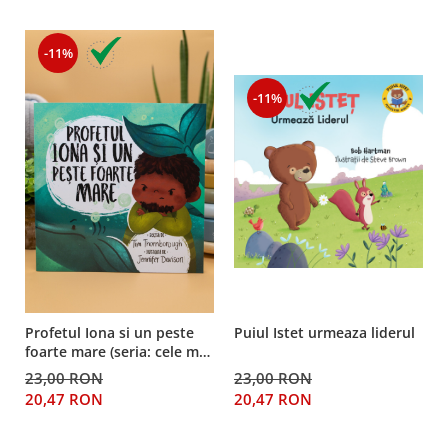
Despre afaceri
Dezvoltare personala
-11%
Leadership
Mediu
-11%
Sanatate / nutritie
Profetul Iona si un peste
Puiul Istet urmeaza liderul
foarte mare (seria: cele mai
frumoase istorisiri biblice)
23,00 RON
23,00 RON
20,47 RON
20,47 RON