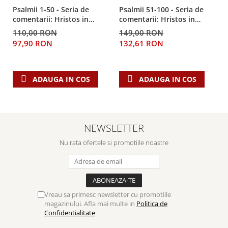
Psalmii 1-50 - Seria de
Psalmii 51-100 - Seria de
comentarii: Hristos in
comentarii: Hristos in
centru
centru
110,00 RON
149,00 RON
97,90 RON
132,61 RON
ADAUGA IN COS
ADAUGA IN COS
NEWSLETTER
Nu rata ofertele si promotiile noastre
Vreau sa primesc newsletter cu promotiile
magazinului. Afla mai multe in
Politica de
Confidentialitate