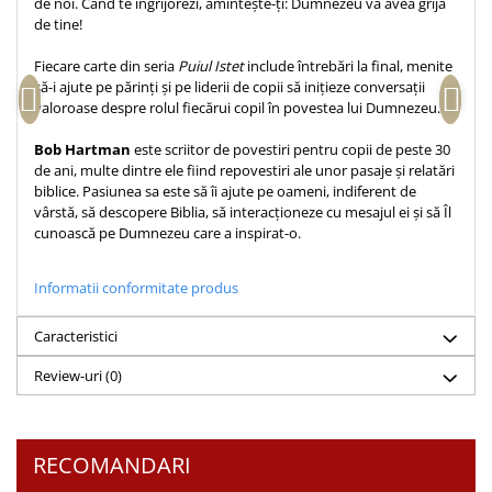
de noi. Când te îngrijorezi, amintește-ți: Dumnezeu va avea grijă
de tine!
Teologie
A doua venire
Fiecare carte din seria
Puiul Istet
include întrebări la final, menite
să-i ajute pe părinți și pe liderii de copii să inițieze conversații
Apologetica
valoroase despre rolul fiecărui copil în povestea lui Dumnezeu.
Dogmatica
Istoria Bisericii
Bob Hartman
este scriitor de povestiri pentru copii de peste 30
de ani, multe dintre ele fiind repovestiri ale unor pasaje și relatări
Misiune
biblice. Pasiunea sa este să îi ajute pe oameni, indiferent de
Viata crestina
vârstă, să descopere Biblia, să interacționeze cu mesajul ei și să Îl
cunoască pe Dumnezeu care a inspirat-o.
Contemporaneitate
Devotional
Informatii conformitate produs
Diverse
Lupta Spirituala
Caracteristici
Schimbarea caracterului
Review-uri
(0)
Slujire
Suferinta
Viata din belsug
RECOMANDARI
Viata de zi cu zi