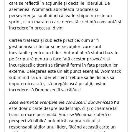
Despre afaceri
care se reflectă în acțiunile și deciziile liderului. De
asemenea, Wommack abordează răbdarea și
Dezvoltare personala
perseverența, subliniind că leadershipul nu este un
Leadership
sprint, ci un maraton care necesită credință constantă și
Mediu
încredere în procesul divin.
Sanatate / nutritie
Cartea tratează și subiecte practice, cum ar fi
gestionarea criticilor și persecuțiilor, care sunt
inevitabile pentru un lider. Autorul oferă sfaturi bazate
pe Scriptură pentru a face față acestor provocări și
încurajează cititorii să rămână fermi în fața presiunilor
externe. Delegarea este un alt punct esențial, Wommack
subliniind că un lider eficient trebuie să fie dispus să
împuternicească și să pregătească pe alții, având
încredere că Dumnezeu îi va călăuzi.
Zece elemente esențiale ale conducerii duhovnicești
nu
este doar o carte despre leadership, ci și o chemare la
transformare personală. Andrew Wommack oferă o
perspectivă biblică autentică asupra rolului și
responsabilităților unui lider, făcând această carte un