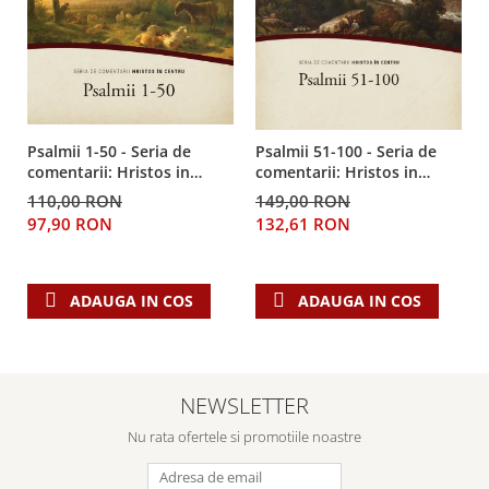
Psalmii 1-50 - Seria de
Psalmii 51-100 - Seria de
comentarii: Hristos in
comentarii: Hristos in
centru
centru
110,00 RON
149,00 RON
97,90 RON
132,61 RON
ADAUGA IN COS
ADAUGA IN COS
NEWSLETTER
Nu rata ofertele si promotiile noastre