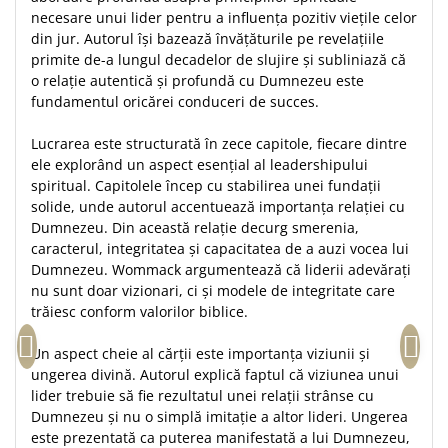
necesare unui lider pentru a influența pozitiv viețile celor
Teologie
din jur. Autorul își bazează învățăturile pe revelațiile
A doua venire
primite de-a lungul decadelor de slujire și subliniază că
Apologetica
o relație autentică și profundă cu Dumnezeu este
fundamentul oricărei conduceri de succes.
Dogmatica
Istoria Bisericii
Lucrarea este structurată în zece capitole, fiecare dintre
Misiune
ele explorând un aspect esențial al leadershipului
Viata crestina
spiritual. Capitolele încep cu stabilirea unei fundații
solide, unde autorul accentuează importanța relației cu
Contemporaneitate
Dumnezeu. Din această relație decurg smerenia,
Devotional
caracterul, integritatea și capacitatea de a auzi vocea lui
Diverse
Dumnezeu. Wommack argumentează că liderii adevărați
nu sunt doar vizionari, ci și modele de integritate care
Lupta Spirituala
trăiesc conform valorilor biblice.
Schimbarea caracterului
Slujire
Un aspect cheie al cărții este importanța viziunii și
Suferinta
ungerea divină. Autorul explică faptul că viziunea unui
lider trebuie să fie rezultatul unei relații strânse cu
Viata din belsug
Dumnezeu și nu o simplă imitație a altor lideri. Ungerea
Viata de zi cu zi
este prezentată ca puterea manifestată a lui Dumnezeu,