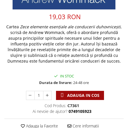
Discipline spirituale
Pix plastic
Tablouri
Rugaciune
Jocuri
Sibiu
19,03 RON
Eseuri
Jurnale
Alte suveniruri
Familie
Cartea
Zece elemente esențiale ale conducerii duhovnicești
,
Carti postale
Jurnal de Rugaciune
scrisă de Andrew Wommack, oferă o abordare profundă
Barbati
Jurnal
Limba Engleza
asupra principiilor spirituale necesare unui lider pentru a
Cresterea copiilor
Magneti
Limba Română
influența pozitiv viețile celor din jur. Autorul își bazează
Femei
Suport pahar
învățăturile pe revelațiile primite de-a lungul decadelor de
Magneti
slujire și subliniază că o relație autentică și profundă cu
Relatii
Tablouri
Foarte puternici
Dumnezeu este fundamentul oricărei conduceri de succes.
Sexualitate
Sinaia
Ornament
Tineri
Magneti
Pentru birou
IN STOC
Viata de familie
Suport pahar
Pentru copii
Durata de livrare:
24-48 ore
Harfe / Partituri
Timisoara
Obiecte decorative
Instrumente pastorale
ADAUGA IN COS
Alte suveniruri
Oglinda
Consiliere
Carti postale
Cod Produs:
C7361
Pix+Semn de carte
Ai nevoie de ajutor?
0749105923
Despre biserica
Jurnale
Portofel
Predici/ Schite de predici
Magneti
Produse din lemn
Adauga la Favorite
Cere informatii
Resurse studiu biblic
Suport pahar