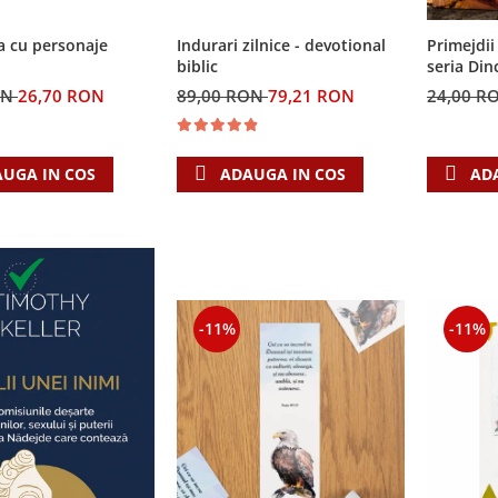
a cu personaje
Indurari zilnice - devotional
Primejdii 
biblic
seria Din
ON
26,70 RON
89,00 RON
79,21 RON
24,00 R
UGA IN COS
ADAUGA IN COS
AD
-11%
-11%