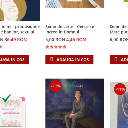
i inimi - promisiunile
Semn de carte - Cei ce se
Semn de 
e banilor, sexului si
incred in Domnul
Mare put
i Singura Nadejde
ON
36,49 RON
5,00 RON
4,45 RON
6,00 RO
eaza
UGA IN COS
ADAUGA IN COS
AD
-11%
-11%