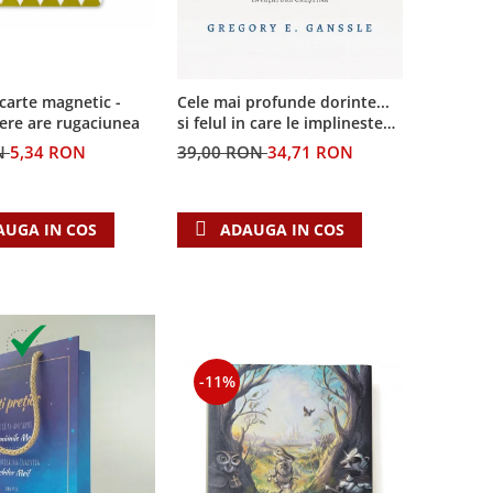
Cele mai profunde dorinte...
carte magnetic -
si felul in care le implineste
ere are rugaciunea
invatatura crestina
39,00 RON
34,71 RON
N
5,34 RON
ADAUGA IN COS
AUGA IN COS
-11%