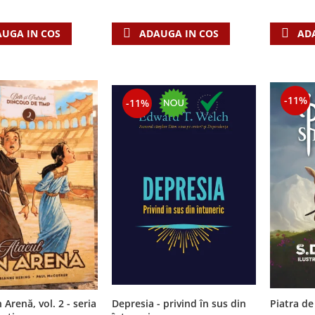
AD
UGA IN COS
ADAUGA IN COS
-11%
-11%
 Arenă, vol. 2 - seria
Depresia - privind în sus din
Piatra de