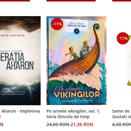
-11%
-11%
Semn de 
 Aharon - Implinirea
Pe urmele vikingilor, vol. 1.
Gustati s
r
Seria Dincolo de timp
Domnul!
6,00 RO
ON
24,00 RON
21,36 RON