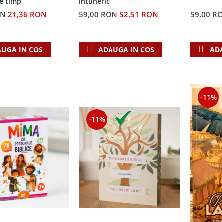
e timp
întuneric
ON
21,36 RON
59,00 RON
52,51 RON
59,00 R
UGA IN COS
ADAUGA IN COS
AD
-11%
-11%