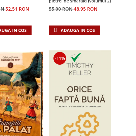
pietrei de smarald (volumul 2)
55,00 RON
48,95 RON
ON
52,51 RON
ADAUGA IN COS
AUGA IN COS
-11%