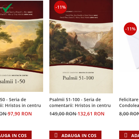
-11%
-11%
50 - Seria de
Felicitare
Psalmii 51-100 - Seria de
i: Hristos in centru
Condolea
comentarii: Hristos in centru
RON
97,90 RON
8,00 RO
149,00 RON
132,61 RON
UGA IN COS
AD
ADAUGA IN COS