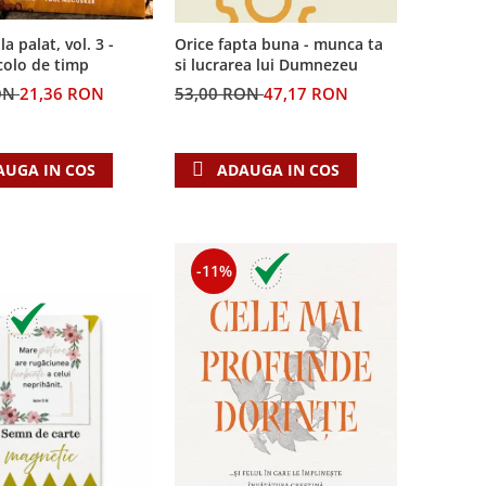
la palat, vol. 3 -
Orice fapta buna - munca ta
colo de timp
si lucrarea lui Dumnezeu
ON
21,36 RON
53,00 RON
47,17 RON
AUGA IN COS
ADAUGA IN COS
-11%