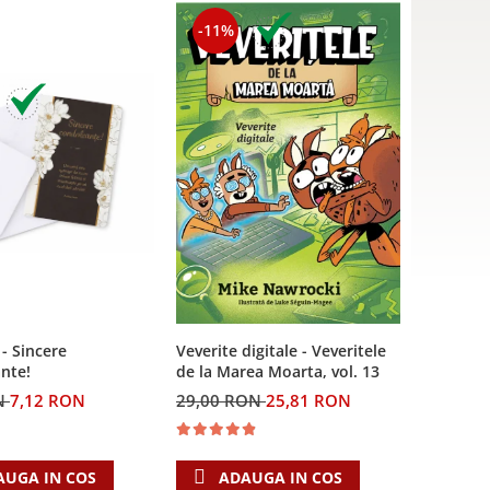
-11%
 - Sincere
Veverite digitale - Veveritele
nte!
de la Marea Moarta, vol. 13
N
7,12 RON
29,00 RON
25,81 RON
AUGA IN COS
ADAUGA IN COS