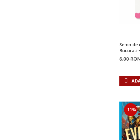
Semn de c
Bucurati-
6,00 RO
ADA
-11%