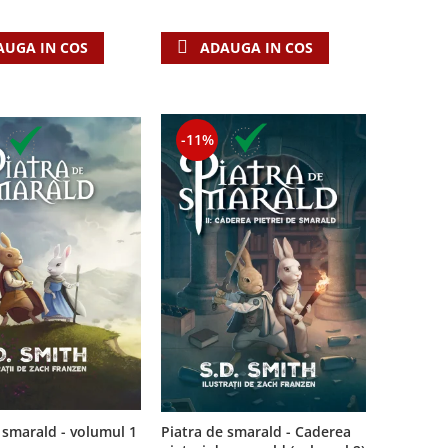
AUGA IN COS
ADAUGA IN COS
-11%
Piatra de smarald - Caderea
 smarald - volumul 1