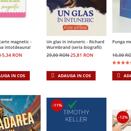
arte magnetic -
Un glas in intuneric - Richard
Punga med
va intotdeauna!
Wurmbrand (seria biografii)
N
5,34 RON
29,00 RON
25,81 RON
10,00 R
UGA IN COS
ADAUGA IN COS
AD
-11%
-12%