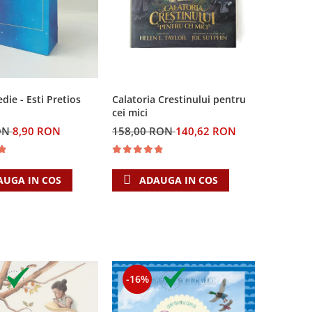
Calatoria Crestinului pentru
ie - Esti Pretios
cei mici
158,00 RON
140,62 RON
ON
8,90 RON
ADAUGA IN COS
AUGA IN COS
-16%