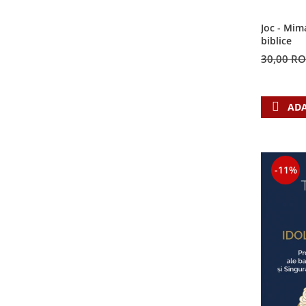
Contemporaneitate
Devotional
Joc - Mim
biblice
Diverse
30,00 R
Lupta Spirituala
Schimbarea caracterului
Slujire
ADA
Suferinta
Viata din belsug
Viata de zi cu zi
Despre afaceri
-11%
Dezvoltare personala
Leadership
Mediu
Sanatate / nutritie