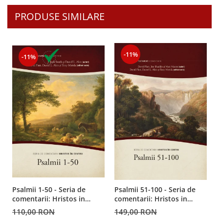
Despre afaceri
PRODUSE SIMILARE
Dezvoltare personala
Leadership
Mediu
Sanatate / nutritie
-11%
-11%
Psalmii 1-50 - Seria de
Psalmii 51-100 - Seria de
comentarii: Hristos in
comentarii: Hristos in
centru
centru
110,00 RON
149,00 RON