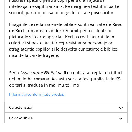
ilustrata specific pentru copii pentru a-i ajuta sa
inteleaga mesajul transmis. Pe marginea textului foarte
Teologie
succint, parintii pot sa adauge detalii ale povestirilor.
A doua venire
Apologetica
Imaginile ce redau scenele biblice sunt realizate de
Kees
de Kort
- un artist olandez renumit pentru stilul sau
Dogmatica
picturativ si foarte apreciat. Kort a creat ilustratiile in
Istoria Bisericii
culori vii si pastelate, iar expresivitatea personajelor
Misiune
atrag atentia copiilor si le dezvolta cunostintele biblice
Viata crestina
inca de la varste fragede.
Contemporaneitate
Devotional
Seria
"Asa spune Biblia"
va fi completata treptat cu titluri
noi in limba romana. Aceasta serie a fost publicata in 65
Diverse
de tari si tradusa in mai multe limbi.
Lupta Spirituala
Schimbarea caracterului
Informatii conformitate produs
Slujire
Caracteristici
Suferinta
Viata din belsug
Review-uri
(0)
Viata de zi cu zi