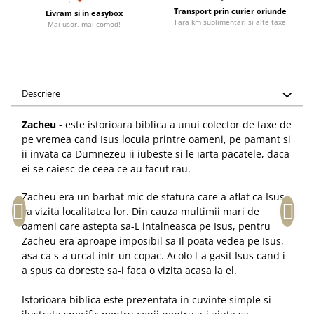
Accesorii birou
Transport prin curier oriunde
Livram si in easybox
Instrumente teologice
Tablouri
Fara km suplimentari si alte taxe
Mai usor, mai comod!
Rame foto
Transilvania
Alte studii
Tablouri din lemn
Atlase
Carti postale
Pungi cadou cu versete
Comentarii
Magneti
Puzzle
Dictionare
Descriere
Enciclopedii
Sacoșă
Zacheu
- este istorioara biblica a unui colector de taxe de
Literatura
Semne de carte
pe vremea cand Isus locuia printre oameni, pe pamant si
Biografii
ii invata ca Dumnezeu ii iubeste si le iarta pacatele, daca
Set cadou
Eseuri
ei se caiesc de ceea ce au facut rau.
Statuete
Marturii
Zacheu era un barbat mic de statura care a aflat ca Isus
Sticle apa
Romane
va vizita localitatea lor. Din cauza multimii mari de
Suport pentru pahar
Meditatii
oameni care astepta sa-L intalneasca pe Isus, pentru
Zacheu era aproape imposibil sa Il poata vedea pe Isus,
Tablouri
Pedagogie
asa ca s-a urcat intr-un copac. Acolo l-a gasit Isus cand i-
Tablouri canvas
Poezii
a spus ca doreste sa-i faca o vizita acasa la el.
Termos
Reviste
Istorioara biblica este prezentata in cuvinte simple si
Sanatate