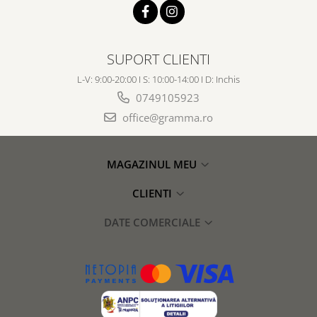
SUPORT CLIENTI
L-V: 9:00-20:00 I S: 10:00-14:00 I D: Inchis
0749105923
office@gramma.ro
MAGAZINUL MEU
CLIENTI
DATE COMERCIALE