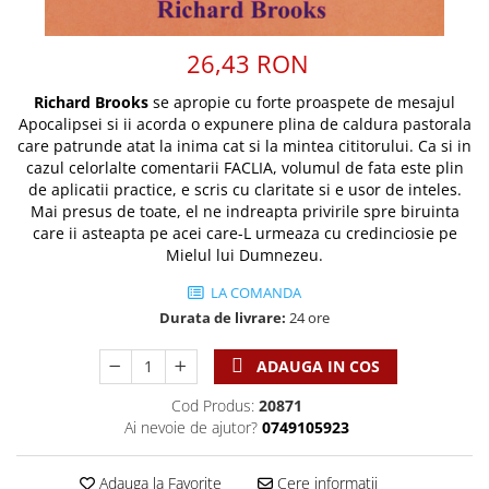
Discipline spirituale
Pix plastic
Tablouri
Rugaciune
Jocuri
Sibiu
26,43 RON
Eseuri
Jurnale
Alte suveniruri
Familie
Richard Brooks
se apropie cu forte proaspete de mesajul
Carti postale
Jurnal de Rugaciune
Apocalipsei si ii acorda o expunere plina de caldura pastorala
Barbati
Jurnal
Limba Engleza
care patrunde atat la inima cat si la mintea cititorului. Ca si in
Cresterea copiilor
Magneti
Limba Română
cazul celorlalte comentarii FACLIA, volumul de fata este plin
Femei
Suport pahar
de aplicatii practice, e scris cu claritate si e usor de inteles.
Magneti
Mai presus de toate, el ne indreapta privirile spre biruinta
Relatii
Tablouri
Foarte puternici
care ii asteapta pe acei care-L urmeaza cu credinciosie pe
Sexualitate
Sinaia
Ornament
Mielul lui Dumnezeu.
Tineri
Magneti
Pentru birou
LA COMANDA
Viata de familie
Suport pahar
Pentru copii
Durata de livrare:
24 ore
Harfe / Partituri
Timisoara
Obiecte decorative
Instrumente pastorale
ADAUGA IN COS
Alte suveniruri
Oglinda
Consiliere
Carti postale
Cod Produs:
20871
Pix+Semn de carte
Despre biserica
Jurnale
Ai nevoie de ajutor?
0749105923
Portofel
Predici/ Schite de predici
Magneti
Produse din lemn
Resurse studiu biblic
Suport pahar
Adauga la Favorite
Cere informatii