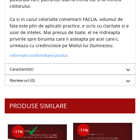
cititorului.
Teologie
A doua venire
Ca si in cazul celorlalte comentarii FACLIA, volumul de
Apologetica
fata este plin de aplicatii practice, e scris cu claritate si e
usor de inteles. Mai presus de toate, el ne indreapta
Dogmatica
privirile spre biruinta care ii asteapta pe acei care-L
Istoria Bisericii
urmeaza cu credinciosie pe Mielul lui Dumnezeu.
Misiune
Informatii conformitate produs
Viata crestina
Contemporaneitate
Caracteristici
Devotional
Review-uri
(0)
Diverse
Lupta Spirituala
Schimbarea caracterului
PRODUSE SIMILARE
Slujire
Suferinta
Viata din belsug
-11%
-11%
Viata de zi cu zi