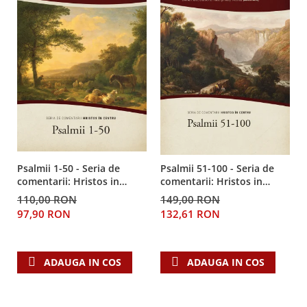
Despre afaceri
Dezvoltare personala
Leadership
Mediu
Sanatate / nutritie
Psalmii 1-50 - Seria de
Psalmii 51-100 - Seria de
comentarii: Hristos in
comentarii: Hristos in
centru
centru
110,00 RON
149,00 RON
97,90 RON
132,61 RON
ADAUGA IN COS
ADAUGA IN COS