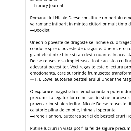
Contemporaneitate
—Library Journal
Devotional
Diverse
Romanul lui Nicole Deese constituie un periplu emot
va ramane intiparit in mintea cititorilor mult timp d
Lupta Spirituala
—Booklist
Schimbarea caracterului
Slujire
Uneori o poveste de dragoste se incheie cu o tragedi
Suferinta
conduce spre o poveste de dragoste. Uneori, eroii ca
granitele dintre bine si rau devin nuante. In aceas
Viata din belsug
Deese reuseste sa impleteasca toate acestea cu fine
Viata de zi cu zi
adevarat povestitor. Voci regasite este o lectura pro
Despre afaceri
emotionanta, care surprinde frumusetea transforma
—T. I. Lowe, autoarea bestsellerului Under the Mag
Dezvoltare personala
Leadership
O explorare magistrala si emotionanta a puterii durab
Mediu
precum si a legaturilor ce ne sustin si ne hranesc su
Sanatate / nutritie
provocarilor si pierderilor. Nicole Deese reuseste di
calatorie plina de emotie, inima si speranta.
—Irene Hannon, autoarea seriei de bestselleruri H
Putine lucruri in viata pot fi la fel de sigure precu