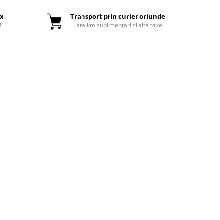
ox
Transport prin curier oriunde
!
Fara km suplimentari si alte taxe