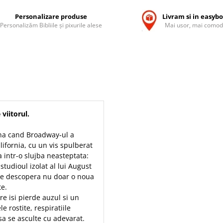
Personalizare produse
Livram si in easyb
Personalizăm Bibliile și pixurile alese
Mai usor, mai comod
viitorul.
ana cand Broadway‑ul a
lifornia, cu un vis spulberat
 intr-o slujba neasteptata:
studioul izolat al lui August
hie descopera nu doar o noua
te.
re isi pierde auzul si un
e rostite, respiratiile
a sa se asculte cu adevarat.