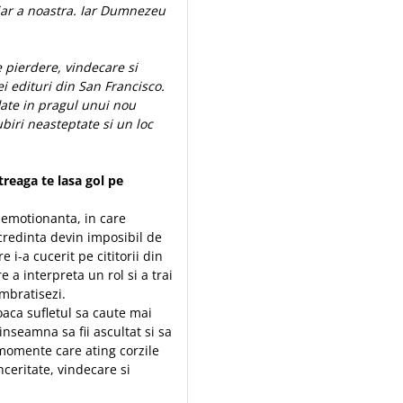
iar a noastra. Iar Dumnezeu
 pierdere, vindecare si
nei edituri din San Francisco.
late in pragul unui nou
ubiri neasteptate si un loc
treaga te lasa gol pe
i emotionanta, in care
 credinta devin imposibil de
e i-a cucerit pe cititorii din
a interpreta un rol si a trai
imbratisezi.
oaca sufletul sa caute mai
nseamna sa fii ascultat si sa
 momente care ating corzile
nceritate, vindecare si