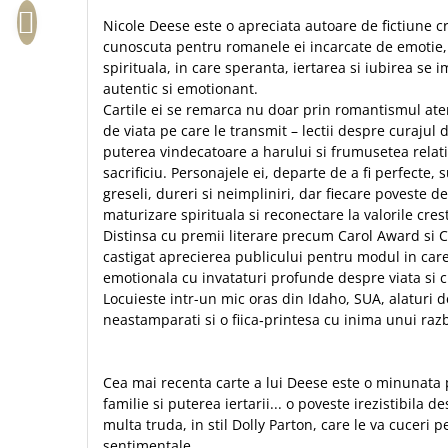
Biografii
Set cadou
Nicole Deese este o apreciata autoare de fictiune 
Eseuri
Statuete
cunoscuta pentru romanele ei incarcate de emotie
Marturii
spirituala, in care speranta, iertarea si iubirea se
Sticle apa
Romane
autentic si emotionant.
Suport pentru pahar
Meditatii
Cartile ei se remarca nu doar prin romantismul atent 
de viata pe care le transmit – lectii despre curajul
Tablouri
Pedagogie
puterea vindecatoare a harului si frumusetea relati
Tablouri canvas
Poezii
sacrificiu. Personajele ei, departe de a fi perfecte
greseli, dureri si neimpliniri, dar fiecare poveste dev
Termos
Reviste
maturizare spirituala si reconectare la valorile cres
Sanatate
Distinsa cu premii literare precum Carol Award si 
castigat aprecierea publicului pentru modul in car
Teologie
emotionala cu invataturi profunde despre viata si 
A doua venire
Locuieste intr-un mic oras din Idaho, SUA, alaturi de 
neastamparati si o fiica‑printesa cu inima unui razb
Apologetica
Dogmatica
Istoria Bisericii
Cea mai recenta carte a lui Deese este o minunata 
Misiune
familie si puterea iertarii... o poveste irezistibila 
Viata crestina
multa truda, in stil Dolly Parton, care le va cuceri
sentimentale.