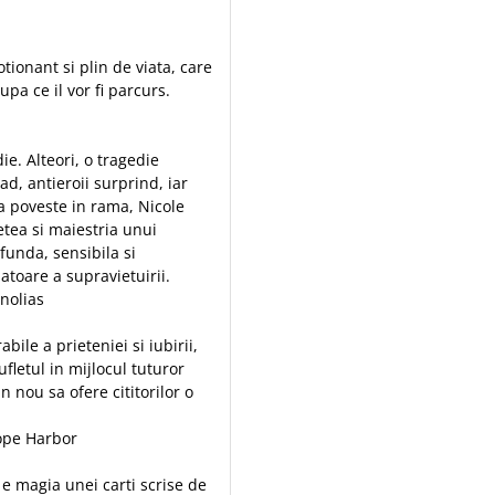
ionant si plin de viata, care
upa ce il vor fi parcurs.
e. Alteori, o tragedie
d, antieroii surprind, iar
ta poveste in rama, Nicole
tea si maiestria unui
funda, sensibila si
toare a supravietuirii.
nolias
ile a prieteniei si iubirii,
fletul in mijlocul tuturor
n nou sa ofere cititorilor o
ope Harbor
m e magia unei carti scrise de