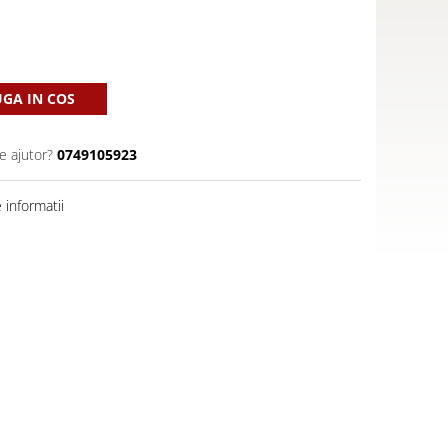
GA IN COS
e ajutor?
0749105923
informatii