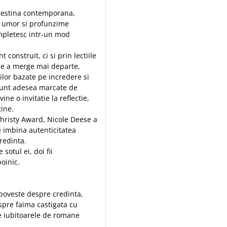
crestina contemporana,
, umor si profunzime
 impletesc intr-un mod
construit, ci si prin lectiile
 de a merge mai departe,
ilor bazate pe incredere si
, sunt adesea marcate de
ine o invitatie la reflectie,
tine.
Christy Award, Nicole Deese a
e imbina autenticitatea
credinta.
sotul ei, doi fii
oinic.
poveste despre credinta,
despre faima castigata cu
 pe iubitoarele de romane