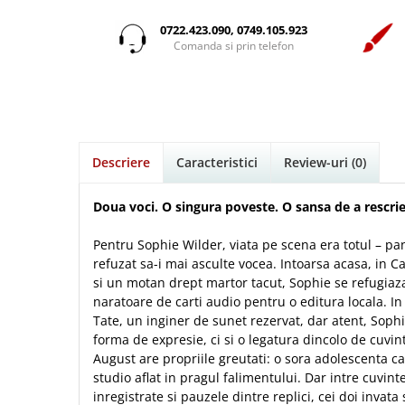
Istorie
Suport Pahar
Copii
Povesti care spun adevarul
Medii
Psihologie
Cluj-Napoca
0722.423.090, 0749.105.923
Mici
Cutie cu versete
Puiul Istet
Comanda si prin telefon
Filosofie
Iasi
Noul Testament
Display foto
R. C. Sproul
Alte studii
Oradea
Pentru adolescenti
Emblema auto
Romane
Critica de arta
Alte suveniruri
Pentru femei
Felicitare
cultura generala
Timothy Keller
Carti postale
Psihologie practica
Husă Biblie
Vestea buna pentru inimi micute
Jurnale
Descriere
Caracteristici
Review-uri
(0)
Stiinta
Instrumente de scris
Veveritele de la Marea Moarta
Magneti
Devotional zilnic
Pix metalic
Suport pahar
Viata crestina
Doua voci. O singura poveste. O sansa de a rescrie 
Discipline spirituale
Pix plastic
Tablouri
Pentru Sophie Wilder, viata pe scena era totul – p
Rugaciune
Jocuri
Sibiu
refuzat sa-i mai asculte vocea. Intoarsa acasa, in Ca
Eseuri
Jurnale
Alte suveniruri
si un motan drept martor tacut, Sophie se refugiaza
Familie
naratoare de carti audio pentru o editura locala. In 
Carti postale
Jurnal de Rugaciune
Tate, un inginer de sunet rezervat, dar atent, Sop
Barbati
Jurnal
Limba Engleza
forma de expresie, ci si o legatura dincolo de cuvin
Cresterea copiilor
Magneti
Limba Română
August are propriile greutati: o sora adolescenta ca
Femei
Suport pahar
Magneti
studio aflat in pragul falimentului. Dar intre cuvintel
Relatii
Tablouri
inregistrate si pauzele dintre replici, cei doi invat
Foarte puternici