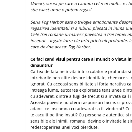
Uneori, vocea pe care o cautam cel mai mult… e ch
Sexualitate
Sinaia
Ornament
stie exact unde o putem regasi.
Tineri
Magneti
Pentru birou
Viata de familie
Suport pahar
Seria Fog Harbor este o trilogie emotionanta despre
Pentru copii
Harfe / Partituri
regasirea identitatii si a iubirii, plasata in inima u
Timisoara
Obiecte decorative
Cele trei romane urmaresc povestea a trei femei af
Instrumente pastorale
Alte suveniruri
Oglinda
inceput – legate intre ele prin prietenii profunde, i
Consiliere
Carti postale
care devine acasa: Fog Harbor.
Pix+Semn de carte
Despre biserica
Jurnale
Portofel
Ce faci cand visul pentru care ai muncit o viat,a in
Predici/ Schite de predici
Magneti
dinauntru?
Produse din lemn
Resurse studiu biblic
Suport pahar
Cartea de fata ne invita intr-o calatorie profunda s
Accesorii birou
Instrumente teologice
Tablouri
intrebarile nerostite despre identitate, chemare si
Rame foto
ignorat. Cu aceeasi sensibilitate si forta narativa car
Transilvania
Alte studii
intreaga lume, autoarea exploreaza tensiunea dintre 
Tablouri din lemn
Atlase
Carti postale
cu adevarat, dintre a fugi de trecut si a invata sa-l 
Pungi cadou cu versete
Comentarii
Magneti
Aceasta poveste nu ofera raspunsuri facile, ci prov
Puzzle
adanc: ce inseamna cu adevarat sa fii vindecat? Ce i
Dictionare
te asculti pe tine insuti? Cu personaje autentice si
Enciclopedii
Sacoșă
sensibile ale inimii, romanul devine o invitatie la si
Literatura
Semne de carte
redescoperirea unei voci pierdute.