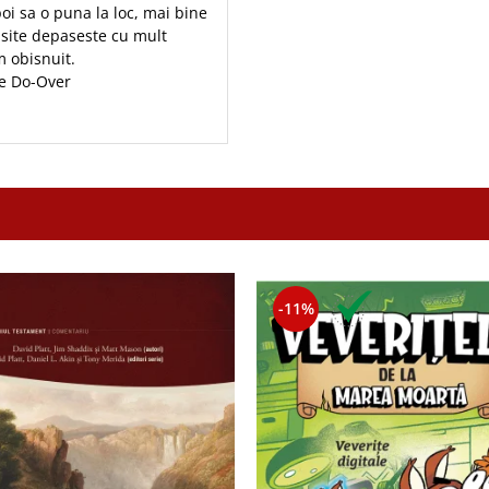
i sa o puna la loc, mai bine
asite depaseste cu mult
 obisnuit.
he Do-Over
-11%