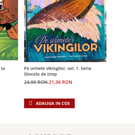
 la
Pe urmele vikingilor, vol. 1. Seria
Generatia 
Dincolo de timp
profetiilor
24,00 RON
21,36 RON
60,00 RO
ADAUGA IN COS
ADAU