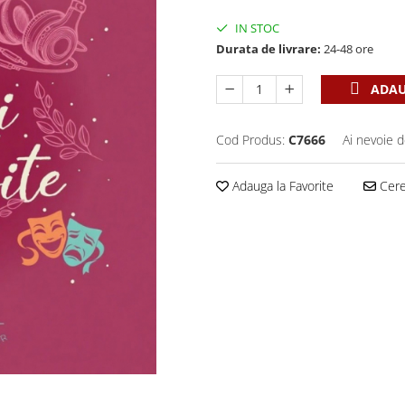
IN STOC
Durata de livrare:
24-48 ore
ADAU
Cod Produs:
C7666
Ai nevoie d
Adauga la Favorite
Cere 