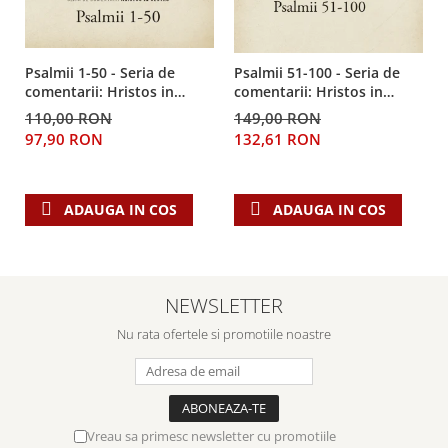
Despre afaceri
Dezvoltare personala
Leadership
Psalmii 1-50 - Seria de
Psalmii 51-100 - Seria de
Mediu
comentarii: Hristos in
comentarii: Hristos in
centru
centru
Sanatate / nutritie
110,00 RON
149,00 RON
97,90 RON
132,61 RON
ADAUGA IN COS
ADAUGA IN COS
NEWSLETTER
Nu rata ofertele si promotiile noastre
Vreau sa primesc newsletter cu promotiile