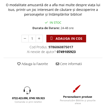
Discipline spirituale
Pix plastic
Tablouri
O modalitate amuzantă de a afla mai multe despre viața lui
Rugaciune
Jocuri
Sibiu
Isus, printr-un joc interesant de căutare și descoperire a
Eseuri
personajelor și întâmplărilor biblice!
Jurnale
Alte suveniruri
Familie
Carti postale
IN STOC
Jurnal de Rugaciune
Durata de livrare:
24-48 ore
Barbati
Jurnal
Limba Engleza
Cresterea copiilor
Magneti
Limba Română
ADAUGA IN COS
Femei
Suport pahar
Magneti
Relatii
Tablouri
Cod Produs:
9786060875017
Foarte puternici
Ai nevoie de ajutor?
0749105923
Sexualitate
Sinaia
Ornament
Tineri
Magneti
Pentru birou
Adauga la Favorite
Cere informatii
Viata de familie
Suport pahar
Pentru copii
Harfe / Partituri
Timisoara
Obiecte decorative
Instrumente pastorale
Alte suveniruri
Oglinda
Consiliere
Carti postale
Pix+Semn de carte
Despre biserica
Jurnale
Portofel
Personalizare produse
Predici/ Schite de predici
Magneti
0722.423.090, 0749.105.923
Personalizăm Bibliile și pixurile
Comanda si prin telefon
Produse din lemn
alese
Resurse studiu biblic
Suport pahar