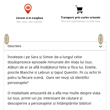
Accesorii birou
Instrumente teologice
Tablouri
Rame foto
Transilvania
Alte studii
Tablouri din lemn
Transport prin curier oriunde
Livram si in easybox
Atlase
Carti postale
Fara km suplimentari si alte taxe
Mai usor, mai comod!
Pungi cadou cu versete
Comentarii
Magneti
Puzzle
Dictionare
Enciclopedii
Sacoșă
Literatura
Descriere
Semne de carte
Biografii
Set cadou
Însotește-i pe Sara și Simon de-a lungul celor
Eseuri
Statuete
douăsprezece episoade minunate din Viața lui Isus.
Marturii
Alături de ei se află învățătorul Felix și fiica lui, Estelle,
Sticle apa
Romane
pisicile Blanche si Lebrun și țapul Quentin. Fii cu ochii în
Suport pentru pahar
patru la fiecare scenă. Oare vei reuși să identifici
Meditatii
personajele?
Tablouri
Pedagogie
Tablouri canvas
Poezii
O modalitate amuzantă de a afla mai multe despre viața
lui Isus, printr-un joc interesant de căutare și
Termos
Reviste
descoperire a personajelor și întâmplărilor biblice!
Sanatate