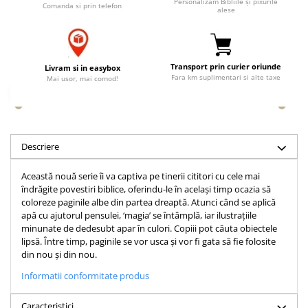
Personalizăm Bibliile și pixurile
Comanda si prin telefon
alese
Accesorii birou
Instrumente teologice
Tablouri
Rame foto
Transilvania
Alte studii
Tablouri din lemn
Atlase
Carti postale
Pungi cadou cu versete
Transport prin curier oriunde
Livram si in easybox
Comentarii
Magneti
Fara km suplimentari si alte taxe
Mai usor, mai comod!
Puzzle
Dictionare
Enciclopedii
Sacoșă
Literatura
Semne de carte
Biografii
Descriere
Set cadou
Eseuri
Statuete
Această nouă serie îi va captiva pe tinerii cititori cu cele mai
Marturii
îndrăgite povestiri biblice, oferindu-le în același timp ocazia să
Sticle apa
Romane
coloreze paginile albe din partea dreaptă. Atunci când se aplică
Suport pentru pahar
apă cu ajutorul pensulei, ‘magia’ se întâmplă, iar ilustrațiile
Meditatii
minunate de dedesubt apar în culori. Copiii pot căuta obiectele
Tablouri
Pedagogie
lipsă. Între timp, paginile se vor usca și vor fi gata să fie folosite
din nou și din nou.
Tablouri canvas
Poezii
Informatii conformitate produs
Termos
Reviste
Sanatate
Caracteristici