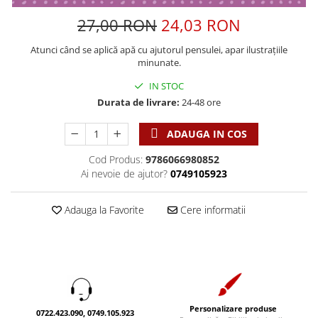
Discipline spirituale
Pix plastic
Tablouri
27,00 RON
24,03 RON
Rugaciune
Jocuri
Sibiu
Eseuri
Jurnale
Alte suveniruri
Atunci când se aplică apă cu ajutorul pensulei, apar ilustrațiile
minunate.
Familie
Carti postale
Jurnal de Rugaciune
Barbati
Jurnal
IN STOC
Limba Engleza
Durata de livrare:
24-48 ore
Cresterea copiilor
Magneti
Limba Română
Femei
Suport pahar
Magneti
ADAUGA IN COS
Relatii
Tablouri
Foarte puternici
Sexualitate
Sinaia
Cod Produs:
9786066980852
Ornament
Ai nevoie de ajutor?
0749105923
Tineri
Magneti
Pentru birou
Viata de familie
Suport pahar
Pentru copii
Adauga la Favorite
Cere informatii
Harfe / Partituri
Timisoara
Obiecte decorative
Instrumente pastorale
Alte suveniruri
Oglinda
Consiliere
Carti postale
Pix+Semn de carte
Despre biserica
Jurnale
Portofel
Predici/ Schite de predici
Magneti
Produse din lemn
Personalizare produse
Resurse studiu biblic
Suport pahar
0722.423.090, 0749.105.923