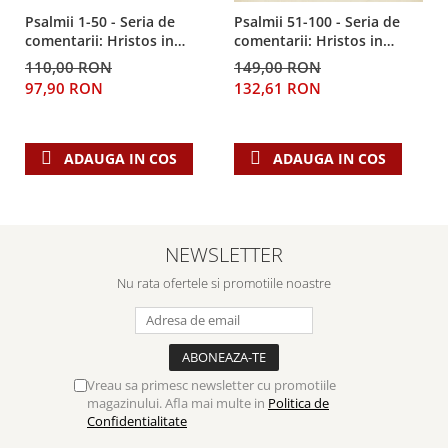
Despre afaceri
Psalmii 1-50 - Seria de
Psalmii 51-100 - Seria de
Dezvoltare personala
comentarii: Hristos in
comentarii: Hristos in
Leadership
centru
centru
110,00 RON
149,00 RON
Mediu
97,90 RON
132,61 RON
Sanatate / nutritie
ADAUGA IN COS
ADAUGA IN COS
NEWSLETTER
Nu rata ofertele si promotiile noastre
Vreau sa primesc newsletter cu promotiile
magazinului. Afla mai multe in
Politica de
Confidentialitate