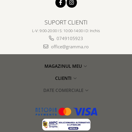
SUPORT CLIENTI
L-V: 9:00-20:00 I S: 10:00-14:00 I D: Inchis
0749105923
office@gramma.ro
MAGAZINUL MEU
CLIENTI
DATE COMERCIALE