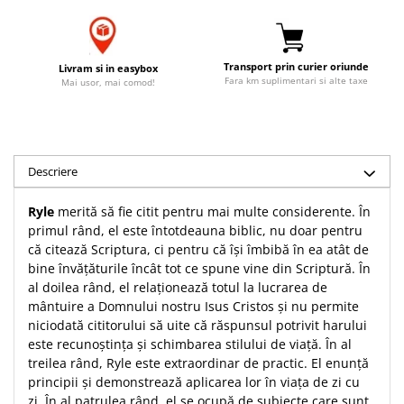
Accesorii birou
Instrumente teologice
Tablouri
Rame foto
Transilvania
Alte studii
Tablouri din lemn
Transport prin curier oriunde
Atlase
Carti postale
Livram si in easybox
Fara km suplimentari si alte taxe
Mai usor, mai comod!
Pungi cadou cu versete
Comentarii
Magneti
Puzzle
Dictionare
Enciclopedii
Sacoșă
Literatura
Semne de carte
Descriere
Biografii
Set cadou
Ryle
merită să fie citit pentru mai multe considerente. În
Eseuri
Statuete
primul rând, el este întotdeauna biblic, nu doar pentru
Marturii
că citează Scriptura, ci pentru că își îmbibă în ea atât de
Sticle apa
Romane
bine învățăturile încât tot ce spune vine din Scriptură. În
Suport pentru pahar
Meditatii
al doilea rând, el relaționează totul la lucrarea de
mântuire a Domnului nostru Isus Cristos și nu permite
Tablouri
Pedagogie
niciodată cititorului să uite că răspunsul potrivit harului
Tablouri canvas
Poezii
este recunoștința și schimbarea stilului de viață. În al
treilea rând, Ryle este extraordinar de practic. El enunță
Termos
Reviste
principii și demonstrează aplicarea lor în viața de zi cu
Sanatate
zi. În al patrulea rând, el se ocupă de subiecte care sunt