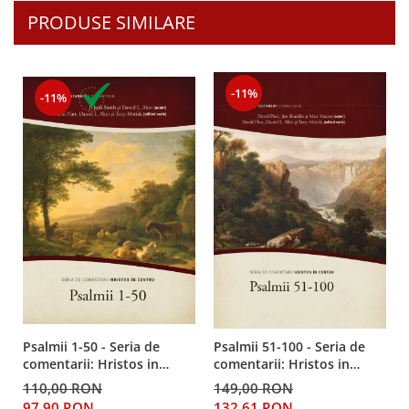
PRODUSE SIMILARE
-11%
-11%
Psalmii 1-50 - Seria de
Psalmii 51-100 - Seria de
comentarii: Hristos in
comentarii: Hristos in
centru
centru
110,00 RON
149,00 RON
97,90 RON
132,61 RON