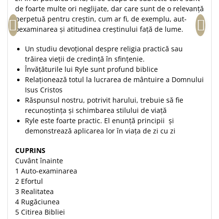
de foarte multe ori neglijate, dar care sunt de o relevanță
Teologie
perpetuă pentru creștin, cum ar fi, de exemplu, aut-
A doua venire
oexaminarea și atitudinea creștinului față de lume.
Apologetica
Un studiu devoţional despre religia practică sau
Dogmatica
trăirea vieţii de credinţă în sfinţenie.
Istoria Bisericii
Învăţăturile lui Ryle sunt profund biblice
Misiune
Relaţionează totul la lucrarea de mântuire a Domnului
Isus Cristos
Viata crestina
Răspunsul nostru, potrivit harului, trebuie să fie
Contemporaneitate
recunoştinţa şi schimbarea stilului de viaţă
Devotional
Ryle este foarte practic. El enunţă principii şi
Diverse
demonstrează aplicarea lor în viaţa de zi cu zi
Lupta Spirituala
CUPRINS
Schimbarea caracterului
Cuvânt înainte
Slujire
1 Auto-examinarea
2 Efortul
Suferinta
3 Realitatea
Viata din belsug
4 Rugăciunea
Viata de zi cu zi
5 Citirea Bibliei