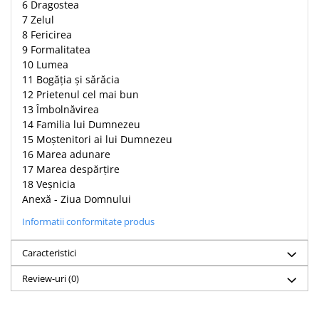
Despre afaceri
6 Dragostea
7 Zelul
Dezvoltare personala
8 Fericirea
Leadership
9 Formalitatea
Mediu
10 Lumea
Sanatate / nutritie
11 Bogăția și sărăcia
12 Prietenul cel mai bun
13 Îmbolnăvirea
14 Familia lui Dumnezeu
15 Moștenitori ai lui Dumnezeu
16 Marea adunare
17 Marea despărțire
18 Veșnicia
Anexă - Ziua Domnului
Informatii conformitate produs
Caracteristici
Review-uri
(0)