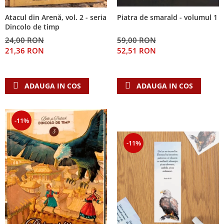
Atacul din Arenă, vol. 2 - seria
Piatra de smarald - volumul 1
Dincolo de timp
24,00 RON
59,00 RON
21,36 RON
52,51 RON
ADAUGA IN COS
ADAUGA IN COS
-11%
-11%