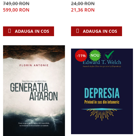
749,00 RON
24,00 RON
Teologie
599,00 RON
21,36 RON
A doua venire
Apologetica
ADAUGA IN COS
ADAUGA IN COS
Dogmatica
Istoria Bisericii
Misiune
-11%
Viata crestina
Contemporaneitate
Devotional
Diverse
Lupta Spirituala
Schimbarea caracterului
Slujire
Suferinta
Viata din belsug
Viata de zi cu zi