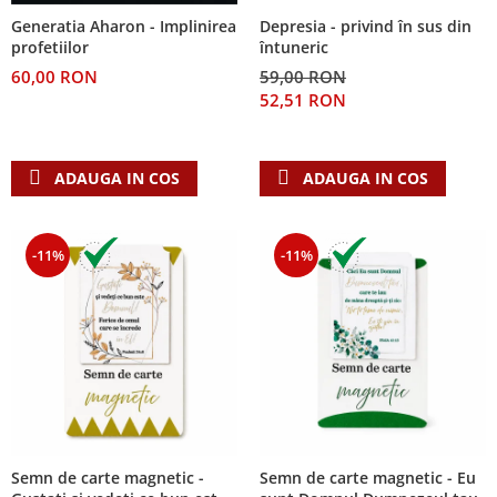
Despre afaceri
Depresia - privind în sus din
Generatia Aharon - Implinirea
Dezvoltare personala
întuneric
profetiilor
Leadership
59,00 RON
60,00 RON
Mediu
52,51 RON
Sanatate / nutritie
ADAUGA IN COS
ADAUGA IN COS
-11%
-11%
Semn de carte magnetic -
Semn de carte magnetic - Eu