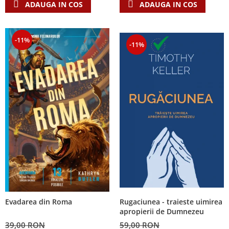
ADAUGA IN COS
ADAUGA IN COS
-11%
-11%
Rugaciunea - traieste uimirea
Evadarea din Roma
apropierii de Dumnezeu
59,00 RON
39,00 RON