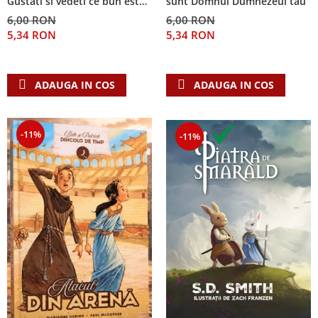
Gustati si vedeti ce bun este
sunt Domnul Dumnezeul tau
Domnul!
6,00 RON
6,00 RON
5,34 RON
5,34 RON
ADAUGA IN COS
ADAUGA IN COS
-11%
-11%