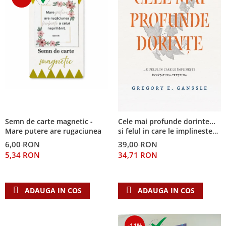
Semn de carte magnetic -
Cele mai profunde dorinte...
Mare putere are rugaciunea
si felul in care le implineste
invatatura crestina
6,00 RON
39,00 RON
5,34 RON
34,71 RON
ADAUGA IN COS
ADAUGA IN COS
-11%