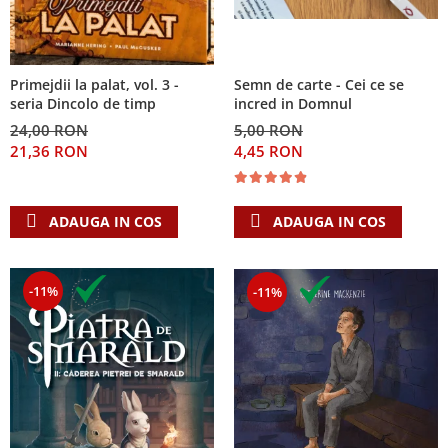
Primejdii la palat, vol. 3 -
Semn de carte - Cei ce se
seria Dincolo de timp
incred in Domnul
24,00 RON
5,00 RON
21,36 RON
4,45 RON
ADAUGA IN COS
ADAUGA IN COS
-11%
-11%