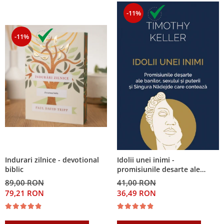
-11%
-11%
Indurari zilnice - devotional
Idolii unei inimi -
biblic
promisiunile desarte ale
banilor, sexului si puterii si
89,00 RON
41,00 RON
Singura Nadejde care
79,21 RON
36,49 RON
conteaza