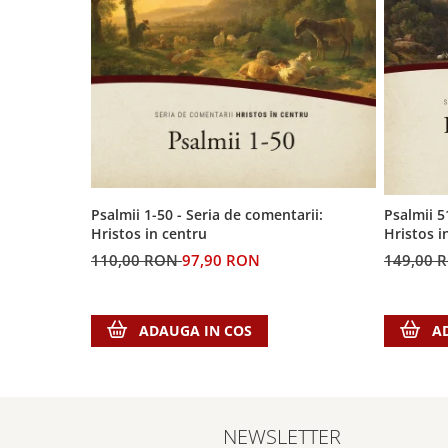
Psalmii 1-50 - Seria de comentarii:
Psalmii 5
Hristos in centru
Hristos i
110,00 RON
97,90 RON
149,00 
ADAUGA IN COS
A
NEWSLETTER