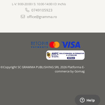
L-V: 9:00-20:00 I S: 10:00-14:00 I D: Inchis
0749105923
office@gramma.ro
©Copyright SC GRAMMA PUBLISHING SRL 2026
Platforma E-
commerce by Gomag