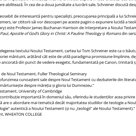
re abilitează. În cea de-a doua jumătate a lucrării sale, Schreiner discută de
osebit de interesantă pentru specialişti, preocuparea principală a lui Schrei
demers, iar cititorii săi vor descoperi pe aceste pagini o expunere lucidă a te
ary) este Profesor James Buchanan Harrison de Interpretare a Noului Testam
Paul, Apostle of God’s Glory in Christ: A Pauline Theology
şi
Romans
din seri
înţelegerea textului Noului Testament, cartea lui Tom Schreiner este ca o bău
oriei mântuirii, arătând cât este de utilă paradigma promisiune-împlinire, d
e ancorată din punct de vedere exegetic, fundamentată pe Canon, trinitară şi 
 de Noul Testament, Fuller Theological Seminary
rofunzimea cunoaşterii sale despre Noul Testament cu dezbaterile din literatur
 mărturiseşte despre măreţia şi gloria lui Dumnezeu.”
 Testament, University of Cambridge
contribuţie importantă în domeniul său, oferindu-le studenţilor acea privi
ă are o abordare mai tematică decât majoritatea studiilor de teologie a Noul
ogie” autentică a Noului Testament (şi nu „teologii” ale Noului Testament).”
ment, WHEATON COLLEGE