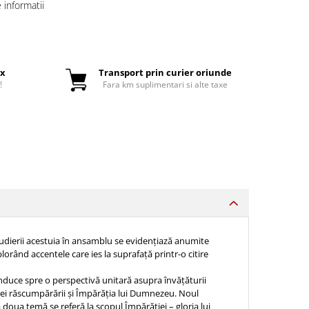
informatii
ox
Transport prin curier oriunde
!
Fara km suplimentari si alte taxe
udierii acestuia în ansamblu se evidenţiază anumite
rând accentele care ies la suprafaţă printr-o citire
onduce spre o perspectivă unitară asupra învăţăturii
riei răscumpărării şi Împărăţia lui Dumnezeu. Noul
 doua temă se referă la scopul Împărăţiei – gloria lui