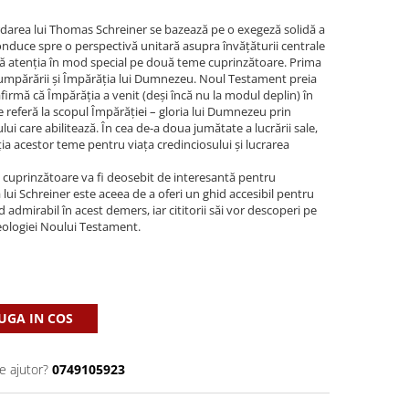
rdarea lui Thomas Schreiner se bazează pe o exegeză solidă a
conduce spre o perspectivă unitară asupra învăţăturii centrale
ază atenţia în mod special pe două teme cuprinzătoare. Prima
scumpărării şi Împărăţia lui Dumnezeu. Noul Testament preia
firmă că Împărăţia a venit (deşi încă nu la modul deplin) în
 referă la scopul Împărăţiei – gloria lui Dumnezeu prin
lui care abilitează. În cea de-a doua jumătate a lucrării sale,
ia acestor teme pentru viaţa credinciosului şi lucrarea
 cuprinzătoare va fi deosebit de interesantă pentru
 lui Schreiner este aceea de a oferi un ghid accesibil pentru
od admirabil în acest demers, iar cititorii săi vor descoperi pe
eologiei Noului Testament.
GA IN COS
e ajutor?
0749105923