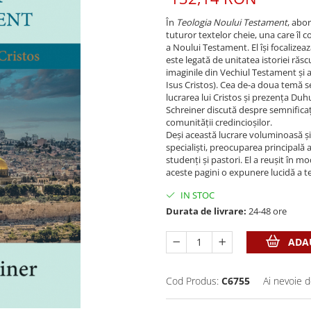
În
Teologia Noului Testament
, abo
tuturor textelor cheie, una care îl 
a Noului Testament. El îşi focalize
este legată de unitatea istoriei ră
imaginile din Vechiul Testament şi a
Isus Cristos). Cea de-a doua temă se
lucrarea lui Cristos şi prezenţa Duhu
Schreiner discută despre semnificaţ
comunităţii credincioşilor.
Deşi această lucrare voluminoasă şi
specialişti, preocuparea principală a
studenţi şi pastori. El a reuşit în m
aceste pagini o expunere lucidă a t
IN STOC
Durata de livrare:
24-48 ore
ADAU
Cod Produs:
C6755
Ai nevoie d