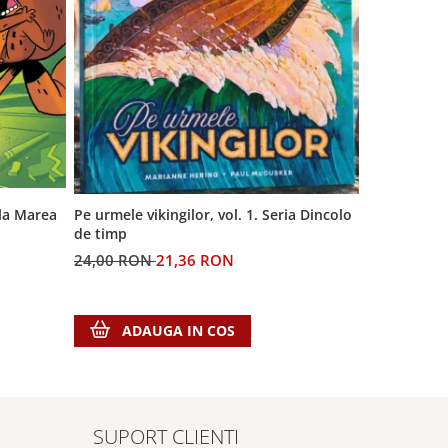
 la Marea
Generatia A
Pe urmele vikingilor, vol. 1. Seria Dincolo
de timp
60,00 RON
24,00 RON
21,36 RON
ADA
ADAUGA IN COS
SUPORT CLIENTI