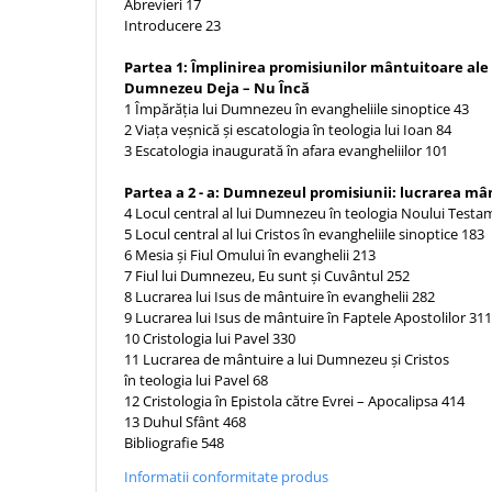
Biografii
Abrevieri 17
Set cadou
Introducere 23
Eseuri
Statuete
Marturii
Partea 1: Împlinirea promisiunilor mântuitoare ale 
Sticle apa
Dumnezeu Deja – Nu Încă
Romane
1 Împărăţia lui Dumnezeu în evangheliile sinoptice 43
Suport pentru pahar
Meditatii
2 Viaţa veşnică şi escatologia în teologia lui Ioan 84
Tablouri
3 Escatologia inaugurată în afara evangheliilor 101
Pedagogie
Tablouri canvas
Poezii
Partea a 2 - a: Dumnezeul promisiunii: lucrarea mânt
4 Locul central al lui Dumnezeu în teologia Noului Test
Termos
Reviste
5 Locul central al lui Cristos în evangheliile sinoptice 183
Sanatate
6 Mesia şi Fiul Omului în evanghelii 213
7 Fiul lui Dumnezeu, Eu sunt şi Cuvântul 252
Teologie
8 Lucrarea lui Isus de mântuire în evanghelii 282
9 Lucrarea lui Isus de mântuire în Faptele Apostolilor 311
A doua venire
10 Cristologia lui Pavel 330
Apologetica
11 Lucrarea de mântuire a lui Dumnezeu şi Cristos
Dogmatica
în teologia lui Pavel 68
12 Cristologia în Epistola către Evrei – Apocalipsa 414
Istoria Bisericii
13 Duhul Sfânt 468
Misiune
Bibliografie 548
Viata crestina
Informatii conformitate produs