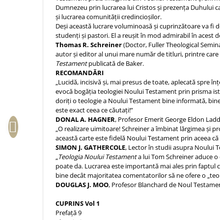
Dumnezeu prin lucrarea lui Cristos şi prezenţa Duhului ca
Sexualitate
Sinaia
Ornament
şi lucrarea comunităţii credincioşilor.
Tineri
Magneti
Pentru birou
Deşi această lucrare voluminoasă şi cuprinzătoare va fi de
Viata de familie
studenţi şi pastori. El a reuşit în mod admirabil în acest 
Suport pahar
Pentru copii
Thomas R. Schreiner
(Doctor, Fuller Theological Semin
Harfe / Partituri
Timisoara
Obiecte decorative
autor şi editor al unui mare număr de titluri, printre care
Instrumente pastorale
Testament
publicată de Baker.
Alte suveniruri
Oglinda
RECOMANDĂRI
Consiliere
Carti postale
Pix+Semn de carte
„Lucidă, incisivă şi, mai presus de toate, aplecată spre 
Despre biserica
Jurnale
evocă bogăţia teologiei Noului Testament prin prisma ist
Portofel
doriţi o teologie a Noului Testament bine informată, bin
Predici/ Schite de predici
Magneti
este exact ceea ce căutaţi!”
Produse din lemn
Resurse studiu biblic
Suport pahar
DONAL A. HAGNER
, Profesor Emerit George Eldon Ladd
Accesorii birou
Instrumente teologice
Tablouri
„O realizare uimitoare! Schreiner a îmbinat lărgimea şi p
această carte este fidelă Noului Testament prin aceea că
Rame foto
Transilvania
Alte studii
SIMON J. GATHERCOLE
, Lector în studii asupra Noului
Tablouri din lemn
Atlase
Carti postale
„
Teologia Noului Testament
a lui Tom Schreiner aduce o 
Pungi cadou cu versete
poate da. Lucrarea este importantă mai ales prin faptul c
Comentarii
Magneti
bine decât majoritatea comentatorilor să ne ofere o „teol
Puzzle
Dictionare
DOUGLAS J. MOO
, Profesor Blanchard de Noul Testa
Enciclopedii
Sacoșă
CUPRINS Vol 1
Literatura
Semne de carte
Prefaţă 9