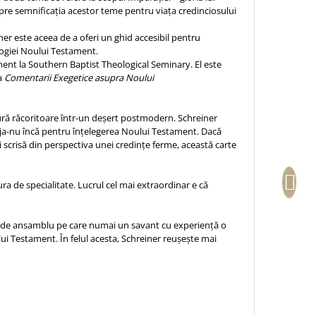
spre semnificaţia acestor teme pentru viaţa credinciosului
ner este aceea de a oferi un ghid accesibil pentru
ologiei Noului Testament.
ent la Southern Baptist Theological Seminary. El este
a
Comentarii Exegetice asupra Noului
tură răcoritoare într-un deşert postmodern. Schreiner
eja-nu încă pentru înţelegerea Noului Testament. Dacă
scrisă din perspectiva unei credinţe ferme, această carte
a de specialitate. Lucrul cel mai extraordinar e că
re de ansamblu pe care numai un savant cu experienţă o
ui Testament. În felul acesta, Schreiner reuşeşte mai