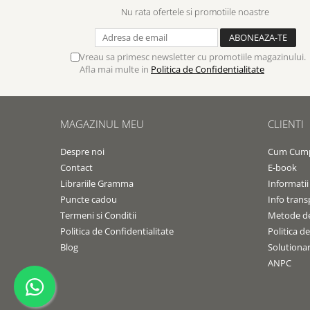
Nu rata ofertele si promotiile noastre
Vreau sa primesc newsletter cu promotiile magazinului.
Afla mai multe in
Politica de Confidentialitate
MAGAZINUL MEU
CLIENTI
Despre noi
Cum Cum
Contact
E-book
Librariile Gramma
Informatii
Puncte cadou
Info trans
Termeni si Conditii
Metode de
Politica de Confidentialitate
Politica d
Blog
Solutionare
ANPC