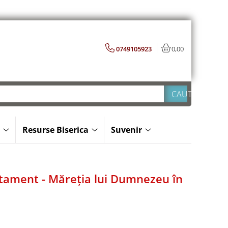
0749105923
0,00
Resurse Biserica
Suvenir
stament - Măreția lui Dumnezeu în