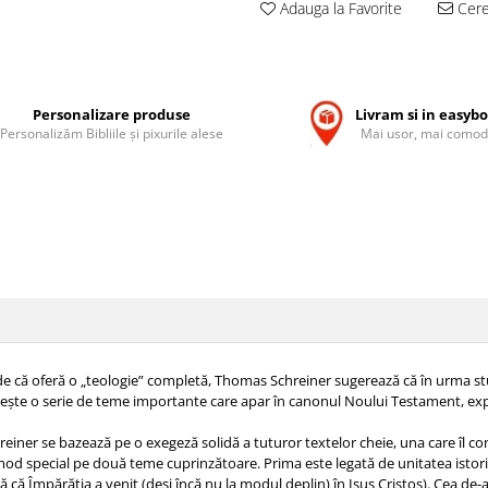
Adauga la Favorite
Cere 
Personalizare produse
Livram si in easyb
Personalizăm Bibliile și pixurile alese
Mai usor, mai comod
de că oferă o „teologie” completă, Thomas Schreiner sugerează că în urma st
reşte o serie de teme importante care apar în canonul Noului Testament, explo
einer se bazează pe o exegeză solidă a tuturor textelor cheie, una care îl c
n mod special pe două teme cuprinzătoare. Prima este legată de unitatea isto
că Împărăţia a venit (deşi încă nu la modul deplin) în Isus Cristos). Cea de-a