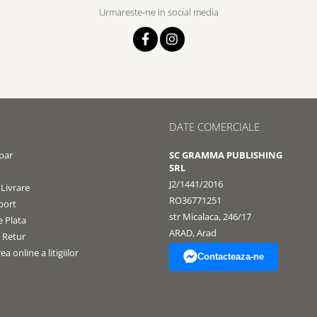
Urmareste-ne in social media
DATE COMERCIALE
par
SC GRAMMA PUBLISHING
SRL
J2/1441/2016
 Livrare
RO36771251
port
str Micalaca, 246/17
 Plata
ARAD, Arad
e Retur
a online a litigiilor
Contacteaza-ne