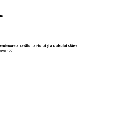
lui
uitoare a Tatălui, a Fiului şi a Duhului Sfânt
ament 127