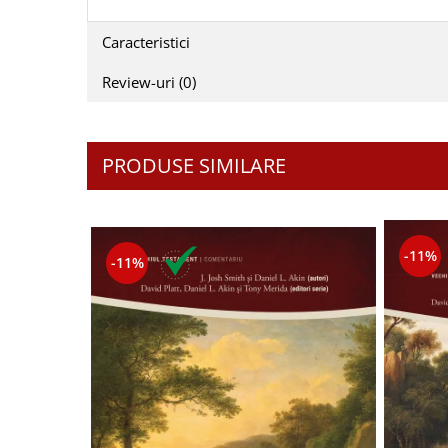
Contemporaneitate
Devotional
Caracteristici
Diverse
Review-uri
(0)
Lupta Spirituala
Schimbarea caracterului
Slujire
PRODUSE SIMILARE
Suferinta
Viata din belsug
Viata de zi cu zi
Despre afaceri
-11%
-11%
Dezvoltare personala
Leadership
Mediu
Sanatate / nutritie