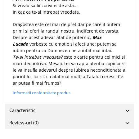
Si vreau sa fii convins de asta...
Teologie
In caz ca te-ai intrebat vreodata.
A doua venire
Dragostea este cel mai de pret dar pe care îl putem
Apologetica
primi si oferi la randul nostru, indiferent de varsta.
Dogmatica
Despre acest adevar atat de puternic,
Max
Istoria Bisericii
Lucado
vorbeste cu emotie si afectiune: putem sa
Misiune
iubim pentru ca Dumnezeu ne-a iubit mai intai.
Te-ai întrebat vreodata?
este o carte pentru cei mici si
Viata crestina
mari deopotriva. Mesajul ei va capta atentia copiilor si
Contemporaneitate
le va insufla adevarul despre iubirea neconditionata a
Devotional
parintilor lor si, cu atat mai mult, a Tatalui ceresc. Ce
ar putea fi mai frumos?
Diverse
Lupta Spirituala
Informatii conformitate produs
Schimbarea caracterului
Slujire
Caracteristici
Suferinta
Review-uri
(0)
Viata din belsug
Viata de zi cu zi