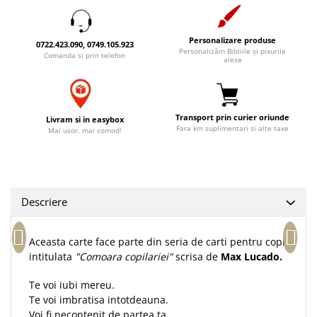
Accesorii birou
Instrumente teologice
Tablouri
Rame foto
Transilvania
Alte studii
Personalizare produse
0722.423.090, 0749.105.923
Tablouri din lemn
Personalizăm Bibliile și pixurile
Atlase
Carti postale
Comanda si prin telefon
alese
Pungi cadou cu versete
Comentarii
Magneti
Puzzle
Dictionare
Enciclopedii
Sacoșă
Transport prin curier oriunde
Livram si in easybox
Literatura
Fara km suplimentari si alte taxe
Mai usor, mai comod!
Semne de carte
Biografii
Set cadou
Eseuri
Statuete
Marturii
Sticle apa
Descriere
Romane
Suport pentru pahar
Meditatii
Aceasta carte face parte din seria de carti pentru copii
Tablouri
Pedagogie
intitulata
"Comoara copilariei"
scrisa de
Max Lucado.
Tablouri canvas
Poezii
Te voi iubi mereu.
Termos
Reviste
Te voi imbratisa intotdeauna.
Sanatate
Voi fi necontenit de partea ta.