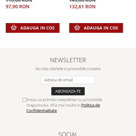
110,00 RON
149,00 RON
2
97,90 RON
132,61 RON
2
ADAUGA IN COS
ADAUGA IN COS
NEWSLETTER
Nu rata ofertele si promotiile noastre
Vreau sa primesc newsletter cu promotiile
magazinului. Afla mai multe in
Politica de
Confidentialitate
SOCIAL