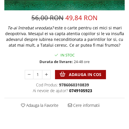
Discipline spirituale
Pix plastic
Tablouri
Rugaciune
Jocuri
Sibiu
56,00 RON
49,84 RON
Eseuri
Jurnale
Alte suveniruri
Familie
Carti postale
Te-ai întrebat vreodata?
este o carte pentru cei mici si mari
Jurnal de Rugaciune
deopotriva. Mesajul ei va capta atentia copiilor si le va insufla
Barbati
Jurnal
Limba Engleza
adevarul despre iubirea neconditionata a parintilor lor si, cu
Cresterea copiilor
Magneti
Limba Română
atat mai mult, a Tatalui ceresc. Ce ar putea fi mai frumos?
Femei
Suport pahar
Magneti
IN STOC
Relatii
Tablouri
Foarte puternici
Durata de livrare:
24-48 ore
Sexualitate
Sinaia
Ornament
Tineri
Magneti
ADAUGA IN COS
Pentru birou
Viata de familie
Suport pahar
Pentru copii
Cod Produs:
9786060310839
Harfe / Partituri
Timisoara
Obiecte decorative
Ai nevoie de ajutor?
0749105923
Instrumente pastorale
Alte suveniruri
Oglinda
Consiliere
Carti postale
Adauga la Favorite
Cere informatii
Pix+Semn de carte
Despre biserica
Jurnale
Portofel
Predici/ Schite de predici
Magneti
Produse din lemn
Resurse studiu biblic
Suport pahar