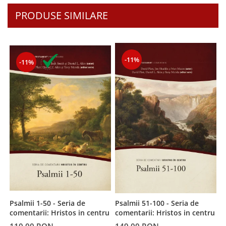
Despre afaceri
PRODUSE SIMILARE
Dezvoltare personala
Leadership
Mediu
Sanatate / nutritie
-11%
-11%
Psalmii 1-50 - Seria de
Psalmii 51-100 - Seria de
V
comentarii: Hristos in centru
comentarii: Hristos in centru
d