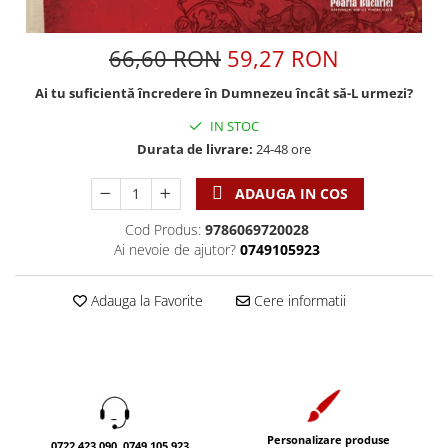
Discipline spirituale
Pix plastic
Tablouri
Rugaciune
Jocuri
Sibiu
66,60 RON
59,27 RON
Eseuri
Jurnale
Alte suveniruri
Familie
Ai tu suficientă încredere în Dumnezeu încât să-L urmezi?
Carti postale
Jurnal de Rugaciune
Barbati
Jurnal
Limba Engleza
IN STOC
Cresterea copiilor
Magneti
Limba Română
Durata de livrare:
24-48 ore
Femei
Suport pahar
Magneti
ADAUGA IN COS
Relatii
Tablouri
Foarte puternici
Sexualitate
Sinaia
Cod Produs:
9786069720028
Ornament
Ai nevoie de ajutor?
0749105923
Tineri
Magneti
Pentru birou
Viata de familie
Suport pahar
Pentru copii
Adauga la Favorite
Cere informatii
Harfe / Partituri
Timisoara
Obiecte decorative
Instrumente pastorale
Alte suveniruri
Oglinda
Consiliere
Carti postale
Pix+Semn de carte
Despre biserica
Jurnale
Portofel
Predici/ Schite de predici
Magneti
Produse din lemn
Personalizare produse
Resurse studiu biblic
Suport pahar
0722.423.090, 0749.105.923