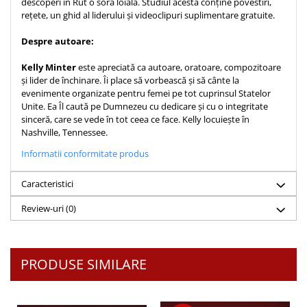
descoperi în Rut o soră loială. Studiul acesta conține povestiri,
rețete, un ghid al liderului și videoclipuri suplimentare gratuite.
Teologie
A doua venire
Despre autoare:
Apologetica
Kelly Minter
este apreciată ca autoare, oratoare, compozitoare
Dogmatica
și lider de închinare. Îi place să vorbească și să cânte la
Istoria Bisericii
evenimente organizate pentru femei pe tot cuprinsul Statelor
Unite. Ea Îl caută pe Dumnezeu cu dedicare și cu o integritate
Misiune
sinceră, care se vede în tot ceea ce face. Kelly locuiește în
Viata crestina
Nashville, Tennessee.
Contemporaneitate
Informatii conformitate produs
Devotional
Diverse
Caracteristici
Lupta Spirituala
Review-uri
(0)
Schimbarea caracterului
Slujire
Suferinta
PRODUSE SIMILARE
Viata din belsug
Viata de zi cu zi