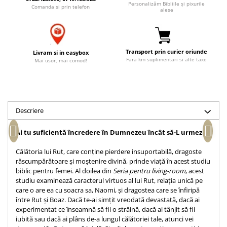
Personalizăm Bibliile și pixurile
Comanda si prin telefon
Accesorii birou
Instrumente teologice
Tablouri
alese
Rame foto
Transilvania
Alte studii
Tablouri din lemn
Atlase
Carti postale
Pungi cadou cu versete
Transport prin curier oriunde
Comentarii
Magneti
Livram si in easybox
Fara km suplimentari si alte taxe
Mai usor, mai comod!
Puzzle
Dictionare
Enciclopedii
Sacoșă
Literatura
Semne de carte
Biografii
Descriere
Set cadou
Eseuri
Statuete
Ai tu suficientă încredere în Dumnezeu încât să-L urmezi?
Marturii
Sticle apa
Romane
Călătoria lui Rut, care conține pierdere insuportabilă, dragoste
Suport pentru pahar
Meditatii
răscumpărătoare și moștenire divină, prinde viață în acest studiu
biblic pentru femei. Al doilea din
Seria pentru living-room
, acest
Tablouri
Pedagogie
studiu examinează caracterul virtuos al lui Rut, relația unică pe
Tablouri canvas
care o are ea cu soacra sa, Naomi, și dragostea care se înfiripă
Poezii
între Rut și Boaz. Dacă te-ai simțit vreodată devastată, dacă ai
Termos
Reviste
experimentat ce înseamnă să fii o străină, dacă ai tânjit să fii
iubită sau dacă ai plâns de-a lungul călătoriei tale, atunci vei
Sanatate