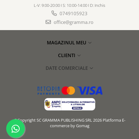
L-V: 9:00-20:00 I S: 10:00-14:00 I D: Inchis
0749105923
office@gramma.ro
MAGAZINUL MEU
CLIENTI
DATE COMERCIALE
©Copyright SC GRAMMA PUBLISHING SRL 2026
Platforma E-
commerce by Gomag