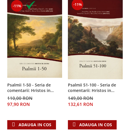
Despre afaceri
-11%
-11%
Dezvoltare personala
Leadership
Mediu
Sanatate / nutritie
Psalmii 1-50 - Seria de
Psalmii 51-100 - Seria de
comentarii: Hristos in
comentarii: Hristos in
centru
centru
110,00 RON
149,00 RON
97,90 RON
132,61 RON
ADAUGA IN COS
ADAUGA IN COS