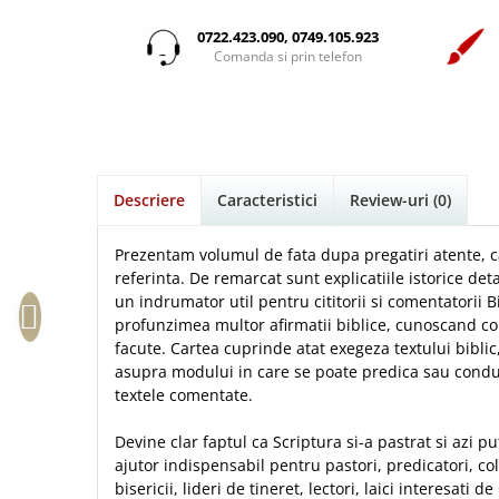
Istorie
Suport Pahar
Copii
Pentru predicatori
Mari
Psihologie
Cluj-Napoca
0722.423.090, 0749.105.923
Cutie cu versete
Povesti care spun adevarul
Medii
Comanda si prin telefon
Filosofie
Iasi
Mici
Display foto
Puiul Istet
Alte studii
Oradea
Noul Testament
Emblema auto
R. C. Sproul
Critica de arta
Alte suveniruri
Pentru adolescenti
Felicitare
cultura generala
Romane
Carti postale
Pentru femei
Psihologie practica
Husă Biblie
Timothy Keller
Jurnale
Descriere
Caracteristici
Review-uri
(0)
Stiinta
Instrumente de scris
Vestea buna pentru inimi micute
Magneti
Devotional zilnic
Pix metalic
Suport pahar
Veveritele de la Marea Moarta
Prezentam volumul de fata dupa pregatiri atente, ca
Discipline spirituale
Pix plastic
referinta. De remarcat sunt explicatiile istorice det
Tablouri
Viata crestina
un indrumator util pentru cititorii si comentatorii 
Rugaciune
Jocuri
Sibiu
profunzimea multor afirmatii biblice, cunoscand con
Eseuri
Jurnale
Alte suveniruri
facute. Cartea cuprinde atat exegeza textului biblic, 
Familie
asupra modului in care se poate predica sau condu
Carti postale
Jurnal de Rugaciune
textele comentate.
Barbati
Jurnal
Limba Engleza
Cresterea copiilor
Magneti
Limba Română
Devine clar faptul ca Scriptura si-a pastrat si azi 
Femei
Suport pahar
Magneti
ajutor indispensabil pentru pastori, predicatori, co
Relatii
Tablouri
bisericii, lideri de tineret, lectori, laici interesati
Foarte puternici