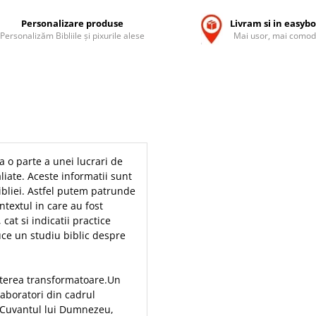
Personalizare produse
Livram si in easyb
Personalizăm Bibliile și pixurile alese
Mai usor, mai comod
 o parte a unei lucrari de
aliate. Aceste informatii sunt
Bibliei. Astfel putem patrunde
textul in care au fost
cat si indicatii practice
ce un studiu biblic despre
puterea transformatoare.Un
laboratori din cadrul
 de Cuvantul lui Dumnezeu,