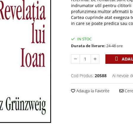
indrumator util pentru cititorii
profunzimea multor afirmatii bi
Cartea cuprinde atat exegeza te
in care se poate predica sau c
IN STOC
Durata de livrare:
24-48 ore
ADAU
Cod Produs:
20588
Ai nevoie d
Adauga la Favorite
Cere 