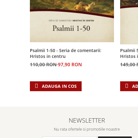
Biografii
Set cadou
Eseuri
Statuete
Marturii
Sticle apa
Romane
Suport pentru pahar
Meditatii
Tablouri
Pedagogie
Psalmii 1-50 - Seria de comentarii:
Psalmii 
Tablouri canvas
Poezii
Hristos in centru
Hristos 
Termos
Reviste
110,00 RON
97,90 RON
149,00
Sanatate
Teologie
ADAUGA IN COS
AD
A doua venire
Apologetica
Dogmatica
Istoria Bisericii
NEWSLETTER
Misiune
Nu rata ofertele si promotiile noastre
Viata crestina