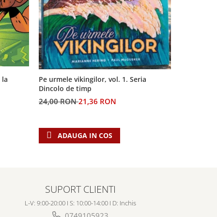
 la
Pe urmele vikingilor, vol. 1. Seria
Generatia 
Dincolo de timp
profetiilor
24,00 RON
21,36 RON
60,00 RO
ADAUGA IN COS
ADAU
SUPORT CLIENTI
L-V: 9:00-20:00 I S: 10:00-14:00 I D: Inchis
0749105923