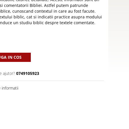
 si comentatorii Bibliei. Astfel putem patrunde
blice, cunoscand contextul in care au fost facute.
xtului biblic, cat si indicatii practice asupra modului
onduce un studiu biblic despre textele comentate.
GA IN COS
e ajutor?
0749105923
informatii