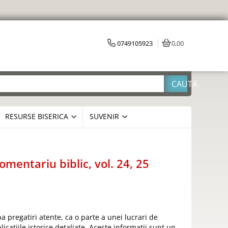
0749105923
0,00
RESURSE BISERICA
SUVENIR
comentariu biblic, vol. 24, 25
pregatiri atente, ca o parte a unei lucrari de
icatiile istorice detaliate. Aceste informatii sunt un