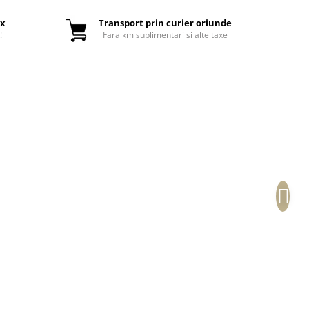
ox
Transport prin curier oriunde
!
Fara km suplimentari si alte taxe