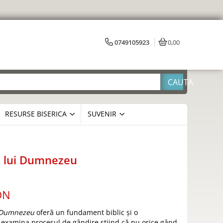
0749105923
0,00
RESURSE BISERICA
SUVENIR
ii lui Dumnezeu
ON
ui Dumnezeu
oferă un fundament biblic și o
 examina procesul de gândire știind că nu orice gând