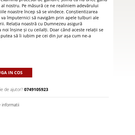
 al nostru. Pe măsură ce ne realiniem adevărului
iile noastre încep să se vindece. Conștientizarea
ne va împuternici să navigăm prin apele tulburi ale
erii. Relația noastră cu Dumnezeu asigură
noi înșine și cu ceilalți. Doar când aceste relații se
utea să îi iubim pe cei din jur așa cum ne-a
GA IN COS
ie de ajutor?
0749105923
informatii