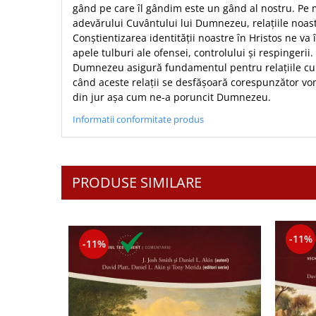
gând pe care îl gândim este un gând al nostru. Pe
Sexualitate
Sinaia
Ornament
adevărului Cuvântului lui Dumnezeu, relațiile noast
Tineri
Magneti
Pentru birou
Conștientizarea identității noastre în Hristos ne v
Viata de familie
Suport pahar
apele tulburi ale ofensei, controlului și respingerii.
Pentru copii
Harfe / Partituri
Dumnezeu asigură fundamentul pentru relațiile cu no
Timisoara
Obiecte decorative
când aceste relații se desfășoară corespunzător vom
Instrumente pastorale
Alte suveniruri
Oglinda
din jur așa cum ne-a poruncit Dumnezeu.
Consiliere
Carti postale
Pix+Semn de carte
Informatii conformitate produs
Despre biserica
Jurnale
Portofel
Predici/ Schite de predici
Magneti
Produse din lemn
Resurse studiu biblic
Suport pahar
PRODUSE SIMILARE
Accesorii birou
Instrumente teologice
Tablouri
Rame foto
Transilvania
Alte studii
Tablouri din lemn
Atlase
Carti postale
Pungi cadou cu versete
-11%
Comentarii
Magneti
-11%
Puzzle
Dictionare
Enciclopedii
Sacoșă
Literatura
Semne de carte