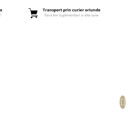
ox
Transport prin curier oriunde
!
Fara km suplimentari si alte taxe