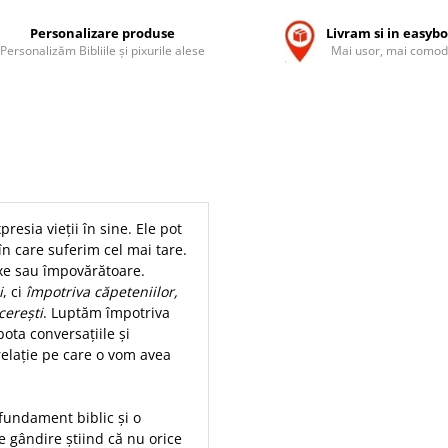
Personalizare produse
Livram si in easyb
Personalizăm Bibliile și pixurile alese
Mai usor, mai comod
presia vieții în sine. Ele pot
în care suferim cel mai tare.
lexe sau împovărătoare.
i
, ci
împotriva căpeteniilor,
cerești
. Luptăm împotriva
bota conversațiile și
ă relație pe care o vom avea
fundament biblic și o
 gândire știind că nu orice