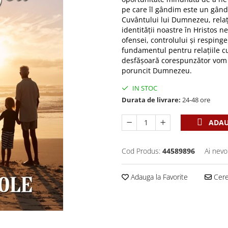
pe care îl gândim este un gând
Cuvântului lui Dumnezeu, relaț
identității noastre în Hristos 
ofensei, controlului și resping
fundamentul pentru relațiile cu 
desfășoară corespunzător vom p
poruncit Dumnezeu.
IN STOC
Durata de livrare:
24-48 ore
ADAU
Cod Produs:
44589896
Ai nevo
Adauga la Favorite
Cere 