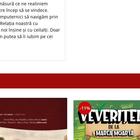
 măsură ce ne realiniem
re încep să se vindece.
a împuternici să navigăm prin
 Relația noastră cu
i înșine și cu ceilalți. Doar
 putea să îi iubim pe cei
-11%