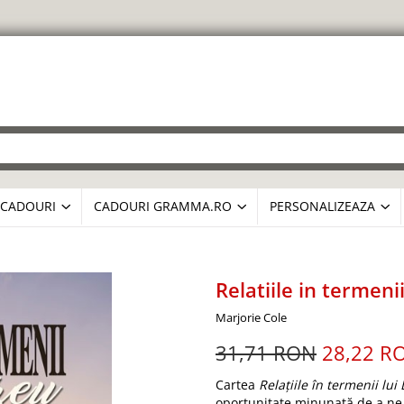
CADOURI
CADOURI GRAMMA.RO
PERSONALIZEAZA
Relatiile in termen
Marjorie Cole
31,71 RON
28,22 R
Cartea
Relațiile în termenii l
oportunitate minunată de a ne