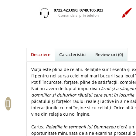
Istorie
Suport Pahar
Copii
Povesti care spun adevarul
Medii
Psihologie
Cluj-Napoca
0722.423.090, 0749.105.923
Mici
Cutie cu versete
Puiul Istet
Comanda si prin telefon
Filosofie
Iasi
Noul Testament
Display foto
R. C. Sproul
Alte studii
Oradea
Pentru adolescenti
Emblema auto
Romane
Critica de arta
Alte suveniruri
Pentru femei
Felicitare
cultura generala
Timothy Keller
Carti postale
Psihologie practica
Husă Biblie
Vestea buna pentru inimi micute
Jurnale
Descriere
Caracteristici
Review-uri
(0)
Stiinta
Instrumente de scris
Veveritele de la Marea Moarta
Magneti
Devotional zilnic
Pix metalic
Suport pahar
Viata crestina
Viața este plină de relații. Relațiile sunt esența și ex
Discipline spirituale
Pix plastic
fi pentru noi sursa celei mai mari bucurii sau locul 
Tablouri
Pot fi încurcate, forțate, pline de satisfacții, comp
Rugaciune
Jocuri
Sibiu
Noi nu avem de luptat împotriva
cărnii și a sângelu
Eseuri
Jurnale
Alte suveniruri
domniilor și duhurilor răutății care sunt în locurile 
Familie
păcatului și forțelor răului reale și active în a ne sa
Carti postale
Jurnal de Rugaciune
interacțiunile cu noi înșine și cu ceilalți. Orice alt
Barbati
Jurnal
Limba Engleza
vine din relația cu noi înșine.
Cresterea copiilor
Magneti
Limba Română
Femei
Suport pahar
Magneti
Cartea
Relațiile în termenii lui Dumnezeu
oferă un 
Relatii
Tablouri
oportunitate minunată de a ne examina procesul de
Foarte puternici