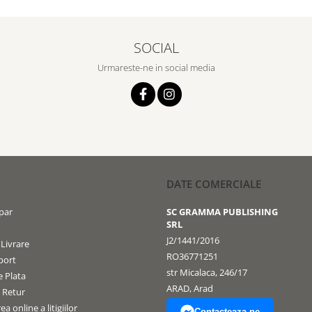
SOCIAL
Urmareste-ne in social media
DATE COMERCIALE
par
SC GRAMMA PUBLISHING
SRL
J2/1441/2016
 Livrare
RO36771251
port
str Micalaca, 246/17
 Plata
ARAD, Arad
e Retur
a online a litigiilor
Contacteaza-ne