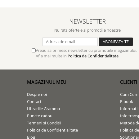
Contemporaneitate
Devotional
Diverse
NEWSLETTER
Lupta Spirituala
Nu rata ofertele si promotiile noastre
Schimbarea caracterului
Slujire
Vreau sa primesc newsletter cu promotiile magazinului.
Suferinta
Afla mai multe in
Politica de Confidentialitate
Viata din belsug
Viata de zi cu zi
Despre afaceri
MAGAZINUL MEU
CLIENTI
Dezvoltare personala
Leadership
Despre noi
Cum Cum
Mediu
Contact
E-book
Sanatate / nutritie
Librariile Gramma
Informatii
Puncte cadou
Info trans
Termeni si Conditii
Metode de
Politica de Confidentialitate
Politica d
Blog
Solutionare