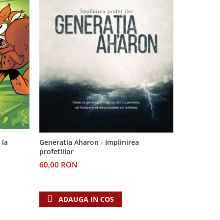
-11%
 la
Generatia Aharon - Implinirea
Pe urmele v
profetiilor
Dincolo de
60,00 RON
24,00 RO
ADAUGA IN COS
ADAU