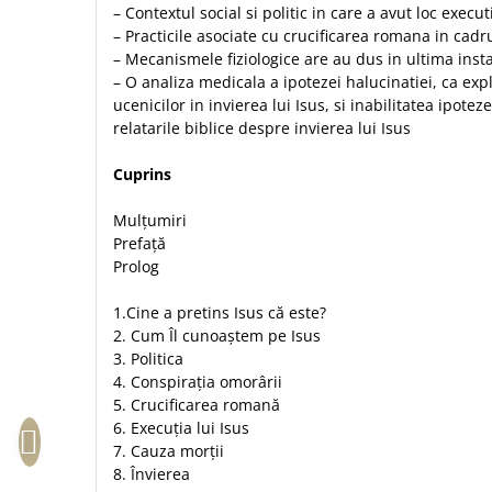
– Contextul social si politic in care a avut loc execut
Sexualitate
Sinaia
Ornament
– Practicile asociate cu crucificarea romana in cadru
Tineri
Magneti
Pentru birou
– Mecanismele fiziologice are au dus in ultima insta
Viata de familie
Suport pahar
– O analiza medicala a ipotezei halucinatiei, ca expl
Pentru copii
Harfe / Partituri
ucenicilor in invierea lui Isus, si inabilitatea ipotez
Timisoara
Obiecte decorative
relatarile biblice despre invierea lui Isus
Instrumente pastorale
Alte suveniruri
Oglinda
Consiliere
Carti postale
Cuprins
Pix+Semn de carte
Despre biserica
Jurnale
Portofel
Mulțumiri
Predici/ Schite de predici
Magneti
Prefață
Produse din lemn
Resurse studiu biblic
Suport pahar
Prolog
Accesorii birou
Instrumente teologice
Tablouri
Rame foto
1.Cine a pretins Isus că este?
Transilvania
Alte studii
2. Cum Îl cunoaștem pe Isus
Tablouri din lemn
Atlase
Carti postale
3. Politica
Pungi cadou cu versete
Comentarii
Magneti
4. Conspirația omorârii
Puzzle
5. Crucificarea romană
Dictionare
6. Execuția lui Isus
Enciclopedii
Sacoșă
7. Cauza morții
Literatura
Semne de carte
8. Învierea