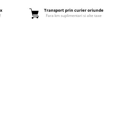
ox
Transport prin curier oriunde
!
Fara km suplimentari si alte taxe