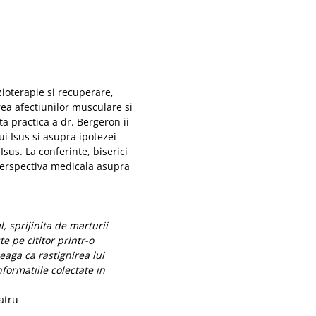
zioterapie si recuperare,
ea afectiunilor musculare si
ta practica a dr. Bergeron ii
i Isus si asupra ipotezei
Isus. La conferinte, biserici
 perspectiva medicala asupra
 sprijinita de marturii
te pe cititor printr-o
eaga ca rastignirea lui
nformatiile colectate in
atru