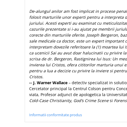
Contemporaneitate
Devotional
De-alungul anilor am fost implicat in procese penal
Diverse
folosit marturiile unor experti pentru a interpreta 
juriului. Acesti experti au examinat cu meticulozita
Lupta Spirituala
cazurile prezentate si i-au ajutat pe membrii juriulu
Schimbarea caracterului
corecte din marturiile oferite. Joseph Bergeron, b
Slujire
sale medicale ca doctor, este un expert important c
Suferinta
interpretam dovezile referitoare la (1) moartea lui I
ca ucenicii Sai au avut doar halucinatii cu privire la
Viata din belsug
scrisa de dr. Bergeron, Rastignirea lui Isus: Un m
Viata de zi cu zi
invierea lui Cristos, ofera cititorilor marturia unui
Despre afaceri
pentru a lua a decizie cu privire la inviere si pentr
Cristos.
Dezvoltare personala
-- J. Warner Wallace
– detectiv specializat in soluti
Leadership
Cercetator principal la Centrul Colson pentru Conc
Mediu
viata, Profesor adjunct de apologetica la Universitate
Sanatate / nutritie
Cold-Case Christianity, God’s Crime Scene
si
Forensi
Informatii conformitate produs