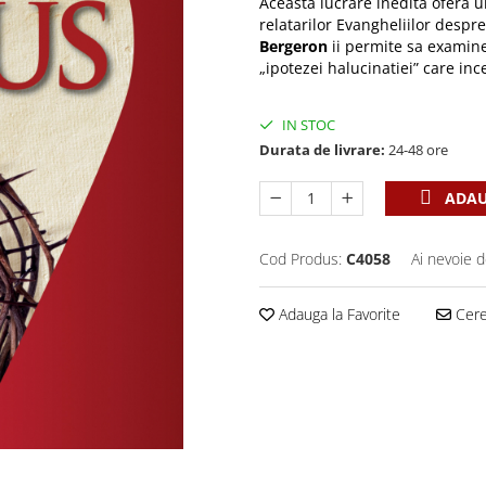
Aceasta lucrare inedita ofera 
relatarilor Evangheliilor despr
Bergeron
ii permite sa examinez
„ipotezei halucinatiei” care inc
IN STOC
Durata de livrare:
24-48 ore
ADAU
Cod Produs:
C4058
Ai nevoie d
Adauga la Favorite
Cere 