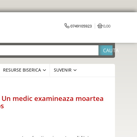
0749105923
0,00
RESURSE BISERICA
SUVENIR
us. Un medic examineaza moartea
os