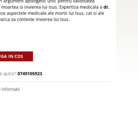
un argument apologetic unic pentru validitatea
e moartea si invierea lui Isus. Expertiza medicala a
dr.
e aspectele medicale ale mortii lui Isus, cat si ale
earca sa conteste invierea lui Isus.
GA IN COS
e ajutor?
0749105923
informatii