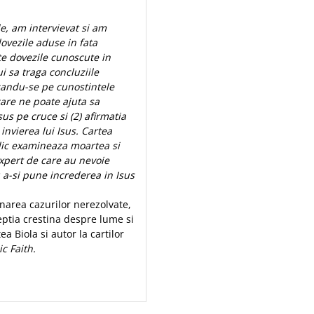
e, am intervievat si am
dovezile aduse in fata
te dovezile cunoscute in
i sa traga concluziile
azandu-se pe cunostintele
are ne poate ajuta sa
sus pe cruce si (2) afirmatia
 invierea lui Isus. Cartea
edic examineaza moartea si
 expert de care au nevoie
u a-si pune increderea in Isus
onarea cazurilor nerezolvate,
eptia crestina despre lume si
a Biola si autor la cartilor
c Faith.