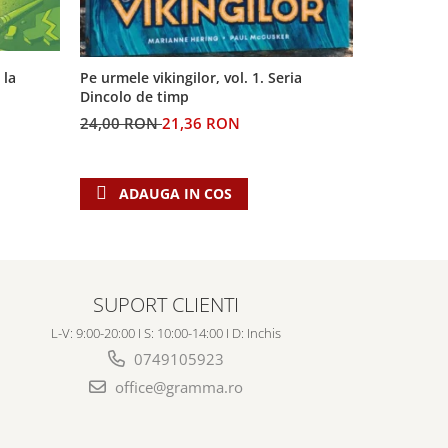
 la
Pe urmele vikingilor, vol. 1. Seria
Generatia 
Dincolo de timp
profetiilor
24,00 RON
21,36 RON
60,00 RO
ADAUGA IN COS
ADAU
SUPORT CLIENTI
L-V: 9:00-20:00 I S: 10:00-14:00 I D: Inchis
0749105923
office@gramma.ro