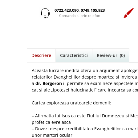
Istorie
Suport Pahar
Copii
Povesti care spun adevarul
Medii
Psihologie
Cluj-Napoca
0722.423.090, 0749.105.923
Mici
Cutie cu versete
Puiul Istet
Comanda si prin telefon
Filosofie
Iasi
Noul Testament
Display foto
R. C. Sproul
Alte studii
Oradea
Pentru adolescenti
Emblema auto
Romane
Critica de arta
Alte suveniruri
Pentru femei
Felicitare
cultura generala
Timothy Keller
Carti postale
Psihologie practica
Husă Biblie
Vestea buna pentru inimi micute
Jurnale
Descriere
Caracteristici
Review-uri
(0)
Stiinta
Instrumente de scris
Veveritele de la Marea Moarta
Magneti
Devotional zilnic
Pix metalic
Suport pahar
Viata crestina
Aceasta lucrare inedita ofera un argument apologet
Discipline spirituale
Pix plastic
relatarilor Evangheliilor despre moartea si invierea
Tablouri
a
dr. Bergeron
ii permite sa examineze aspectele me
Rugaciune
Jocuri
Sibiu
cat si ale „ipotezei halucinatiei” care incearca sa co
Eseuri
Jurnale
Alte suveniruri
Familie
Cartea exploreaza uratoarele domenii:
Carti postale
Jurnal de Rugaciune
Barbati
Jurnal
Limba Engleza
– Afirmatia lui Isus ca este Fiul lui Dumnezeu si Mes
Cresterea copiilor
Magneti
Limba Română
profetica evreiasca
Femei
Suport pahar
Magneti
– Dovezi despre credibilitatea Evangheliilor ca mart
Relatii
Tablouri
unor martori oculari
Foarte puternici