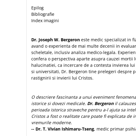
Biografii
Set cadou
Epilog
Eseuri
Statuete
Bibliografie
Marturii
Index imagini
Sticle apa
Romane
Suport pentru pahar
Meditatii
Dr. Joseph W. Bergeron
este medic specializat in fi
Tablouri
Pedagogie
avand o experienta de mai multe decenii in evaluar
Tablouri canvas
Poezii
scheletale, inclusiv analiza medico-legala. Experien
confera o perspectiva aparte asupra cauzei mortii lu
Termos
Reviste
halucinatiei, ca incercare de a contesta invierea lui 
Sanatate
si universitati, Dr. Bergeron tine prelegeri despre
rastignirii si invierii lui Cristos.
Teologie
A doua venire
O descriere fascinanta a unui eveniment fenomenal,
Apologetica
istorice si dovezi medicale.
Dr. Bergeron
il calauzes
Dogmatica
perioada istorica straveche pentru a-l ajuta sa intel
Istoria Bisericii
Cristos a fost o realitate care poate fi explicata de i
Misiune
vremurile moderne.
Viata crestina
-- Dr. T. Vivian Ishimaru-Tseng
, medic primar psihi