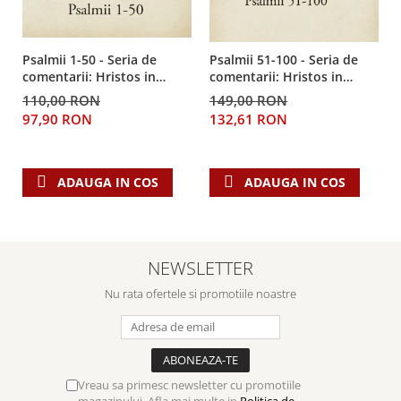
Psalmii 1-50 - Seria de
Psalmii 51-100 - Seria de
comentarii: Hristos in
comentarii: Hristos in
centru
centru
110,00 RON
149,00 RON
97,90 RON
132,61 RON
ADAUGA IN COS
ADAUGA IN COS
NEWSLETTER
Nu rata ofertele si promotiile noastre
Vreau sa primesc newsletter cu promotiile
magazinului. Afla mai multe in
Politica de