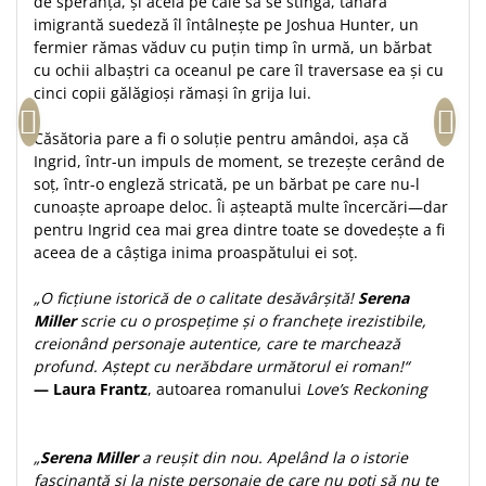
de speranță, și acela pe cale să se stingă, tânăra
imigrantă suedeză îl întâlnește pe Joshua Hunter, un
Teologie
fermier rămas văduv cu puțin timp în urmă, un bărbat
A doua venire
cu ochii albaștri ca oceanul pe care îl traversase ea și cu
Apologetica
cinci copii gălăgioși rămași în grija lui.
Dogmatica
Căsătoria pare a fi o soluție pentru amândoi, așa că
Istoria Bisericii
Ingrid, într-un impuls de moment, se trezește cerând de
Misiune
soț, într-o engleză stricată, pe un bărbat pe care nu-l
Viata crestina
cunoaște aproape deloc. Îi așteaptă multe încercări—dar
pentru Ingrid cea mai grea dintre toate se dovedește a fi
Contemporaneitate
aceea de a câștiga inima proaspătului ei soț.
Devotional
Diverse
„O ficțiune istorică de o calitate desăvârșită!
Serena
Lupta Spirituala
Miller
scrie cu o prospețime și o franchețe irezistibile,
creionând personaje autentice, care te marchează
Schimbarea caracterului
profund. Aștept cu nerăbdare următorul ei roman!“
Slujire
— Laura Frantz
, autoarea romanului
Love’s Reckoning
Suferinta
Viata din belsug
„
Serena Miller
a reușit din nou. Apelând la o istorie
Viata de zi cu zi
fascinantă și la niște personaje de care nu poți să nu te