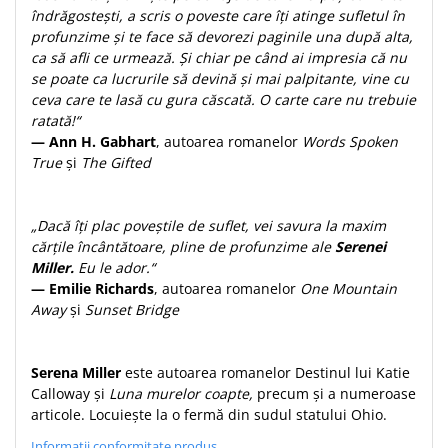
Despre afaceri
îndrăgostești, a scris o poveste care îți atinge sufletul în
Dezvoltare personala
profunzime și te face să devorezi paginile una după alta,
ca să afli ce urmează. Și chiar pe când ai impresia că nu
Leadership
se poate ca lucrurile să devină și mai palpitante, vine cu
Mediu
ceva care te lasă cu gura căscată. O carte care nu trebuie
Sanatate / nutritie
ratată!“
— Ann H. Gabhart
, autoarea romanelor
Words Spoken
True
și
The Gifted
„Dacă îți plac poveștile de suflet, vei savura la maxim
cărțile încântătoare, pline de profunzime ale
Serenei
Miller.
Eu le ador.“
— Emilie Richards
, autoarea romanelor
One Mountain
Away
și
Sunset Bridge
Serena Miller
este autoarea romanelor Destinul lui Katie
Calloway și
Luna murelor coapte,
precum și a numeroase
articole. Locuiește la o fermă din sudul statului Ohio.
Informatii conformitate produs