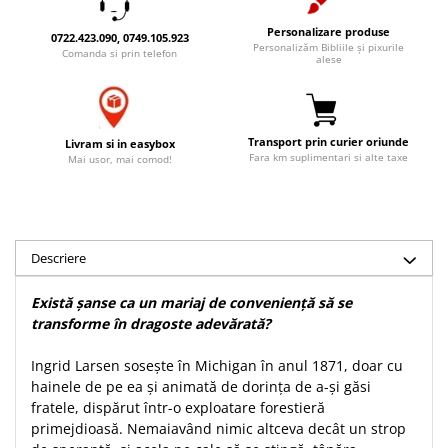
Accesorii birou
Instrumente teologice
Tablouri
Personalizare produse
0722.423.090, 0749.105.923
Rame foto
Transilvania
Personalizăm Bibliile și pixurile
Alte studii
Comanda si prin telefon
alese
Tablouri din lemn
Atlase
Carti postale
Pungi cadou cu versete
Comentarii
Magneti
Puzzle
Dictionare
Transport prin curier oriunde
Livram si in easybox
Enciclopedii
Sacoșă
Fara km suplimentari si alte taxe
Mai usor, mai comod!
Literatura
Semne de carte
Biografii
Set cadou
Eseuri
Statuete
Descriere
Marturii
Sticle apa
Romane
Există șanse ca un mariaj de conveniență să se
Suport pentru pahar
Meditatii
transforme în dragoste adevărată?
Tablouri
Pedagogie
Ingrid Larsen sosește în Michigan în anul 1871, doar cu
Tablouri canvas
Poezii
hainele de pe ea și animată de dorința de a-și găsi
Termos
fratele, dispărut într-o exploatare forestieră
Reviste
primejdioasă. Nemaiavând nimic altceva decât un strop
Sanatate