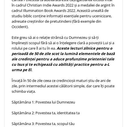
în cadrul Christian Indie Awards 2022 și a medaliei de argint în
Teologie
cadrul Illumination Book Awards 2022. Această unealtă de
A doua venire
studiu biblic conține informații esențiale pentru ucenicizare,
adresate creștinilor de pretutindeni (fără exemple din
Apologetica
Occident).
Dogmatica
Istoria Bisericii
Este greu să ai o relație strânsă cu Dumnezeu și să-ți
împlinești scopul fără să ai o înțelegere clară a poveștii Lui și a
Misiune
rolului pe care îl ai tu în ea.
Aceste lecturi zilnice pentru o
Viata crestina
perioadă de 50 de zile scot la lumină elementele de bază
ale credinței pentru a aduce profunzime prieteniei tale
Contemporaneitate
cu Isus și te echipează cu abilități practice pentru a-L
Devotional
urma pe El.
Diverse
Învață în 50 de zile ceea ce credincioșii maturi știu de ani de
Lupta Spirituala
zile, prin intermediul acestei călătorii simple, dar care îți poate
Schimbarea caracterului
schimba viața.
Slujire
Săptămâna 1: Povestea lui Dumnezeu
Suferinta
Viata din belsug
Săptămâna 2: Povestea ta, identitatea ta
Viata de zi cu zi
Săptămâna 3: Povestea ta, scopul tău