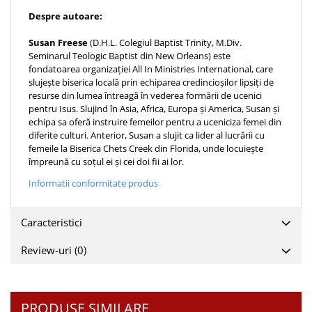
Despre autoare:
Susan Freese
(D.H.L. Colegiul Baptist Trinity, M.Div.
Seminarul Teologic Baptist din New Orleans) este
fondatoarea organizației All In Ministries International, care
slujește biserica locală prin echiparea credincioșilor lipsiți de
resurse din lumea întreagă în vederea formării de ucenici
pentru Isus. Slujind în Asia, Africa, Europa și America, Susan și
echipa sa oferă instruire femeilor pentru a uceniciza femei din
diferite culturi. Anterior, Susan a slujit ca lider al lucrării cu
femeile la Biserica Chets Creek din Florida, unde locuiește
împreună cu soțul ei și cei doi fii ai lor.
Informatii conformitate produs
Caracteristici
Review-uri
(0)
PRODUSE SIMILARE