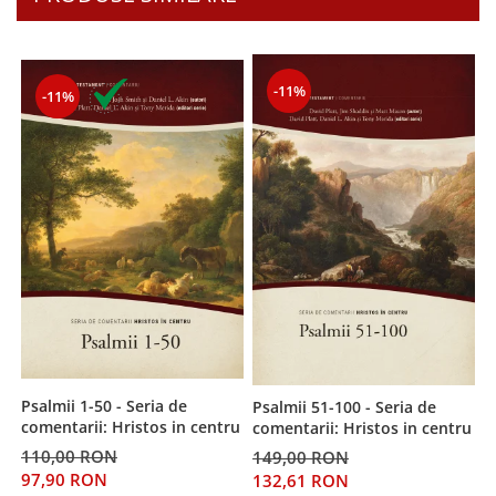
-11%
-11%
Psalmii 1-50 - Seria de
Psalmii 51-100 - Seria de
V
comentarii: Hristos in centru
comentarii: Hristos in centru
d
110,00 RON
149,00 RON
2
97,90 RON
132,61 RON
2