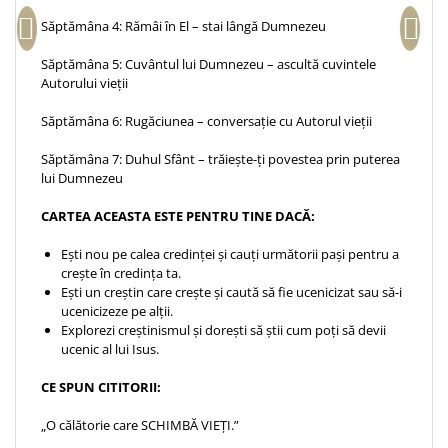
Despre afaceri
Săptămâna 4: Rămâi în El – stai lângă Dumnezeu
Dezvoltare personala
Leadership
Săptămâna 5: Cuvântul lui Dumnezeu – ascultă cuvintele
Autorului vieții
Mediu
Sanatate / nutritie
Săptămâna 6: Rugăciunea – conversație cu Autorul vieții
Săptămâna 7: Duhul Sfânt – trăiește-ți povestea prin puterea
lui Dumnezeu
CARTEA ACEASTA ESTE PENTRU TINE DACĂ:
Ești nou pe calea credinței și cauți următorii pași pentru a
crește în credința ta.
Ești un creștin care crește și caută să fie ucenicizat sau să-i
ucenicizeze pe alții.
Explorezi creștinismul și dorești să știi cum poți să devii
ucenic al lui Isus.
CE SPUN CITITORII:
„O călătorie care SCHIMBĂ VIEȚI.”