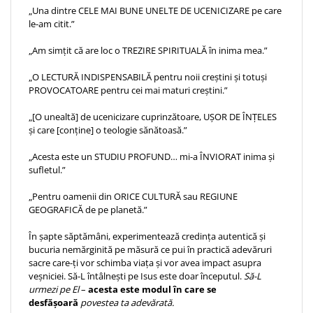
„Una dintre CELE MAI BUNE UNELTE DE UCENICIZARE pe care
le-am citit.”
„Am simțit că are loc o TREZIRE SPIRITUALĂ în inima mea.”
„O LECTURĂ INDISPENSABILĂ pentru noii creștini și totuși
PROVOCATOARE pentru cei mai maturi creștini.”
„[O unealtă] de ucenicizare cuprinzătoare, UȘOR DE ÎNȚELES
și care [conține] o teologie sănătoasă.”
„Acesta este un STUDIU PROFUND… mi-a ÎNVIORAT inima și
sufletul.”
„Pentru oamenii din ORICE CULTURĂ sau REGIUNE
GEOGRAFICĂ de pe planetă.”
În șapte săptămâni, experimentează credința autentică și
bucuria nemărginită pe măsură ce pui în practică adevăruri
sacre care-ți vor schimba viața și vor avea impact asupra
veșniciei. Să-L întâlnești pe Isus este doar începutul.
Să-L
urmezi pe El
–
acesta este modul în care se
desfășoară
povestea ta adevărată.