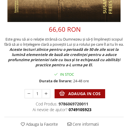
Discipline spirituale
Pix plastic
Tablouri
Rugaciune
Jocuri
Sibiu
Eseuri
Jurnale
Alte suveniruri
Familie
Carti postale
66,60 RON
Jurnal de Rugaciune
Barbati
Jurnal
Limba Engleza
Este greu să ai o relație strânsă cu Dumnezeu și să-ți împlinești scopul
Cresterea copiilor
Magneti
Limba Română
fără să ai o înțelegere clară a poveștii Lui și a rolului pe care îl ai tu în ea.
Femei
Suport pahar
Aceste lecturi zilnice pentru o perioadă de 50 de zile scot la
Magneti
lumină elementele de bază ale credinței pentru a aduce
Relatii
Tablouri
Foarte puternici
profunzime prieteniei tale cu Isus și te echipează cu abilități
Sexualitate
Sinaia
practice pentru a-L urma pe El.
Ornament
Tineri
Magneti
Pentru birou
IN STOC
Viata de familie
Suport pahar
Durata de livrare:
24-48 ore
Pentru copii
Harfe / Partituri
Timisoara
Obiecte decorative
ADAUGA IN COS
Instrumente pastorale
Alte suveniruri
Oglinda
Cod Produs:
9786069720011
Consiliere
Carti postale
Pix+Semn de carte
Ai nevoie de ajutor?
0749105923
Despre biserica
Jurnale
Portofel
Predici/ Schite de predici
Magneti
Produse din lemn
Adauga la Favorite
Cere informatii
Resurse studiu biblic
Suport pahar