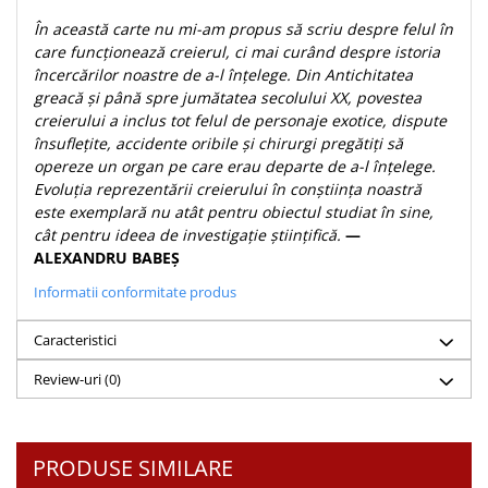
Despre afaceri
În această carte nu mi-am propus să scriu despre felul în
Dezvoltare personala
care funcționează creierul, ci mai curând despre istoria
Leadership
încercărilor noastre de a-l înțelege. Din Antichitatea
Mediu
greacă și până spre jumătatea secolului XX, povestea
Sanatate / nutritie
creierului a inclus tot felul de personaje exotice, dispute
însuflețite, accidente oribile și chirurgi pregătiți să
opereze un organ pe care erau departe de a-l înțelege.
Evoluția reprezentării creierului în conștiința noastră
este exemplară nu atât pentru obiectul studiat în sine,
cât pentru ideea de investigație științifică.
—
ALEXANDRU BABEȘ
Informatii conformitate produs
Caracteristici
Review-uri
(0)
PRODUSE SIMILARE