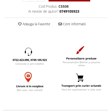
Accesorii birou
Instrumente teologice
Tablouri
Cod Produs:
C5508
Rame foto
Ai nevoie de ajutor?
0749105923
Transilvania
Alte studii
Tablouri din lemn
Atlase
Carti postale
Pungi cadou cu versete
Adauga la Favorite
Cere informatii
Comentarii
Magneti
Puzzle
Dictionare
Enciclopedii
Sacoșă
Literatura
Semne de carte
Biografii
Set cadou
Personalizare produse
Eseuri
0722.423.090, 0749.105.923
Statuete
Personalizăm Bibliile și pixurile
Comanda si prin telefon
Marturii
alese
Sticle apa
Romane
Suport pentru pahar
Meditatii
Tablouri
Transport prin curier oriunde
Pedagogie
Livram si in easybox
Fara km suplimentari si alte taxe
Mai usor, mai comod!
Tablouri canvas
Poezii
Termos
Reviste
Sanatate