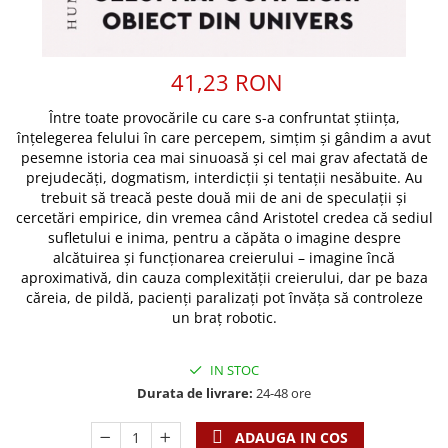
Discipline spirituale
Pix plastic
Tablouri
Rugaciune
Jocuri
Sibiu
Eseuri
Jurnale
Alte suveniruri
41,23 RON
Familie
Carti postale
Jurnal de Rugaciune
Între toate provocările cu care s-a confruntat știința,
Barbati
Jurnal
Limba Engleza
înțelegerea felului în care percepem, simțim și gândim a avut
Cresterea copiilor
Magneti
Limba Română
pesemne istoria cea mai sinuoasă și cel mai grav afectată de
Femei
Suport pahar
Magneti
prejudecăți, dogmatism, interdicții și tentații nesăbuite. Au
trebuit să treacă peste două mii de ani de speculații și
Relatii
Tablouri
Foarte puternici
cercetări empirice, din vremea când Aristotel credea că sediul
Sexualitate
Sinaia
Ornament
sufletului e inima, pentru a căpăta o imagine despre
Tineri
Magneti
alcătuirea și funcționarea creierului – imagine încă
Pentru birou
Viata de familie
aproximativă, din cauza complexității creierului, dar pe baza
Suport pahar
Pentru copii
căreia, de pildă, pacienți paralizați pot învăța să controleze
Harfe / Partituri
Timisoara
Obiecte decorative
un braț robotic.
Instrumente pastorale
Alte suveniruri
Oglinda
Consiliere
Carti postale
IN STOC
Pix+Semn de carte
Despre biserica
Jurnale
Durata de livrare:
24-48 ore
Portofel
Predici/ Schite de predici
Magneti
Produse din lemn
ADAUGA IN COS
Resurse studiu biblic
Suport pahar