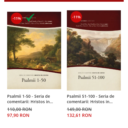
-11%
-11%
Psalmii 1-50 - Seria de
Psalmii 51-100 - Seria de
comentarii: Hristos in
comentarii: Hristos in
centru
centru
110,00 RON
149,00 RON
97,90 RON
132,61 RON