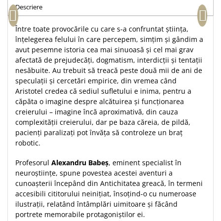
Descriere
Teologie
A doua venire
Între toate provocările cu care s-a confruntat știința,
înțelegerea felului în care percepem, simțim și gândim a
Apologetica
avut pesemne istoria cea mai sinuoasă și cel mai grav
Dogmatica
afectată de prejudecăți, dogmatism, interdicții și tentații
Istoria Bisericii
nesăbuite. Au trebuit să treacă peste două mii de ani de
Misiune
speculații și cercetări empirice, din vremea când
Viata crestina
Aristotel credea că sediul sufletului e inima, pentru a
căpăta o imagine despre alcătuirea și funcționarea
Contemporaneitate
creierului – imagine încă aproximativă, din cauza
Devotional
complexității creierului, dar pe baza căreia, de pildă,
Diverse
pacienți paralizați pot învăța să controleze un braț
robotic.
Lupta Spirituala
Schimbarea caracterului
Profesorul
Alexandru Babeș
, eminent specialist în
Slujire
neuroștiințe, spune povestea acestei aventuri a
Suferinta
cunoașterii începând din Antichitatea greacă, în termeni
accesibili cititorului neinițiat, însoțind-o cu numeroase
Viata din belsug
ilustrații, relatând întâmplări uimitoare și făcând
Viata de zi cu zi
portrete memorabile protagoniștilor ei.