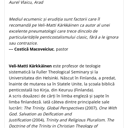
Despre afaceri
Aurel Vlaicu, Arad
Dezvoltare personala
Leadership
Mediul ecumenic și erudiția sunt factorii care îl
Mediu
recomandă pe Veli-Matti Kärkkäinen ca autor al unei
excelente pneumatologii care trece dincolo de
Sanatate / nutritie
particularitățile penticostalismului clasic, fără a le ignora
sau contrazice.
--- Costică Macoveiciuc
, pastor
Veli-Matti Kärkkäinen
este profesor de teologie
sistematică la Fuller Theological Seminary și la
Universitatea din Helsinki. Născut în Finlanda, a predat,
înainte de mutarea sa în Statele Unite, la școala biblică
penticostală Iso Kirja, din Keuruu (Finlanda).
A scris douăzeci de cărți în limba engleză și șapte în
limba finlandeză. Iată câteva dintre principalele sale
lucrări:
The Trinity. Global Perspectives
(2007),
One With
God. Salvation as Deification and
Justification
(2004),
Trinity and Religious Pluralism. The
Doctrine of the Trinity in Christian Theology of