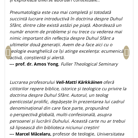
Teologie
Pneumatologia este cea mai completă și totodată
A doua venire
succintă lucrare introductivă în doctrina despre Duhul
Apologetica
Sfânt, dintre câte există astăzi pe piață. Abordează un
număr enorm de probleme și nu trece cu vederea mai
Dogmatica
nimic important din reflecția despre Duhul Sfânt a
Istoria Bisericii
ultimelor două generații. Avem de-a face aici cu o
Misiune
teologie evanghelică ce își atinge excelența: ecumenică,
Viata crestina
activă, conștientă și alertă.
--- prof. dr. Amos Yong
,
Fuller Theological Seminary
Contemporaneitate
Devotional
Lucrarea profesorului
Veli-Matti Kärkkäinen
oferă
Diverse
cititorilor repere biblice, istorice și teologice cu privire la
Lupta Spirituala
doctrina despre Duhul Sfânt. Autorul, un teolog
Schimbarea caracterului
penticostal prolific, depășește în prezentarea lui cadrul
Slujire
denominațional din care face parte, propunând
Suferinta
o perspectivă globală, multi-confesională, asupra
persoanei și lucrării Duhului. Această carte nu ar trebui
Viata din belsug
să lipsească din biblioteca niciunui creștin!
Viata de zi cu zi
--- Marcel Măcelaru,
profesor de teologie,
Universitatea