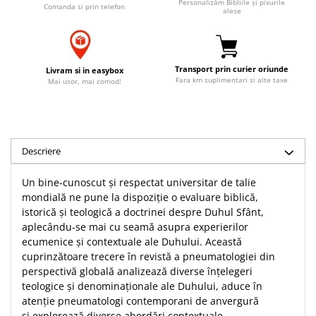
Personalizăm Bibliile și pixurile
Comanda si prin telefon
Accesorii birou
alese
Instrumente teologice
Tablouri
Rame foto
Transilvania
Alte studii
Tablouri din lemn
Atlase
Carti postale
Pungi cadou cu versete
Transport prin curier oriunde
Livram si in easybox
Comentarii
Magneti
Fara km suplimentari si alte taxe
Mai usor, mai comod!
Puzzle
Dictionare
Enciclopedii
Sacoșă
Literatura
Semne de carte
Biografii
Descriere
Set cadou
Eseuri
Statuete
Un bine-cunoscut și respectat universitar de talie
Marturii
mondială ne pune la dispoziție o evaluare biblică,
Sticle apa
Romane
istorică și teologică a doctrinei despre Duhul Sfânt,
Suport pentru pahar
Meditatii
aplecându-se mai cu seamă asupra experierilor
ecumenice și contextuale ale Duhului. Această
Tablouri
Pedagogie
cuprinzătoare trecere în revistă a pneumatologiei din
Tablouri canvas
Poezii
perspectivă globală analizează diverse înțelegeri
Termos
teologice și denominaționale ale Duhului, aduce în
Reviste
atenție pneumatologi contemporani de anvergură
Sanatate
și explorează diverse abordări contextuale..