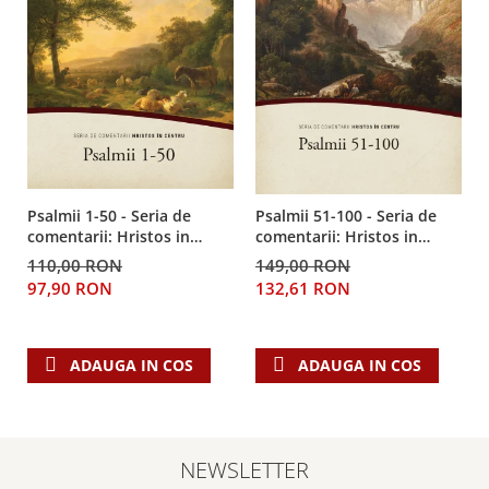
Psalmii 1-50 - Seria de
Psalmii 51-100 - Seria de
comentarii: Hristos in
comentarii: Hristos in
centru
centru
110,00 RON
149,00 RON
97,90 RON
132,61 RON
ADAUGA IN COS
ADAUGA IN COS
NEWSLETTER