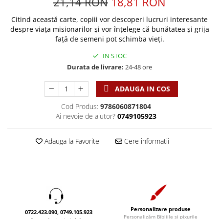
21,14 RON
18,81 RON
Discipline spirituale
Pix plastic
Tablouri
Viata crestina
Rugaciune
Jocuri
Sibiu
Citind această carte, copiii vor descoperi lucruri interesante
Eseuri
despre viaţa misionarilor şi vor înţelege că bunătatea şi grija
Jurnale
Alte suveniruri
faţă de semeni pot schimba vieţi.
Familie
Carti postale
Jurnal de Rugaciune
IN STOC
Barbati
Jurnal
Limba Engleza
Durata de livrare:
24-48 ore
Cresterea copiilor
Magneti
Limba Română
Femei
Suport pahar
Magneti
ADAUGA IN COS
Relatii
Tablouri
Foarte puternici
Cod Produs:
9786060871804
Sexualitate
Sinaia
Ornament
Ai nevoie de ajutor?
0749105923
Tineri
Magneti
Pentru birou
Viata de familie
Suport pahar
Pentru copii
Adauga la Favorite
Cere informatii
Harfe / Partituri
Timisoara
Obiecte decorative
Instrumente pastorale
Alte suveniruri
Oglinda
Consiliere
Carti postale
Pix+Semn de carte
Despre biserica
Jurnale
Portofel
Predici/ Schite de predici
Magneti
Personalizare produse
Produse din lemn
0722.423.090, 0749.105.923
Resurse studiu biblic
Suport pahar
Personalizăm Bibliile și pixurile