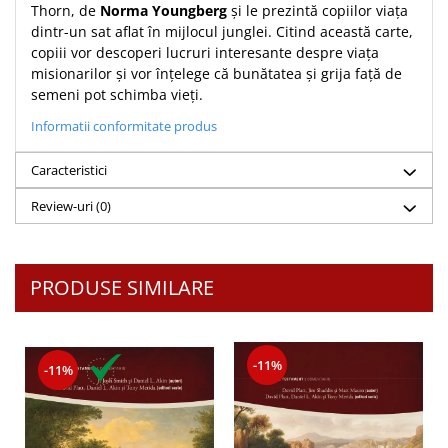
Thorn, de
Norma Youngberg
şi le prezintă copiilor viaţa
Teologie
dintr-un sat aflat în mijlocul junglei. Citind această carte,
copiii vor descoperi lucruri interesante despre viaţa
A doua venire
misionarilor şi vor înţelege că bunătatea şi grija faţă de
Apologetica
semeni pot schimba vieţi.
Dogmatica
Informatii conformitate produs
Istoria Bisericii
Misiune
Caracteristici
Viata crestina
Review-uri
(0)
Contemporaneitate
Devotional
Diverse
PRODUSE SIMILARE
Lupta Spirituala
Schimbarea caracterului
Slujire
-11%
-11%
Suferinta
Viata din belsug
Viata de zi cu zi