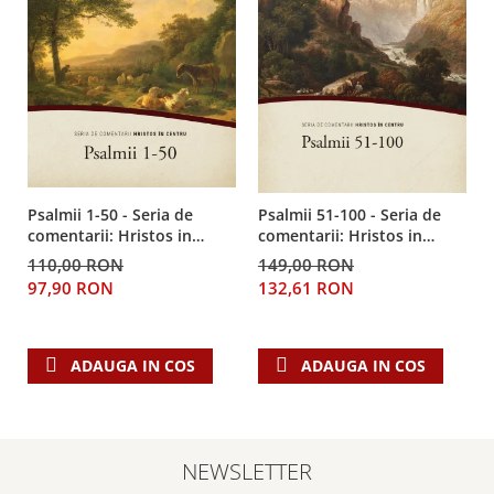
Despre afaceri
Dezvoltare personala
Leadership
Mediu
Sanatate / nutritie
Psalmii 1-50 - Seria de
Psalmii 51-100 - Seria de
comentarii: Hristos in
comentarii: Hristos in
centru
centru
110,00 RON
149,00 RON
97,90 RON
132,61 RON
ADAUGA IN COS
ADAUGA IN COS
NEWSLETTER