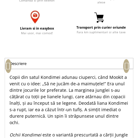
Comanda si prin telefon
alese
Accesorii birou
Instrumente teologice
Tablouri
Rame foto
Transilvania
Alte studii
Tablouri din lemn
Atlase
Carti postale
Transport prin curier oriunde
Livram si in easybox
Pungi cadou cu versete
Comentarii
Magneti
Fara km suplimentari si alte taxe
Mai usor, mai comod!
Puzzle
Dictionare
Enciclopedii
Sacoșă
Literatura
Semne de carte
Descriere
Biografii
Set cadou
Eseuri
Copii din satul Kondimei adunau ciuperci, când Mookit a
Statuete
Marturii
venit cu o idee: „Să ne jucăm de-a maimuţele!” Era unul
Sticle apa
Romane
dintre jocurile lor preferate. La marginea junglei s-au
Suport pentru pahar
căţărat cu toţii pe lianele lungi, care atârnau din copacii
Meditatii
înalţi, şi au început să se legene. Deodată liana Kondimei
Tablouri
Pedagogie
s-a rupt, iar ea a căzut într-un tufiş. A simţit imediat o
Tablouri canvas
durere puternică. Un spin îi străpunsese unul dintre
Poezii
ochi.
Termos
Reviste
Ochii Kondimei
este o variantă prescurtată a cărţii Jungle
Sanatate