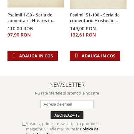
Despre afaceri
Dezvoltare personala
Psalmii 1-50 - Seria de
Psalmii 51-100 - Seria de
Leadership
comentarii: Hristos in
comentarii: Hristos in
Mediu
centru
centru
110,00 RON
149,00 RON
Sanatate / nutritie
97,90 RON
132,61 RON
ADAUGA IN COS
ADAUGA IN COS
NEWSLETTER
Nu rata ofertele si promotiile noastre
Vreau sa primesc newsletter cu promotiile
magazinului. Afla mai multe in
Politica de