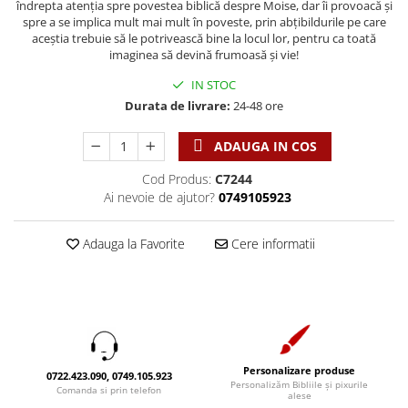
Discipline spirituale
îndrepta atenția spre povestea biblică despre Moise, dar îi provoacă și
Pix plastic
Tablouri
spre a se implica mult mai mult în poveste, prin abțibildurile pe care
Rugaciune
Jocuri
Sibiu
aceștia trebuie să le potrivească bine la locul lor, pentru ca toată
Eseuri
imaginea să devină frumoasă și vie!
Jurnale
Alte suveniruri
Familie
IN STOC
Carti postale
Jurnal de Rugaciune
Durata de livrare:
24-48 ore
Barbati
Jurnal
Limba Engleza
Cresterea copiilor
Magneti
Limba Română
ADAUGA IN COS
Femei
Suport pahar
Magneti
Cod Produs:
C7244
Relatii
Tablouri
Foarte puternici
Ai nevoie de ajutor?
0749105923
Sexualitate
Sinaia
Ornament
Tineri
Magneti
Pentru birou
Adauga la Favorite
Cere informatii
Viata de familie
Suport pahar
Pentru copii
Harfe / Partituri
Timisoara
Obiecte decorative
Instrumente pastorale
Alte suveniruri
Oglinda
Consiliere
Carti postale
Pix+Semn de carte
Despre biserica
Jurnale
Portofel
Personalizare produse
0722.423.090, 0749.105.923
Predici/ Schite de predici
Magneti
Personalizăm Bibliile și pixurile
Comanda si prin telefon
Produse din lemn
alese
Resurse studiu biblic
Suport pahar