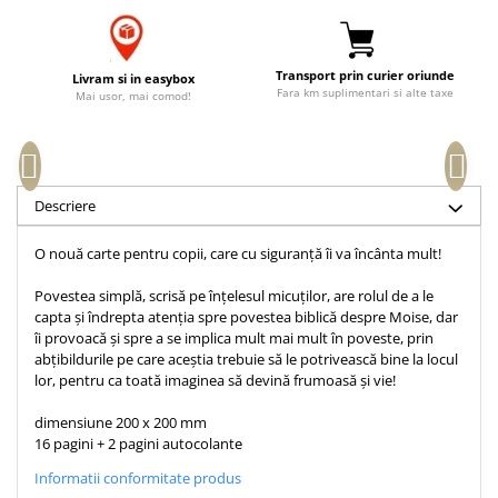
Accesorii birou
Instrumente teologice
Tablouri
Rame foto
Transilvania
Alte studii
Tablouri din lemn
Transport prin curier oriunde
Livram si in easybox
Atlase
Carti postale
Fara km suplimentari si alte taxe
Mai usor, mai comod!
Pungi cadou cu versete
Comentarii
Magneti
Puzzle
Dictionare
Enciclopedii
Sacoșă
Literatura
Descriere
Semne de carte
Biografii
Set cadou
O nouă carte pentru copii, care cu siguranță îi va încânta mult!
Eseuri
Statuete
Marturii
Povestea simplă, scrisă pe înțelesul micuților, are rolul de a le
Sticle apa
capta și îndrepta atenția spre povestea biblică despre Moise, dar
Romane
îi provoacă și spre a se implica mult mai mult în poveste, prin
Suport pentru pahar
Meditatii
abțibildurile pe care aceștia trebuie să le potrivească bine la locul
lor, pentru ca toată imaginea să devină frumoasă și vie!
Tablouri
Pedagogie
Tablouri canvas
Poezii
dimensiune 200 x 200 mm
16 pagini + 2 pagini autocolante
Termos
Reviste
Informatii conformitate produs
Sanatate