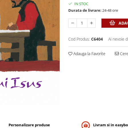
IN STOC
Durata de livrare:
24-48 ore
ADAU
Cod Produs:
C6404
Ai nevoie d
Adauga la Favorite
Cere 
Personalizare produse
Livram si in easyb