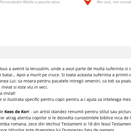
Personalizăm Bibliile și pixurile alese
Mai usor, mai comod
Isus a avenit la Ierusalim, unde a avut parte de multa suferinta si
 si batai… Apoi a murit pe cruce. Si toata aceasta suferinta a primit
iunea Lui: sa moara pentru pacatele intregii omeniri, ca toti sa poa
inviat si este viu in veci.
a inviat!
e si ilustrata specific pentru copii pentru a-i ajuta sa inteleaga me
 de
Kees de Kor
t - un artist olandez renumit pentru stilul sau pictura
lor atrag atentia copiilor si le dezvolta cunostintele biblice inca de 
limba romana, zece din Vechiul Testament si 18 din Noul Testament. 
uror titlurilor este dragostea lui Dumnezeu fata de oameni.