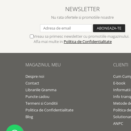
Contemporaneitate
NEWSLETTER
Devotional
Diverse
Nu rata ofertele si promotiile noastre
Lupta Spirituala
Schimbarea caracterului
Vreau sa primesc newsletter cu promotiile magazinului.
Slujire
Afla mai multe in
Politica de Confidentialitate
Suferinta
Viata din belsug
Viata de zi cu zi
MAGAZINUL MEU
CLIENTI
Despre afaceri
Despre noi
Cum Cum
Dezvoltare personala
Contact
E-book
Leadership
Librariile Gramma
Informatii
Mediu
Puncte cadou
Info trans
Sanatate / nutritie
Termeni si Conditii
Metode de
Politica de Confidentialitate
Politica d
Blog
Solutionare
ANPC