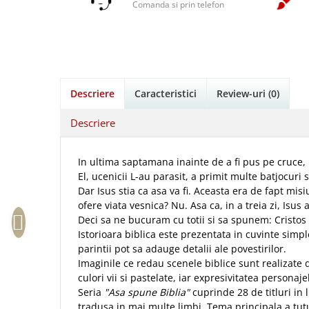
Istorie
Suport Pahar
Copii
Comanda si prin telefon
Pentru predicatori
Mari
Psihologie
Cluj-Napoca
Cutie cu versete
Povesti care spun adevarul
Medii
Filosofie
Iasi
Mici
Display foto
Puiul Istet
Alte studii
Oradea
Noul Testament
Emblema auto
R. C. Sproul
Critica de arta
Alte suveniruri
Pentru adolescenti
Felicitare
cultura generala
Romane
Descriere
Caracteristici
Review-uri
(0)
Carti postale
Pentru femei
Psihologie practica
Husă Biblie
Timothy Keller
Jurnale
Descriere
Stiinta
Instrumente de scris
Vestea buna pentru inimi micute
Magneti
Devotional zilnic
Pix metalic
Suport pahar
Veveritele de la Marea Moarta
In ultima saptamana inainte de a fi pus pe cruce, 
Discipline spirituale
Pix plastic
Tablouri
El, ucenicii L-au parasit, a primit multe batjocuri
Viata crestina
Rugaciune
Jocuri
Dar Isus stia ca asa va fi. Aceasta era de fapt mis
Sibiu
ofere viata vesnica? Nu. Asa ca, in a treia zi, Isus a 
Eseuri
Jurnale
Alte suveniruri
Deci sa ne bucuram cu totii si sa spunem: Cristos 
Familie
Carti postale
Jurnal de Rugaciune
Istorioara biblica este prezentata in cuvinte simpl
Barbati
Jurnal
parintii pot sa adauge detalii ale povestirilor.
Limba Engleza
Imaginile ce redau scenele biblice sunt realizate
Cresterea copiilor
Magneti
Limba Română
culori vii si pastelate, iar expresivitatea personaje
Femei
Suport pahar
Magneti
Seria
"Asa spune Biblia"
cuprinde 28 de titluri in 
Relatii
Tablouri
tradusa in mai multe limbi. Tema principala a tut
Foarte puternici