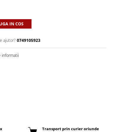
GA IN COS
e ajutor?
0749105923
informatii
ox
Transport prin curier oriunde