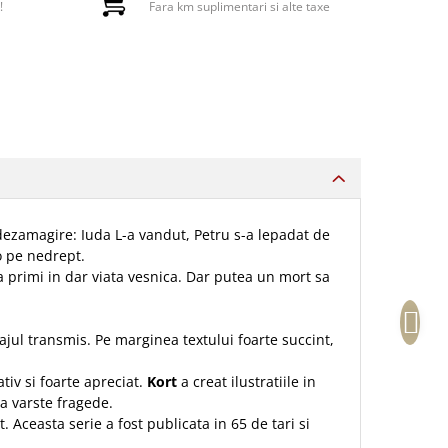
!
Fara km suplimentari si alte taxe
 dezamagire: Iuda L-a vandut, Petru s-a lepadat de
-o pe nedrept.
ta primi in dar viata vesnica. Dar putea un mort sa
sajul transmis. Pe marginea textului foarte succint,
tiv si foarte apreciat.
Kort
a creat ilustratiile in
la varste fragede.
Aceasta serie a fost publicata in 65 de tari si