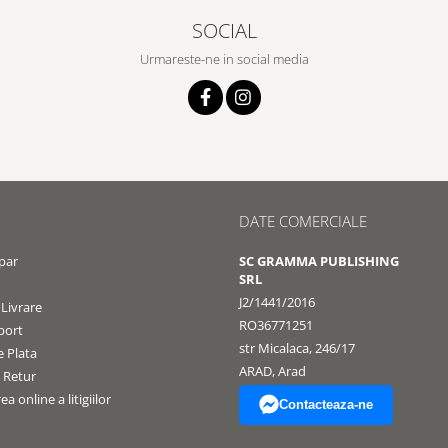
SOCIAL
Urmareste-ne in social media
DATE COMERCIALE
par
SC GRAMMA PUBLISHING
SRL
J2/1441/2016
 Livrare
RO36771251
port
str Micalaca, 246/17
 Plata
ARAD, Arad
e Retur
a online a litigiilor
Contacteaza-ne