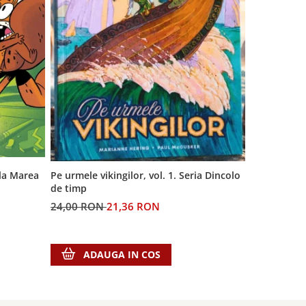
 la Marea
Generatia A
Pe urmele vikingilor, vol. 1. Seria Dincolo
de timp
60,00 RON
24,00 RON
21,36 RON
ADA
ADAUGA IN COS