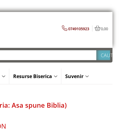
0749105923
0,00
Resurse Biserica
Suvenir
eria: Asa spune Biblia)
ON