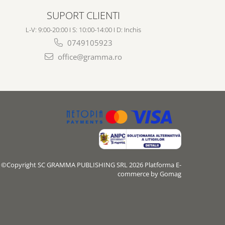
SUPORT CLIENTI
L-V: 9:00-20:00 I S: 10:00-14:00 I D: Inchis
0749105923
office@gramma.ro
©Copyright SC GRAMMA PUBLISHING SRL 2026
Platforma E-
commerce by Gomag