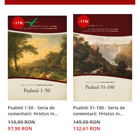
Despre afaceri
Dezvoltare personala
Leadership
-11%
-11%
Mediu
Sanatate / nutritie
Psalmii 1-50 - Seria de
Psalmii 51-100 - Seria de
comentarii: Hristos in
comentarii: Hristos in
centru
centru
110,00 RON
149,00 RON
97,90 RON
132,61 RON