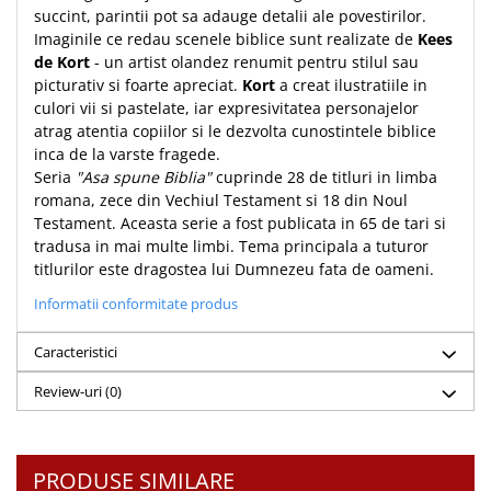
succint, parintii pot sa adauge detalii ale povestirilor.
Teologie
Imaginile ce redau scenele biblice sunt realizate de
Kees
A doua venire
de Kort
- un artist olandez renumit pentru stilul sau
picturativ si foarte apreciat.
Kort
a creat ilustratiile in
Apologetica
culori vii si pastelate, iar expresivitatea personajelor
Dogmatica
atrag atentia copiilor si le dezvolta cunostintele biblice
Istoria Bisericii
inca de la varste fragede.
Misiune
Seria
"Asa spune Biblia"
cuprinde 28 de titluri in limba
romana, zece din Vechiul Testament si 18 din Noul
Viata crestina
Testament. Aceasta serie a fost publicata in 65 de tari si
Contemporaneitate
tradusa in mai multe limbi. Tema principala a tuturor
Devotional
titlurilor este dragostea lui Dumnezeu fata de oameni.
Diverse
Informatii conformitate produs
Lupta Spirituala
Schimbarea caracterului
Caracteristici
Slujire
Review-uri
(0)
Suferinta
Viata din belsug
Viata de zi cu zi
PRODUSE SIMILARE