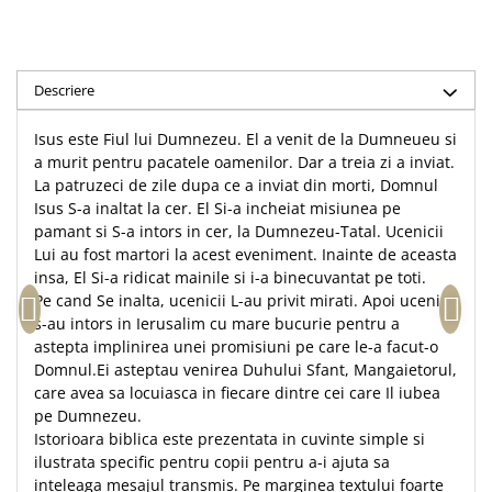
Accesorii birou
Instrumente teologice
Tablouri
Rame foto
Transilvania
Alte studii
Tablouri din lemn
Atlase
Carti postale
Descriere
Pungi cadou cu versete
Comentarii
Magneti
Isus este Fiul lui Dumnezeu. El a venit de la Dumneueu si
Puzzle
Dictionare
a murit pentru pacatele oamenilor. Dar a treia zi a inviat.
Enciclopedii
Sacoșă
La patruzeci de zile dupa ce a inviat din morti, Domnul
Literatura
Semne de carte
Isus S-a inaltat la cer. El Si-a incheiat misiunea pe
pamant si S-a intors in cer, la Dumnezeu-Tatal. Ucenicii
Biografii
Set cadou
Lui au fost martori la acest eveniment. Inainte de aceasta
Eseuri
Statuete
insa, El Si-a ridicat mainile si i-a binecuvantat pe toti.
Marturii
Pe cand Se inalta, ucenicii L-au privit mirati. Apoi ucenicii
Sticle apa
Romane
s-au intors in Ierusalim cu mare bucurie pentru a
Suport pentru pahar
astepta implinirea unei promisiuni pe care le-a facut-o
Meditatii
Domnul.Ei asteptau venirea Duhului Sfant, Mangaietorul,
Tablouri
Pedagogie
care avea sa locuiasca in fiecare dintre cei care Il iubea
Tablouri canvas
pe Dumnezeu.
Poezii
Istorioara biblica este prezentata in cuvinte simple si
Termos
Reviste
ilustrata specific pentru copii pentru a-i ajuta sa
Sanatate
inteleaga mesajul transmis. Pe marginea textului foarte