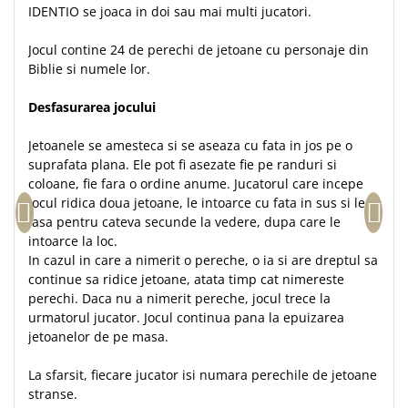
IDENTIO se joaca in doi sau mai multi jucatori.
Accesorii birou
Instrumente teologice
Tablouri
Rame foto
Transilvania
Alte studii
Jocul contine 24 de perechi de jetoane cu personaje din
Tablouri din lemn
Biblie si numele lor.
Atlase
Carti postale
Pungi cadou cu versete
Comentarii
Magneti
Desfasurarea jocului
Puzzle
Dictionare
Enciclopedii
Sacoșă
Jetoanele se amesteca si se aseaza cu fata in jos pe o
suprafata plana. Ele pot fi asezate fie pe randuri si
Literatura
Semne de carte
coloane, fie fara o ordine anume. Jucatorul care incepe
Biografii
Set cadou
jocul ridica doua jetoane, le intoarce cu fata in sus si le
Eseuri
lasa pentru cateva secunde la vedere, dupa care le
Statuete
Marturii
intoarce la loc.
Sticle apa
In cazul in care a nimerit o pereche, o ia si are dreptul sa
Romane
continue sa ridice jetoane, atata timp cat nimereste
Suport pentru pahar
Meditatii
perechi. Daca nu a nimerit pereche, jocul trece la
Tablouri
Pedagogie
urmatorul jucator. Jocul continua pana la epuizarea
jetoanelor de pe masa.
Tablouri canvas
Poezii
Termos
Reviste
La sfarsit, fiecare jucator isi numara perechile de jetoane
stranse.
Sanatate