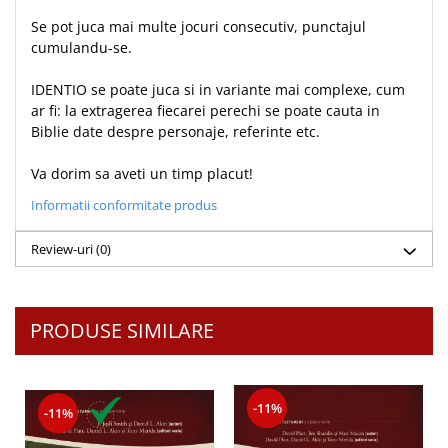
Teologie
Se pot juca mai multe jocuri consecutiv, punctajul
cumulandu-se.
A doua venire
Apologetica
IDENTIO se poate juca si in variante mai complexe, cum
Dogmatica
ar fi: la extragerea fiecarei perechi se poate cauta in
Biblie date despre personaje, referinte etc.
Istoria Bisericii
Misiune
Va dorim sa aveti un timp placut!
Viata crestina
Informatii conformitate produs
Contemporaneitate
Devotional
Review-uri
(0)
Diverse
Lupta Spirituala
Schimbarea caracterului
PRODUSE SIMILARE
Slujire
Suferinta
Viata din belsug
-11%
-11%
Viata de zi cu zi