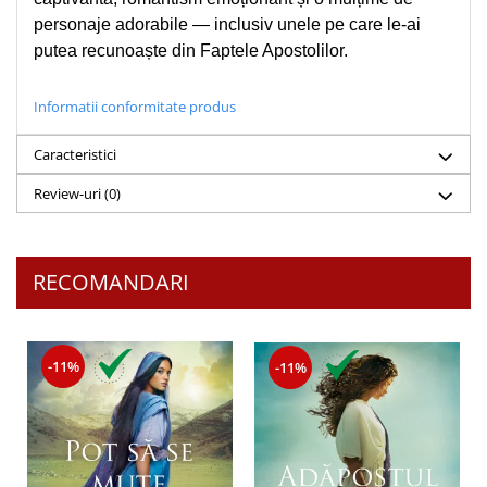
Despre afaceri
personaje adorabile — inclusiv unele pe care le-ai
Dezvoltare personala
putea recunoaște din Faptele Apostolilor.
Leadership
Mediu
Informatii conformitate produs
Sanatate / nutritie
Caracteristici
Review-uri
(0)
RECOMANDARI
-11%
-11%