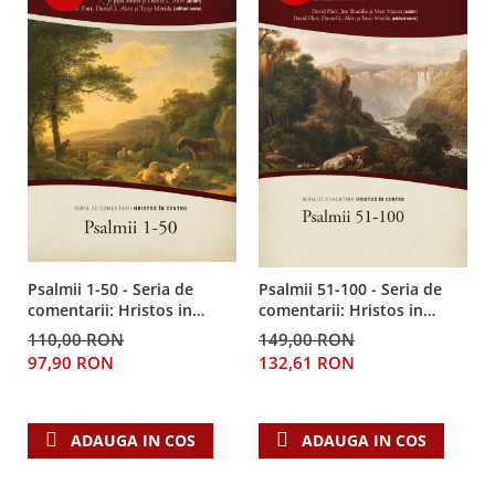
Psalmii 1-50 - Seria de
Psalmii 51-100 - Seria de
comentarii: Hristos in
comentarii: Hristos in
centru
centru
110,00 RON
149,00 RON
97,90 RON
132,61 RON
ADAUGA IN COS
ADAUGA IN COS