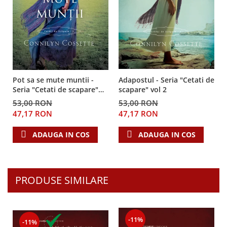
Adapostul - Seria "Cetati de
Pot sa se mute muntii -
scapare" vol 2
Seria "Cetati de scapare"
vol 3
53,00 RON
53,00 RON
47,17 RON
47,17 RON
ADAUGA IN COS
ADAUGA IN COS
PRODUSE SIMILARE
-11%
-11%