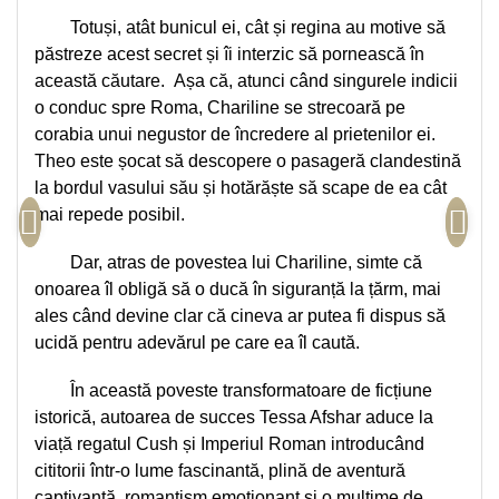
Teologie
Totuși, atât bunicul ei, cât și regina au motive să
păstreze acest secret și îi interzic să pornească în
A doua venire
această căutare. Așa că, atunci când singurele indicii
Apologetica
o conduc spre Roma, Chariline se strecoară pe
Dogmatica
corabia unui negustor de încredere al prietenilor ei.
Istoria Bisericii
Theo este șocat să descopere o pasageră clandestină
Misiune
la bordul vasului său și hotărăște să scape de ea cât
Viata crestina
mai repede posibil.
Contemporaneitate
Dar, atras de povestea lui Chariline, simte că
Devotional
onoarea îl obligă să o ducă în siguranță la țărm, mai
Diverse
ales când devine clar că cineva ar putea fi dispus să
Lupta Spirituala
ucidă pentru adevărul pe care ea îl caută.
Schimbarea caracterului
Slujire
În această poveste transformatoare de ficțiune
Suferinta
istorică, autoarea de succes Tessa Afshar aduce la
Viata din belsug
viață regatul Cush și Imperiul Roman introducând
Viata de zi cu zi
cititorii într-o lume fascinantă, plină de aventură
captivantă, romantism emoționant și o mulțime de