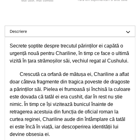
Mai usor, mai comod!
Accesorii birou
Instrumente teologice
Tablouri
Rame foto
Transilvania
Alte studii
Tablouri din lemn
Atlase
Carti postale
Pungi cadou cu versete
Descriere
Comentarii
Magneti
Puzzle
Dictionare
Secrete șoptite despre trecutul părinților ei capătă o
Enciclopedii
Sacoșă
urgență nouă pentru Chariline, în timp ce face o ultimă
Literatura
Semne de carte
vizită în țara strămoșilor săi, vechiul regat al Cushului.
Biografii
Set cadou
Eseuri
Crescută ca orfană de mătușa ei, Chariline a aflat
Statuete
doar câteva fragmente din tragica poveste de dragoste
Marturii
Sticle apa
a părinților săi. Pielea ei frumoasă și închisă la culoare
Romane
este dovada că tatăl ei era cushit, dar în rest nu știe
Suport pentru pahar
Meditatii
nimic. În timp ce își vizitează bunicul înainte de
Tablouri
Pedagogie
retragerea acestuia din funcția de oficial roman la
Tablouri canvas
Poezii
curtea reginei, Chariline aude din întâmplare că tatăl
Termos
ei este încă în viață, iar descoperirea identității lui
Reviste
devine obsesia ei.
Sanatate