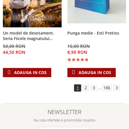
Punga medie - Esti Pretios
Un model de devotament.
Seria Fiicele magnatului
forestier 3
10,00 RON
50,00 RON
8,90 RON
44,50 RON
ADAUGA IN COS
ADAUGA IN COS
1
2
3
186
...
NEWSLETTER
Nu rata ofertele si promotiile noastre