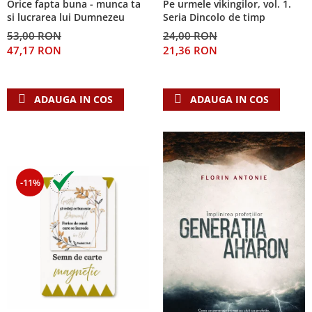
Orice fapta buna - munca ta
Pe urmele vikingilor, vol. 1.
Despre afaceri
si lucrarea lui Dumnezeu
Seria Dincolo de timp
Dezvoltare personala
53,00 RON
24,00 RON
Leadership
47,17 RON
21,36 RON
Mediu
Sanatate / nutritie
ADAUGA IN COS
ADAUGA IN COS
-11%