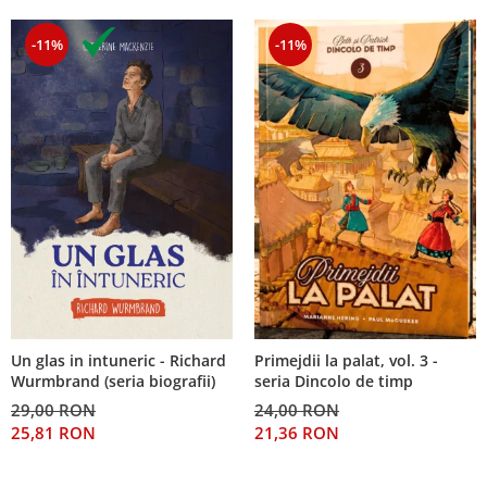
-11%
-11%
Un glas in intuneric - Richard
Primejdii la palat, vol. 3 -
Wurmbrand (seria biografii)
seria Dincolo de timp
29,00 RON
24,00 RON
25,81 RON
21,36 RON