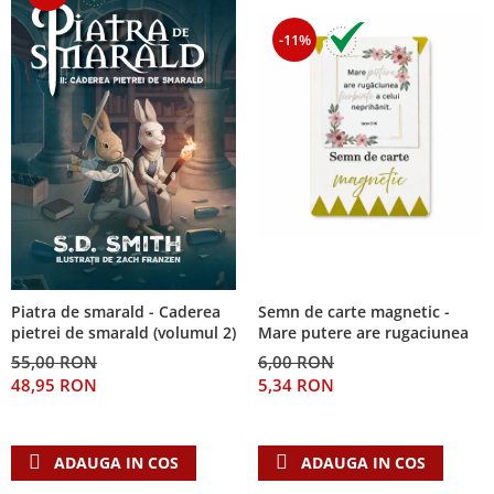
-11%
Piatra de smarald - Caderea
Semn de carte magnetic -
pietrei de smarald (volumul 2)
Mare putere are rugaciunea
55,00 RON
6,00 RON
48,95 RON
5,34 RON
ADAUGA IN COS
ADAUGA IN COS