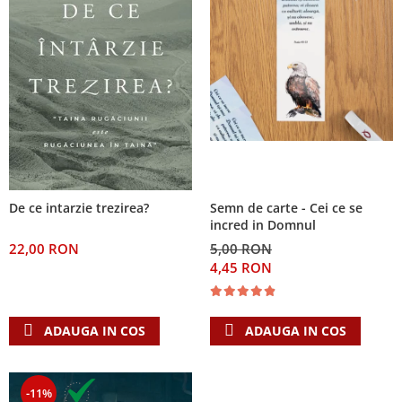
De ce intarzie trezirea?
Semn de carte - Cei ce se
incred in Domnul
22,00 RON
5,00 RON
4,45 RON
ADAUGA IN COS
ADAUGA IN COS
-11%