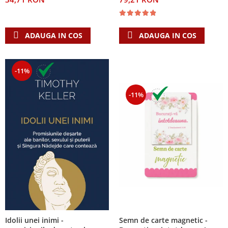
ADAUGA IN COS
ADAUGA IN COS
-11%
-11%
Semn de carte magnetic -
Idolii unei inimi -