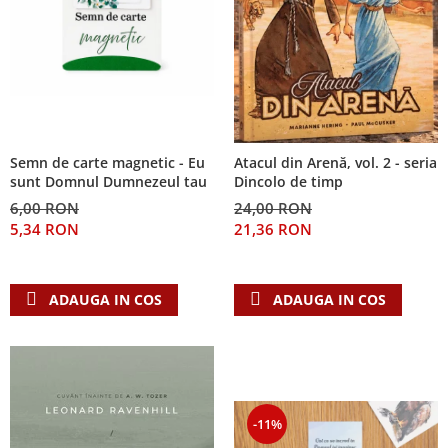
Semn de carte magnetic - Eu
Atacul din Arenă, vol. 2 - seria
sunt Domnul Dumnezeul tau
Dincolo de timp
6,00 RON
24,00 RON
5,34 RON
21,36 RON
ADAUGA IN COS
ADAUGA IN COS
-11%