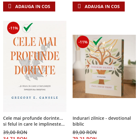
ADAUGA IN COS
ADAUGA IN COS
-11%
-11%
Cele mai profunde dorinte...
Indurari zilnice - devotional
si felul in care le implineste
biblic
invatatura crestina
39,00 RON
89,00 RON
34,71 RON
79,21 RON