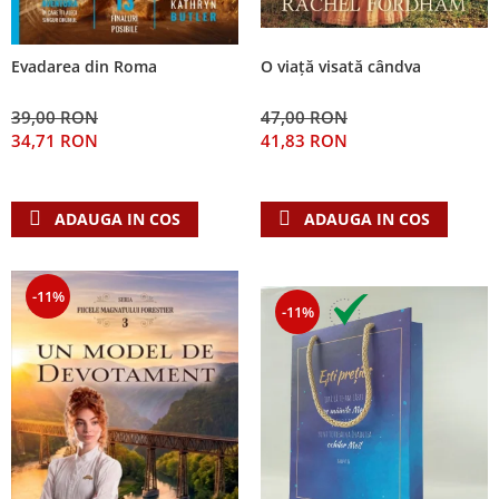
Evadarea din Roma
O viață visată cândva
39,00 RON
47,00 RON
34,71 RON
41,83 RON
ADAUGA IN COS
ADAUGA IN COS
-11%
-11%