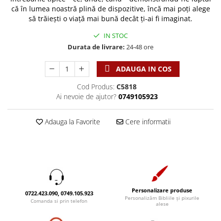
Discipline spirituale
Pix plastic
Tablouri
că în lumea noastră plină de dispozitive, încă mai poți alege
Viata crestina
Rugaciune
Jocuri
Sibiu
să trăiești o viață mai bună decât ți-ai fi imaginat.
Eseuri
Jurnale
Alte suveniruri
IN STOC
Familie
Carti postale
Durata de livrare:
24-48 ore
Jurnal de Rugaciune
Barbati
Jurnal
Limba Engleza
ADAUGA IN COS
Cresterea copiilor
Magneti
Limba Română
Femei
Suport pahar
Magneti
Cod Produs:
C5818
Ai nevoie de ajutor?
0749105923
Relatii
Tablouri
Foarte puternici
Sexualitate
Sinaia
Ornament
Adauga la Favorite
Cere informatii
Tineri
Magneti
Pentru birou
Viata de familie
Suport pahar
Pentru copii
Harfe / Partituri
Timisoara
Obiecte decorative
Instrumente pastorale
Alte suveniruri
Oglinda
Consiliere
Carti postale
Pix+Semn de carte
Personalizare produse
Despre biserica
Jurnale
0722.423.090, 0749.105.923
Portofel
Personalizăm Bibliile și pixurile
Comanda si prin telefon
alese
Predici/ Schite de predici
Magneti
Produse din lemn
Resurse studiu biblic
Suport pahar