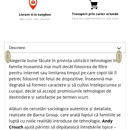
Accesorii birou
Instrumente teologice
Tablouri
Rame foto
Transilvania
Transport prin curier oriunde
Alte studii
Livram si in easybox
Fara km suplimentari si alte taxe
Mai usor, mai comod!
Tablouri din lemn
Atlase
Carti postale
Pungi cadou cu versete
Comentarii
Magneti
Puzzle
Dictionare
Enciclopedii
Sacoșă
Descriere
Literatura
Semne de carte
Alegerile bune făcute în privința utilizării tehnologiei în
Biografii
Set cadou
familie înseamnă mai mult decât folosirea de filtre
Eseuri
Statuete
pentru internet sau limitarea timpul pe care copiii tăi îl
Marturii
petrec folosind tot felul de dispozitive. Înseamnă mai
Sticle apa
Romane
degrabă să formezi caractere și să cultivi înțelepciunea și
Suport pentru pahar
curajul, decât să accepți promisiunile tehnologiei de
Meditatii
destindere și satisfacție pe termen scurt.
Tablouri
Pedagogie
Tablouri canvas
Alături de cercetări sociologice autentice și detaliate,
Poezii
realizate de Barna Group, care arată faptul că familiile se
Termos
Reviste
luptă cu noile realități introduse de tehnologie,
Andy
Crouch
ajută părinții să depășească întrebările tipice –
Sanatate