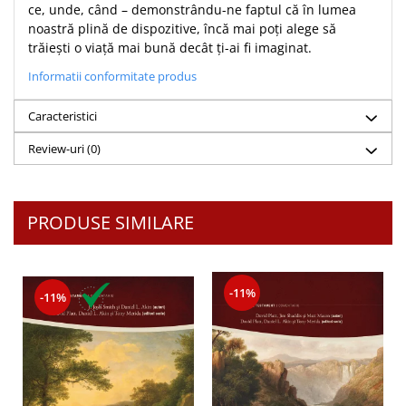
ce, unde, când – demonstrându-ne faptul că în lumea
Teologie
noastră plină de dispozitive, încă mai poți alege să
trăiești o viață mai bună decât ți-ai fi imaginat.
A doua venire
Apologetica
Informatii conformitate produs
Dogmatica
Caracteristici
Istoria Bisericii
Misiune
Review-uri
(0)
Viata crestina
Contemporaneitate
Devotional
PRODUSE SIMILARE
Diverse
Lupta Spirituala
Schimbarea caracterului
-11%
-11%
Slujire
Suferinta
Viata din belsug
Viata de zi cu zi