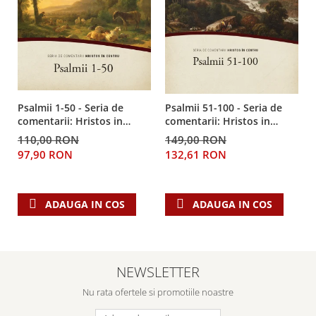
Despre afaceri
Dezvoltare personala
Leadership
Mediu
Sanatate / nutritie
Psalmii 1-50 - Seria de
Psalmii 51-100 - Seria de
comentarii: Hristos in
comentarii: Hristos in
centru
centru
110,00 RON
149,00 RON
97,90 RON
132,61 RON
ADAUGA IN COS
ADAUGA IN COS
NEWSLETTER
Nu rata ofertele si promotiile noastre