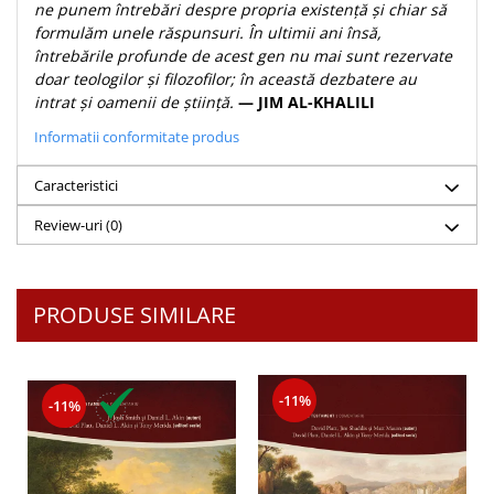
Despre afaceri
ne punem întrebări despre propria existență și chiar să
formulăm unele răspunsuri. În ultimii ani însă,
Dezvoltare personala
întrebările profunde de acest gen nu mai sunt rezervate
Leadership
doar teologilor și filozofilor; în această dezbatere au
Mediu
intrat și oamenii de știință.
— JIM AL-KHALILI
Sanatate / nutritie
Informatii conformitate produs
Caracteristici
Review-uri
(0)
PRODUSE SIMILARE
-11%
-11%