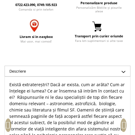
Personalizare produse
Accesorii birou
0722.423.090, 0749.105.923
Instrumente teologice
Tablouri
Personalizăm Bibliile și pixurile
Comanda si prin telefon
alese
Rame foto
Transilvania
Alte studii
Tablouri din lemn
Atlase
Carti postale
Pungi cadou cu versete
Comentarii
Magneti
Transport prin curier oriunde
Livram si in easybox
Puzzle
Dictionare
Fara km suplimentari si alte taxe
Mai usor, mai comod!
Enciclopedii
Sacoșă
Literatura
Semne de carte
Biografii
Set cadou
Descriere
Eseuri
Statuete
Marturii
Există extratereștri? Dacă ar exista, cum ar arăta? Cum ar
Sticle apa
Romane
înțelege ei lumea? Ce ar însemna să intrăm în contact cu
Suport pentru pahar
Meditatii
ei? Răspunsurile ni le dau specialiștii de top din fiecare
Tablouri
domeniu relevant – astronomie, astrofizică, biologie,
Pedagogie
chimie sau literatura și filmul SF. Oamenii de știință care
Tablouri canvas
Poezii
semnează paginile de față acoperă astfel fiecare aspect
Termos
al acestui subiect, de la posibilul mod de gândire al
Reviste
formelor de viață inteligente din afara sistemului nostru
Sanatate