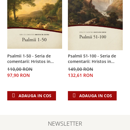
Psalmii 1-50 - Seria de
Psalmii 51-100 - Seria de
comentarii: Hristos in
comentarii: Hristos in
centru
centru
110,00 RON
149,00 RON
97,90 RON
132,61 RON
ADAUGA IN COS
ADAUGA IN COS
NEWSLETTER