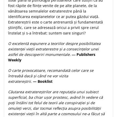
solar până la psihologia persoanelor care susțin că au
fost răpite de ființe venite de pe alte planete, de la
Teologie
vânătoarea semnalelor extraterestre până la
A doua venire
identificarea exoplanetelor ce ar putea găzdui viață.
Apologetica
Extratereștrii este o carte antrenantă și fundamentată
științific, care se adresează oricui a privit spre cerul
Dogmatica
înstelat și s-a întrebat: suntem oare singuri?
Istoria Bisericii
Misiune
O excelentă expunere a teoriilor despre posibilitatea
Viata crestina
existenței vieții extraterestre și a consecințelor unei
astfel de descoperiri monumentale.
― Publishers
Contemporaneitate
Weekly
Devotional
Diverse
O carte provocatoare, recomandată celor care se
întreabă dacă și când ne vor vizita
Lupta Spirituala
extratereștrii.
— Booklist
Schimbarea caracterului
Slujire
Căutarea extratereștrilor are reputația unui subiect
Suferinta
superficial, ba chiar ușor prostesc, având în vedere că
poți întâlni tot felul de teorii ale conspirației și de
Viata din belsug
omuleți verzi, dar tocmai reflecția asupra posibilității
Viata de zi cu zi
existenței vieții în altă parte a cosmosului ne-a făcut să