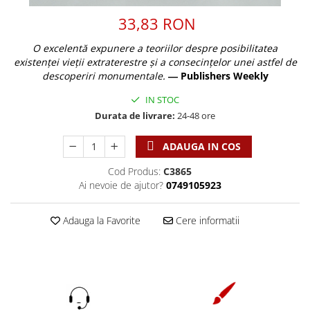
Discipline spirituale
Pix plastic
Tablouri
Viata crestina
33,83 RON
Rugaciune
Jocuri
Sibiu
Eseuri
Jurnale
Alte suveniruri
O excelentă expunere a teoriilor despre posibilitatea
Familie
existenței vieții extraterestre și a consecințelor unei astfel de
Carti postale
Jurnal de Rugaciune
descoperiri monumentale.
― Publishers Weekly
Barbati
Jurnal
Limba Engleza
IN STOC
Cresterea copiilor
Magneti
Limba Română
Durata de livrare:
24-48 ore
Femei
Suport pahar
Magneti
Relatii
Tablouri
Foarte puternici
ADAUGA IN COS
Sexualitate
Sinaia
Ornament
Cod Produs:
C3865
Tineri
Magneti
Pentru birou
Ai nevoie de ajutor?
0749105923
Viata de familie
Suport pahar
Pentru copii
Harfe / Partituri
Timisoara
Obiecte decorative
Adauga la Favorite
Cere informatii
Instrumente pastorale
Alte suveniruri
Oglinda
Consiliere
Carti postale
Pix+Semn de carte
Despre biserica
Jurnale
Portofel
Predici/ Schite de predici
Magneti
Produse din lemn
Resurse studiu biblic
Suport pahar