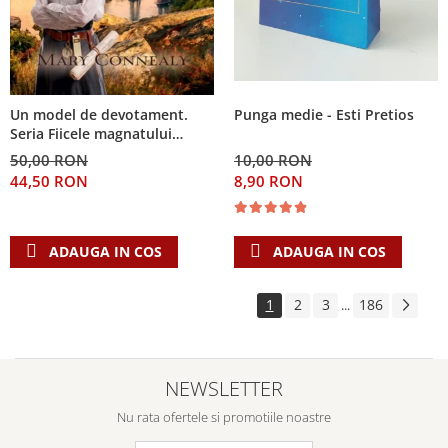
Punga medie - Esti Pretios
Un model de devotament.
Seria Fiicele magnatului
forestier 3
10,00 RON
50,00 RON
8,90 RON
44,50 RON
ADAUGA IN COS
ADAUGA IN COS
1
2
3
186
...
NEWSLETTER
Nu rata ofertele si promotiile noastre