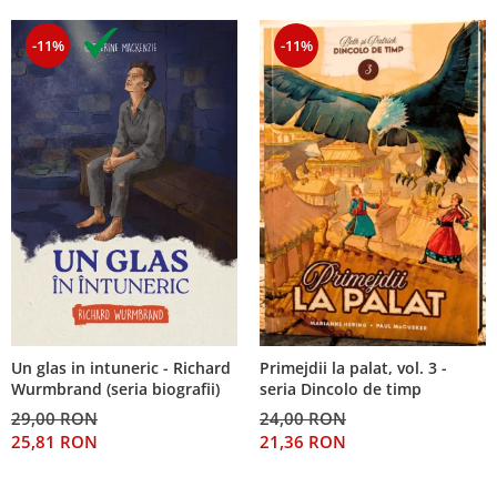
-11%
-11%
Un glas in intuneric - Richard
Primejdii la palat, vol. 3 -
Wurmbrand (seria biografii)
seria Dincolo de timp
29,00 RON
24,00 RON
25,81 RON
21,36 RON