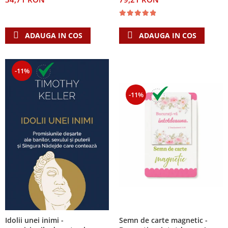
ADAUGA IN COS
ADAUGA IN COS
-11%
-11%
Semn de carte magnetic -
Idolii unei inimi -