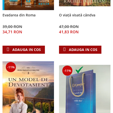
Evadarea din Roma
O viață visată cândva
39,00 RON
47,00 RON
34,71 RON
41,83 RON
ADAUGA IN COS
ADAUGA IN COS
-11%
-11%