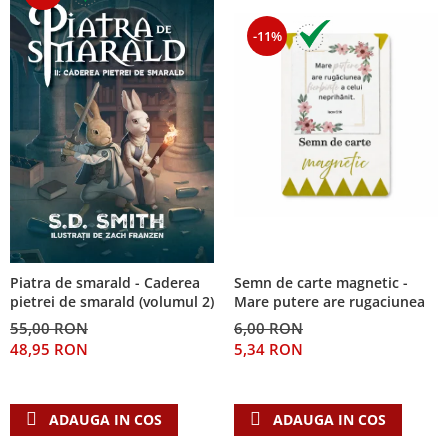
-11%
Piatra de smarald - Caderea
Semn de carte magnetic -
pietrei de smarald (volumul 2)
Mare putere are rugaciunea
55,00 RON
6,00 RON
48,95 RON
5,34 RON
ADAUGA IN COS
ADAUGA IN COS