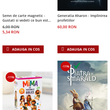
Semn de carte magnetic -
Generatia Aharon - Implinirea
Gustati si vedeti ce bun este
profetiilor
Domnul!
6,00 RON
60,00 RON
5,34 RON
ADAUGA IN COS
ADAUGA IN COS
-11%
-11%