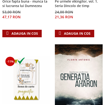
Orice fapta buna - munca ta
Pe urmele vikingilor, vol. 1.
Despre afaceri
si lucrarea lui Dumnezeu
Seria Dincolo de timp
Dezvoltare personala
53,00 RON
24,00 RON
Leadership
47,17 RON
21,36 RON
Mediu
Sanatate / nutritie
ADAUGA IN COS
ADAUGA IN COS
-11%