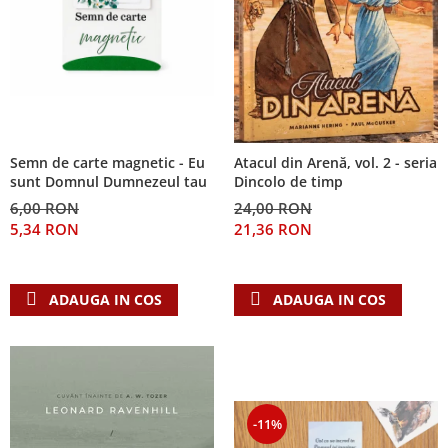
Semn de carte magnetic - Eu
Atacul din Arenă, vol. 2 - seria
sunt Domnul Dumnezeul tau
Dincolo de timp
6,00 RON
24,00 RON
5,34 RON
21,36 RON
ADAUGA IN COS
ADAUGA IN COS
-11%