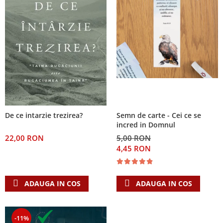
De ce intarzie trezirea?
Semn de carte - Cei ce se
incred in Domnul
22,00 RON
5,00 RON
4,45 RON
ADAUGA IN COS
ADAUGA IN COS
-11%