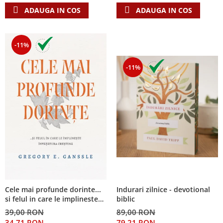
ADAUGA IN COS
ADAUGA IN COS
-11%
-11%
Cele mai profunde dorinte...
Indurari zilnice - devotional
si felul in care le implineste
biblic
invatatura crestina
39,00 RON
89,00 RON
34,71 RON
79,21 RON