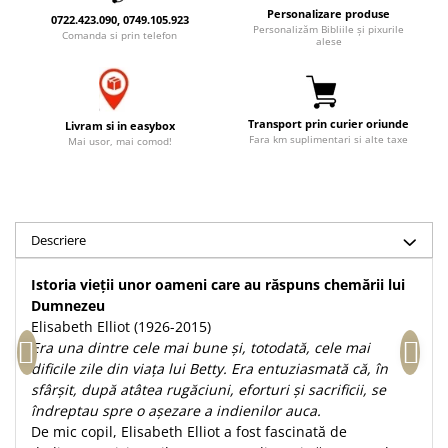
Personalizare produse
Accesorii birou
Instrumente teologice
Tablouri
0722.423.090, 0749.105.923
Personalizăm Bibliile și pixurile
Comanda si prin telefon
Rame foto
alese
Transilvania
Alte studii
Tablouri din lemn
Atlase
Carti postale
Pungi cadou cu versete
Comentarii
Magneti
Transport prin curier oriunde
Puzzle
Livram si in easybox
Dictionare
Fara km suplimentari si alte taxe
Mai usor, mai comod!
Enciclopedii
Sacoșă
Literatura
Semne de carte
Biografii
Set cadou
Eseuri
Descriere
Statuete
Marturii
Sticle apa
Istoria vieții unor oameni care au răspuns chemării lui
Romane
Dumnezeu
Suport pentru pahar
Meditatii
Elisabeth Elliot (1926-2015)
Tablouri
Pedagogie
Era una dintre cele mai bune și, totodată, cele mai
dificile zile din viața lui Betty. Era entuziasmată că, în
Tablouri canvas
Poezii
sfârșit, după atâtea rugăciuni, eforturi și sacrificii, se
Termos
Reviste
îndreptau spre o așezare a indienilor auca.
De mic copil, Elisabeth Elliot a fost fascinată de
Sanatate