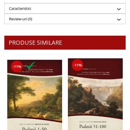
Despre afaceri
Caracteristici
Dezvoltare personala
Leadership
Review-uri
(0)
Mediu
Sanatate / nutritie
PRODUSE SIMILARE
-11%
-11%