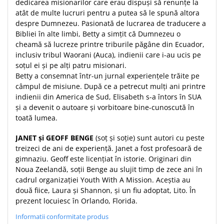
dedicarea misionarilor care erau dispuși să renunțe la
Teologie
atât de multe lucruri pentru a putea să le spună altora
despre Dumnezeu. Pasionată de lucrarea de traducere a
A doua venire
Bibliei în alte limbi, Betty a simțit că Dumnezeu o
Apologetica
cheamă să lucreze printre triburile păgâne din Ecuador,
Dogmatica
inclusiv tribul Waorani (Auca), indienii care i-au ucis pe
soțul ei și pe alți patru misionari.
Istoria Bisericii
Betty a consemnat într-un jurnal experiențele trăite pe
Misiune
câmpul de misiune. După ce a petrecut mulți ani printre
Viata crestina
indienii din America de Sud, Elisabeth s-a întors în SUA
și a devenit o autoare și vorbitoare bine-cunoscută în
Contemporaneitate
toată lumea.
Devotional
Diverse
JANET și GEOFF BENGE
(soț și soție) sunt autori cu peste
Lupta Spirituala
treizeci de ani de experiență. Janet a fost profesoară de
gimnaziu. Geoff este licențiat în istorie. Originari din
Schimbarea caracterului
Noua Zeelandă, soții Benge au slujit timp de zece ani în
Slujire
cadrul organizației Youth With A Mission. Aceștia au
Suferinta
două fiice, Laura și Shannon, și un fiu adoptat, Lito. În
Viata din belsug
prezent locuiesc în Orlando, Florida.
Viata de zi cu zi
Informatii conformitate produs