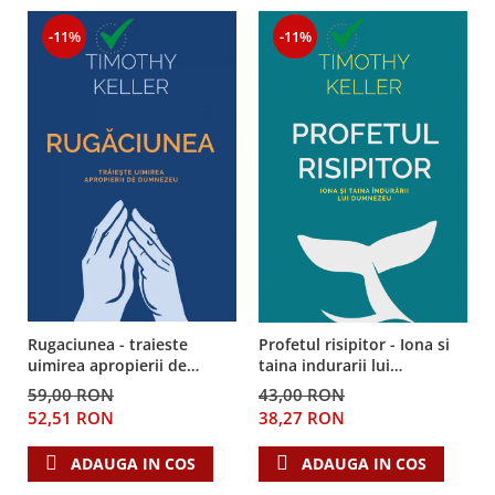
-11%
-11%
Rugaciunea - traieste
Profetul risipitor - Iona si
uimirea apropierii de
taina indurarii lui
Dumnezeu
Dumnezeu
59,00 RON
43,00 RON
52,51 RON
38,27 RON
ADAUGA IN COS
ADAUGA IN COS