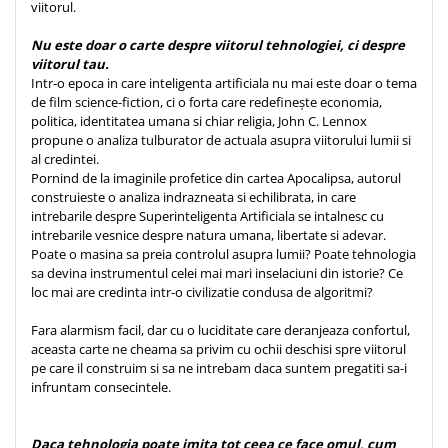
viitorul.
Teologie
Nu este doar o carte despre viitorul tehnologiei, ci despre
A doua venire
viitorul tau.
Apologetica
Intr-o epoca in care inteligenta artificiala nu mai este doar o tema
de film science-fiction, ci o forta care redefinește economia,
Dogmatica
politica, identitatea umana si chiar religia, John C. Lennox
Istoria Bisericii
propune o analiza tulburator de actuala asupra viitorului lumii si
Misiune
al credintei.
Pornind de la imaginile profetice din cartea Apocalipsa, autorul
Viata crestina
construieste o analiza indrazneata si echilibrata, in care
Contemporaneitate
intrebarile despre Superinteligenta Artificiala se intalnesc cu
intrebarile vesnice despre natura umana, libertate si adevar.
Devotional
Poate o masina sa preia controlul asupra lumii? Poate tehnologia
Diverse
sa devina instrumentul celei mai mari inselaciuni din istorie? Ce
loc mai are credinta intr-o civilizatie condusa de algoritmi?
Lupta Spirituala
Schimbarea caracterului
Fara alarmism facil, dar cu o luciditate care deranjeaza confortul,
Slujire
aceasta carte ne cheama sa privim cu ochii deschisi spre viitorul
pe care il construim si sa ne intrebam daca suntem pregatiti sa-i
Suferinta
infruntam consecintele.
Viata din belsug
Viata de zi cu zi
Daca tehnologia poate imita tot ceea ce face omul, cum