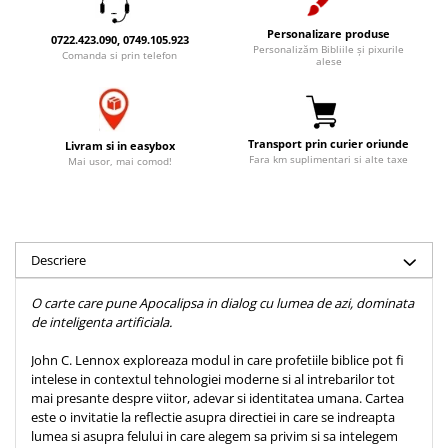
Accesorii birou
Instrumente teologice
Tablouri
Personalizare produse
0722.423.090, 0749.105.923
Rame foto
Transilvania
Alte studii
Personalizăm Bibliile și pixurile
Comanda si prin telefon
alese
Tablouri din lemn
Atlase
Carti postale
Pungi cadou cu versete
Comentarii
Magneti
Puzzle
Dictionare
Transport prin curier oriunde
Livram si in easybox
Enciclopedii
Sacoșă
Fara km suplimentari si alte taxe
Mai usor, mai comod!
Literatura
Semne de carte
Biografii
Set cadou
Eseuri
Statuete
Descriere
Marturii
Sticle apa
Romane
O carte care pune Apocalipsa in dialog cu lumea de azi, dominata
Suport pentru pahar
Meditatii
de inteligenta artificiala.
Tablouri
Pedagogie
John C. Lennox exploreaza modul in care profetiile biblice pot fi
Tablouri canvas
Poezii
intelese in contextul tehnologiei moderne si al intrebarilor tot
mai presante despre viitor, adevar si identitatea umana. Cartea
Termos
Reviste
este o invitatie la reflectie asupra directiei in care se indreapta
lumea si asupra felului in care alegem sa privim si sa intelegem
Sanatate