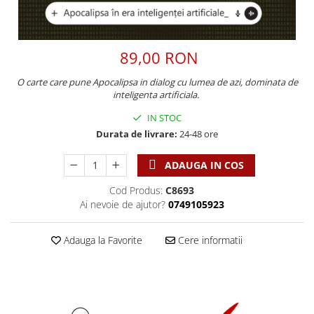
Discipline spirituale
Pix plastic
Tablouri
Viata crestina
Rugaciune
Jocuri
Sibiu
Eseuri
Jurnale
Alte suveniruri
89,00 RON
Familie
Carti postale
Jurnal de Rugaciune
O carte care pune Apocalipsa in dialog cu lumea de azi, dominata de
Barbati
Jurnal
Limba Engleza
inteligenta artificiala.
Cresterea copiilor
Magneti
Limba Română
IN STOC
Femei
Suport pahar
Magneti
Durata de livrare:
24-48 ore
Relatii
Tablouri
Foarte puternici
Sexualitate
Sinaia
Ornament
ADAUGA IN COS
Tineri
Magneti
Pentru birou
Cod Produs:
C8693
Viata de familie
Suport pahar
Pentru copii
Ai nevoie de ajutor?
0749105923
Harfe / Partituri
Timisoara
Obiecte decorative
Instrumente pastorale
Alte suveniruri
Oglinda
Adauga la Favorite
Cere informatii
Consiliere
Carti postale
Pix+Semn de carte
Despre biserica
Jurnale
Portofel
Predici/ Schite de predici
Magneti
Produse din lemn
Resurse studiu biblic
Suport pahar