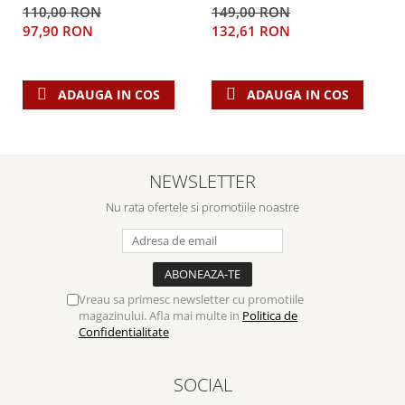
centru
centru
110,00 RON
149,00 RON
97,90 RON
132,61 RON
ADAUGA IN COS
ADAUGA IN COS
NEWSLETTER
Nu rata ofertele si promotiile noastre
Vreau sa primesc newsletter cu promotiile
magazinului. Afla mai multe in
Politica de
Confidentialitate
SOCIAL