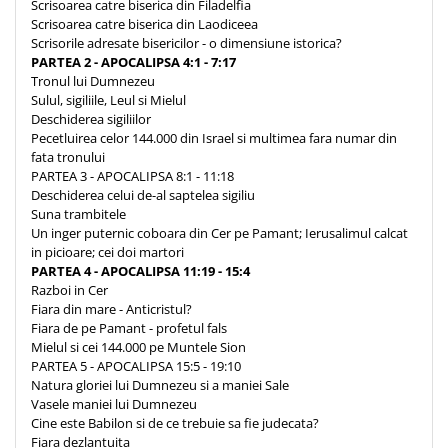
Scrisoarea catre biserica din Filadelfia
Scrisoarea catre biserica din Laodiceea
Scrisorile adresate bisericilor - o dimensiune istorica?
PARTEA 2 - APOCALIPSA 4:1 - 7:17
Tronul lui Dumnezeu
Sulul, sigiliile, Leul si Mielul
Deschiderea sigiliilor
Pecetluirea celor 144.000 din Israel si multimea fara numar din
fata tronului
PARTEA 3 - APOCALIPSA 8:1 - 11:18
Deschiderea celui de-al saptelea sigiliu
Suna trambitele
Un inger puternic coboara din Cer pe Pamant; Ierusalimul calcat
in picioare; cei doi martori
PARTEA 4 - APOCALIPSA 11:19 - 15:4
Razboi in Cer
Fiara din mare - Anticristul?
Fiara de pe Pamant - profetul fals
Mielul si cei 144.000 pe Muntele Sion
PARTEA 5 - APOCALIPSA 15:5 - 19:10
Natura gloriei lui Dumnezeu si a maniei Sale
Vasele maniei lui Dumnezeu
Cine este Babilon si de ce trebuie sa fie judecata?
Fiara dezlantuita