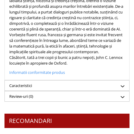
laolaltă știința, filozofia și credința creștină, oferind o viziune
echilibrată și profundă asupra marilor întrebări existențiale. De-a
lungul timpului, a purtat dialoguri publice notabile, susținând cu
rigoare și claritate că credința creștină nu contrazice știința, ci,
dimpotrivă, o completează și o înrădăcinează într-o viziune
coerentă și plină de speranță, chiar și într-o eră dominată de AI.
Vorbește fluent rusa, franceza și germana și este invitat frecvent
să conferențieze în întreaga lume, abordând teme ce variază de
la matematică pură, la etică în afaceri, știință, tehnologie și
implicațiile spirituale ale progresului contemporan.
Căsătorit, tată a trei copii și bunic a patru nepoți, John C. Lennox
locuiește în apropiere de Oxford.
Informatii conformitate produs
Caracteristici
Review-uri
(0)
RECOMANDARI