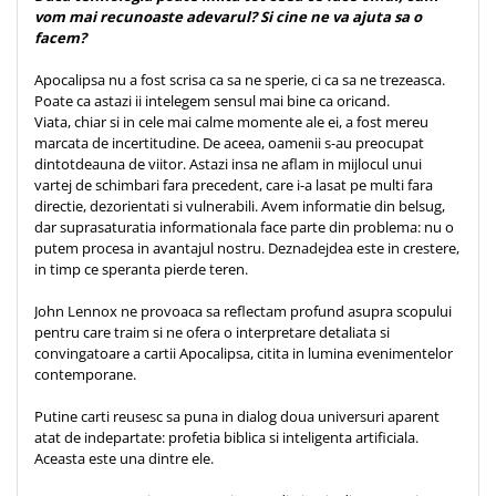
Despre afaceri
vom mai recunoaste adevarul? Si cine ne va ajuta sa o
Dezvoltare personala
facem?
Leadership
Apocalipsa nu a fost scrisa ca sa ne sperie, ci ca sa ne trezeasca.
Mediu
Poate ca astazi ii intelegem sensul mai bine ca oricand.
Sanatate / nutritie
Viata, chiar si in cele mai calme momente ale ei, a fost mereu
marcata de incertitudine. De aceea, oamenii s-au preocupat
dintotdeauna de viitor. Astazi insa ne aflam in mijlocul unui
vartej de schimbari fara precedent, care i-a lasat pe multi fara
directie, dezorientati si vulnerabili. Avem informatie din belsug,
dar suprasaturatia informationala face parte din problema: nu o
putem procesa in avantajul nostru. Deznadejdea este in crestere,
in timp ce speranta pierde teren.
John Lennox ne provoaca sa reflectam profund asupra scopului
pentru care traim si ne ofera o interpretare detaliata si
convingatoare a cartii Apocalipsa, citita in lumina evenimentelor
contemporane.
Putine carti reusesc sa puna in dialog doua universuri aparent
atat de indepartate: profetia biblica si inteligenta artificiala.
Aceasta este una dintre ele.