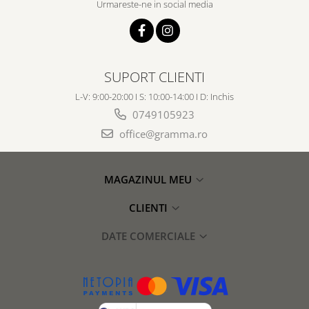
Urmareste-ne in social media
SUPORT CLIENTI
L-V: 9:00-20:00 I S: 10:00-14:00 I D: Inchis
0749105923
office@gramma.ro
MAGAZINUL MEU
CLIENTI
DATE COMERCIALE