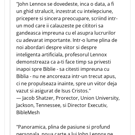
"John Lennox se dovedeste, inca o data, a fi
un ghid stralucit, inzestrat cu intelepciune,
pricepere si sincera preocupare, scriind intr-
un mod care ii calauzeste pe cititori sa
gandeasca impreuna cu el asupra lucrurilor
cu adevarat importante. Intr-o lume plina de
noi abordari despre viitor si despre
inteligenta artificiala, profesorul Lennox
demonstreaza ca a-ti face timp sa privesti
inapoi spre Biblie - sa citesti impreuna cu
Biblia - nu ne ancoreaza intr-un trecut apus,
ci ne propulseaza inainte, spre un viitor deja
vazut si asigurat de Isus Cristos."
— Jacob Shatzer, Prorector, Union University,
Jackson, Tennessee, si Director Executiv,
BibleMesh
"Panoramica, plina de pasiune si profund
personala, noua carte a lui John Lennox ne