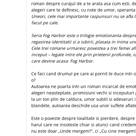
roman despre curajul de a te arata asa cum esti, de
Sexualitate
Sinaia
Ornament
alegeri care te definesc, cu note de umor, speranta 
Tineri
Magneti
Pentru birou
Uneori, cele mai importante raspunsuri nu se afla la
Viata de familie
Suport pahar
facut pe cale
.
Pentru copii
Harfe / Partituri
Timisoara
Obiecte decorative
Seria Fog Harbor este o trilogie emotionanta despre
Instrumente pastorale
Alte suveniruri
Oglinda
regasirea identitatii si a iubirii, plasata in inima u
Consiliere
Carti postale
Cele trei romane urmaresc povestea a trei femei af
Pix+Semn de carte
inceput – legate intre ele prin prietenii profunde, i
Despre biserica
Jurnale
Portofel
care devine acasa: Fog Harbor.
Predici/ Schite de predici
Magneti
Produse din lemn
Resurse studiu biblic
Suport pahar
Ce faci cand drumul pe care ai pornit te duce intr-o 
Accesorii birou
Instrumente teologice
Tablouri
o?
Rame foto
Autoarea ne poarta intr-un roman incarcat de emot
Transilvania
Alte studii
alegeri neasteptate, promisiuni vechi si inceputur
Tablouri din lemn
Atlase
Carti postale
la un ton plin de caldura, umor subtil si adevaruri
Pungi cadou cu versete
Comentarii
Magneti
blandete, autoarea deschide usa unor suflete aflate
Puzzle
Dictionare
Este o poveste despre loialitate si pierdere, despre 
Enciclopedii
Sacoșă
harul care ne insoteste chiar si atunci cand credem
Literatura
Semne de carte
nu este doar „Unde mergem?”, ci „Cu cine mergem?”