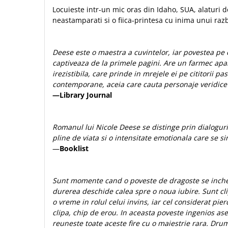
Contemporaneitate
Locuieste intr-un mic oras din Idaho, SUA, alaturi de 
Devotional
neastamparati si o fiica‑printesa cu inima unui razb
Diverse
Lupta Spirituala
Deese este o maestra a cuvintelor, iar povestea pe 
Schimbarea caracterului
captiveaza de la primele pagini. Are un farmec apart
Slujire
irezistibila, care prinde in mrejele ei pe cititorii p
Suferinta
contemporane, aceia care cauta personaje veridice
—Library Journal
Viata din belsug
Viata de zi cu zi
Despre afaceri
Romanul lui Nicole Deese se distinge prin dialoguri 
pline de viata si o intensitate emotionala care se si
Dezvoltare personala
—
Booklist
Leadership
Mediu
Sanatate / nutritie
Sunt momente cand o poveste de dragoste se incheie
durerea deschide calea spre o noua iubire. Sunt cl
o vreme in rolul celui invins, iar cel considerat pi
clipa, chip de erou. In aceasta poveste ingenios ase
reuneste toate aceste fire cu o maiestrie rara. Dru