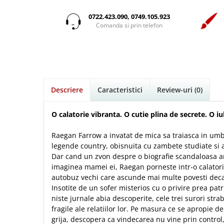
Istorie
Suport Pahar
Copii
Pentru predicatori
Mari
Psihologie
Cluj-Napoca
0722.423.090, 0749.105.923
Cutie cu versete
Povesti care spun adevarul
Medii
Comanda si prin telefon
Filosofie
Iasi
Mici
Display foto
Puiul Istet
Alte studii
Oradea
Noul Testament
Emblema auto
R. C. Sproul
Critica de arta
Alte suveniruri
Pentru adolescenti
Felicitare
cultura generala
Romane
Carti postale
Pentru femei
Psihologie practica
Husă Biblie
Timothy Keller
Jurnale
Descriere
Caracteristici
Review-uri
(0)
Stiinta
Instrumente de scris
Vestea buna pentru inimi micute
Magneti
Devotional zilnic
Pix metalic
Suport pahar
Veveritele de la Marea Moarta
O calatorie vibranta. O cutie plina de secrete. O i
Discipline spirituale
Pix plastic
Tablouri
Viata crestina
Raegan Farrow a invatat de mica sa traiasca in umbra
Rugaciune
Jocuri
Sibiu
legende country, obisnuita cu zambete studiate si 
Eseuri
Jurnale
Alte suveniruri
Dar cand un zvon despre o biografie scandaloasa a
Familie
imaginea mamei ei, Raegan porneste intr-o calatorie
Carti postale
Jurnal de Rugaciune
autobuz vechi care ascunde mai multe povesti deca
Barbati
Jurnal
Limba Engleza
Insotite de un sofer misterios cu o privire prea pat
Cresterea copiilor
Magneti
Limba Română
niste jurnale abia descoperite, cele trei surori stra
Femei
Suport pahar
Magneti
fragile ale relatiilor lor. Pe masura ce se apropie 
Relatii
Tablouri
grija, descopera ca vindecarea nu vine prin control,
Foarte puternici