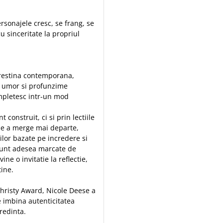
rsonajele cresc, se frang, se
cu sinceritate la propriul
crestina contemporana,
, umor si profunzime
 impletesc intr-un mod
construit, ci si prin lectiile
 de a merge mai departe,
ilor bazate pe incredere si
, sunt adesea marcate de
ine o invitatie la reflectie,
tine.
Christy Award, Nicole Deese a
e imbina autenticitatea
credinta.