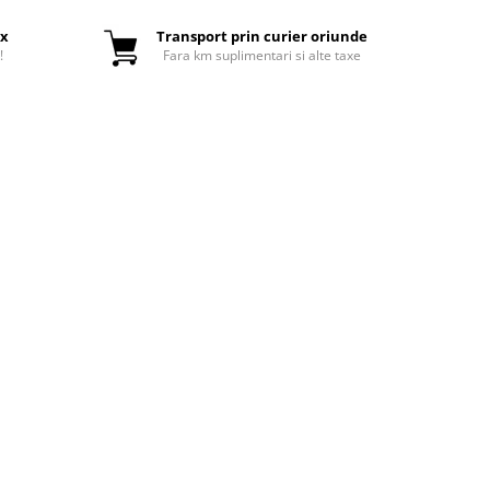
ox
Transport prin curier oriunde
!
Fara km suplimentari si alte taxe