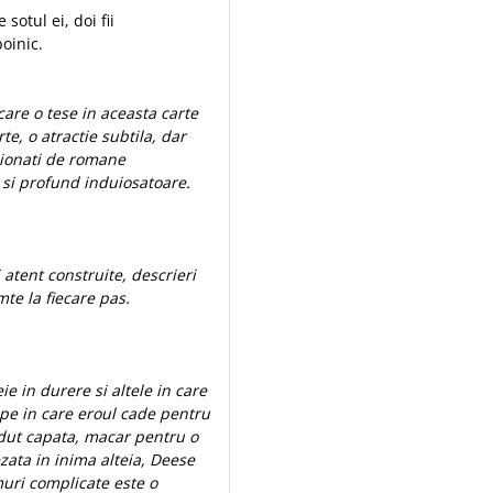
sotul ei, doi fii
oinic.
care o tese in aceasta carte
e, o atractie subtila, dar
asionati de romane
 si profund induiosatoare.
atent construite, descrieri
mte la fiecare pas.
 in durere si altele in care
ipe in care eroul cade pentru
erdut capata, macar pentru o
zata in inima alteia, Deese
muri complicate este o