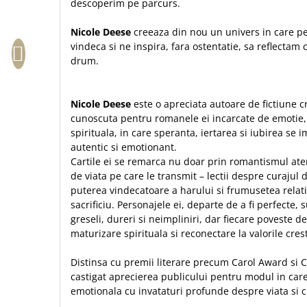
Biografii
descoperim pe parcurs.
Set cadou
Eseuri
Statuete
Nicole Deese
creeaza din nou un univers in care pe
Marturii
vindeca si ne inspira, fara ostentatie, sa reflectam 
Sticle apa
Romane
drum.
Suport pentru pahar
Meditatii
Tablouri
Pedagogie
Nicole Deese
este o apreciata autoare de fictiune 
Tablouri canvas
Poezii
cunoscuta pentru romanele ei incarcate de emotie
spirituala, in care speranta, iertarea si iubirea se
Termos
Reviste
autentic si emotionant.
Sanatate
Cartile ei se remarca nu doar prin romantismul atent 
de viata pe care le transmit – lectii despre curajul
Teologie
puterea vindecatoare a harului si frumusetea relati
A doua venire
sacrificiu. Personajele ei, departe de a fi perfecte
greseli, dureri si neimpliniri, dar fiecare poveste dev
Apologetica
maturizare spirituala si reconectare la valorile cres
Dogmatica
Istoria Bisericii
Distinsa cu premii literare precum Carol Award si 
Misiune
castigat aprecierea publicului pentru modul in car
Viata crestina
emotionala cu invataturi profunde despre viata si 