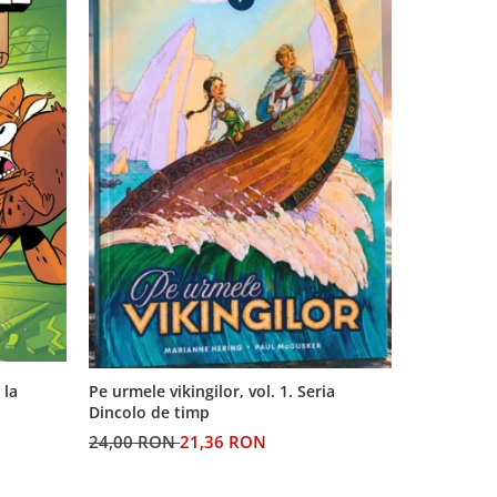
 la
Pe urmele vikingilor, vol. 1. Seria
Generatia 
Dincolo de timp
profetiilor
24,00 RON
21,36 RON
60,00 RO