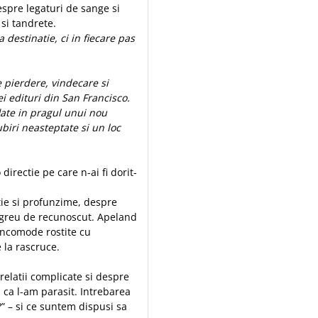
spre legaturi de sange si
si tandrete.
 destinatie, ci in fiecare pas
 pierdere, vindecare si
nei edituri din San Francisco.
late in pragul unui nou
ubiri neasteptate si un loc
directie pe care n-ai fi dorit-
ie si profunzime, despre
i greu de recunoscut. Apeland
 incomode rostite cu
 la rascruce.
relatii complicate si despre
 ca l-am parasit. Intrebarea
 – si ce suntem dispusi sa