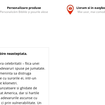
Personalizare produse
Livram si in easyb
Personalizăm Bibliile și pixurile alese
Mai usor, mai comod
ubire neasteptata.
 celebritatii – fiica unei
adevaruri spuse pe jumatate.
meninta sa distruga
 cu surorile ei, intr-un
t kilometri.
runzatoare si ghidate de
bat America, dar si hartile
de adevarurile ascunse cu
 ci prin vulnerabilitate. Un