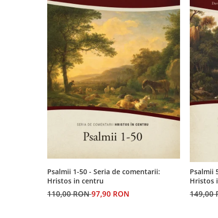
Psalmii 1-50 - Seria de comentarii:
Psalmii 
Hristos in centru
Hristos 
110,00 RON
97,90 RON
149,00