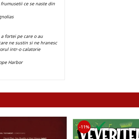
 frumusetii ce se naste din
gnolias
a fortei pe care o au
 care ne sustin si ne hranesc
torul intr-o calatorie
ope Harbor
-11%