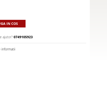
GA IN COS
e ajutor?
0749105923
informatii