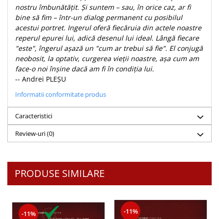
nostru îmbunătăţit. Și suntem – sau, în orice caz, ar fi
Teologie
bine să fim – într-un dialog permanent cu posibilul
A doua venire
acestui portret. Ingerul oferă fiecăruia din actele noastre
reperul epurei lui, adică desenul lui ideal. Lângă fiecare
Apologetica
"este", îngerul aşază un "cum ar trebui să fie". El conjugă
Dogmatica
neobosit, la optativ, curgerea vieţii noastre, aşa cum am
Istoria Bisericii
face-o noi înşine dacă am fi în condiţia lui.
Misiune
-- Andrei PLEȘU
Viata crestina
Informatii conformitate produs
Contemporaneitate
Caracteristici
Devotional
Diverse
Review-uri
(0)
Lupta Spirituala
Schimbarea caracterului
Slujire
PRODUSE SIMILARE
Suferinta
Viata din belsug
Viata de zi cu zi
-11%
-11%