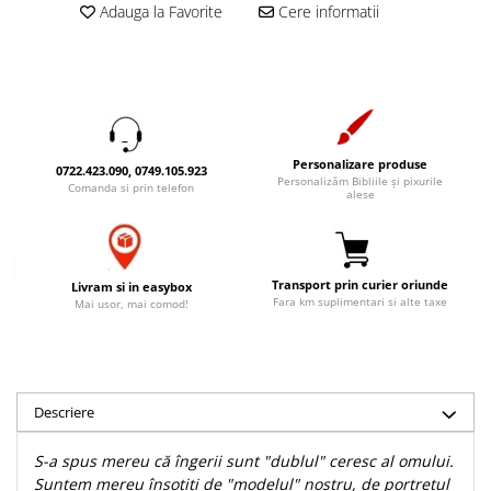
Adauga la Favorite
Cere informatii
Accesorii birou
Instrumente teologice
Tablouri
Rame foto
Transilvania
Alte studii
Tablouri din lemn
Atlase
Carti postale
Pungi cadou cu versete
Comentarii
Magneti
Puzzle
Dictionare
Personalizare produse
Enciclopedii
Sacoșă
0722.423.090, 0749.105.923
Personalizăm Bibliile și pixurile
Comanda si prin telefon
alese
Literatura
Semne de carte
Biografii
Set cadou
Eseuri
Statuete
Transport prin curier oriunde
Livram si in easybox
Marturii
Fara km suplimentari si alte taxe
Mai usor, mai comod!
Sticle apa
Romane
Suport pentru pahar
Meditatii
Tablouri
Pedagogie
Tablouri canvas
Descriere
Poezii
Termos
Reviste
S-a spus mereu că îngerii sunt "dublul" ceresc al omului.
Sanatate
Suntem mereu însoţiţi de "modelul" nostru, de portretul