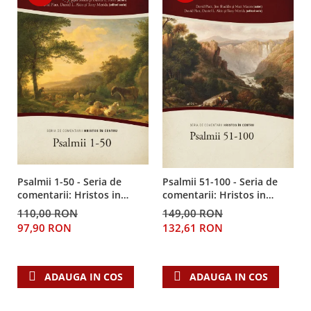
Despre afaceri
Dezvoltare personala
Leadership
Mediu
Sanatate / nutritie
Psalmii 1-50 - Seria de
Psalmii 51-100 - Seria de
comentarii: Hristos in
comentarii: Hristos in
centru
centru
110,00 RON
149,00 RON
97,90 RON
132,61 RON
ADAUGA IN COS
ADAUGA IN COS