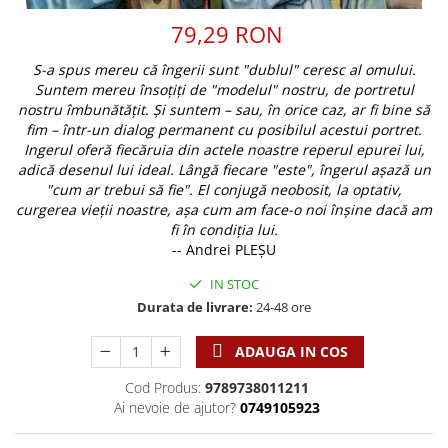
Discipline spirituale
Pix plastic
Tablouri
Viata crestina
79,29 RON
Rugaciune
Jocuri
Sibiu
Eseuri
Jurnale
Alte suveniruri
S-a spus mereu că îngerii sunt "dublul" ceresc al omului.
Familie
Suntem mereu însoţiţi de "modelul" nostru, de portretul
Carti postale
Jurnal de Rugaciune
nostru îmbunătăţit. Și suntem – sau, în orice caz, ar fi bine să
Barbati
Jurnal
Limba Engleza
fim – într-un dialog permanent cu posibilul acestui portret.
Cresterea copiilor
Magneti
Limba Română
Ingerul oferă fiecăruia din actele noastre reperul epurei lui,
adică desenul lui ideal. Lângă fiecare "este", îngerul aşază un
Femei
Suport pahar
Magneti
"cum ar trebui să fie". El conjugă neobosit, la optativ,
Relatii
Tablouri
Foarte puternici
curgerea vieţii noastre, aşa cum am face-o noi înşine dacă am
Sexualitate
Sinaia
fi în condiţia lui.
Ornament
-- Andrei PLEȘU
Tineri
Magneti
Pentru birou
Viata de familie
Suport pahar
Pentru copii
IN STOC
Harfe / Partituri
Timisoara
Durata de livrare:
24-48 ore
Obiecte decorative
Instrumente pastorale
Alte suveniruri
Oglinda
ADAUGA IN COS
Consiliere
Carti postale
Pix+Semn de carte
Cod Produs:
9789738011211
Despre biserica
Jurnale
Portofel
Ai nevoie de ajutor?
0749105923
Predici/ Schite de predici
Magneti
Produse din lemn
Resurse studiu biblic
Suport pahar