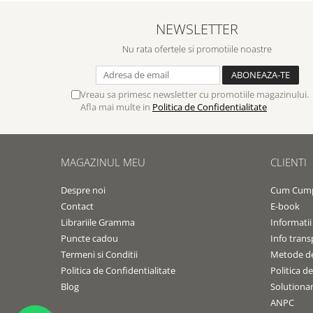
Contemporaneitate
Devotional
NEWSLETTER
Diverse
Nu rata ofertele si promotiile noastre
Lupta Spirituala
Schimbarea caracterului
Vreau sa primesc newsletter cu promotiile magazinului.
Slujire
Afla mai multe in
Politica de Confidentialitate
Suferinta
Viata din belsug
Viata de zi cu zi
MAGAZINUL MEU
CLIENTI
Despre afaceri
Dezvoltare personala
Despre noi
Cum Cum
Contact
E-book
Leadership
Librariile Gramma
Informatii
Mediu
Puncte cadou
Info trans
Sanatate / nutritie
Termeni si Conditii
Metode de
Politica de Confidentialitate
Politica d
Blog
Solutionare
ANPC