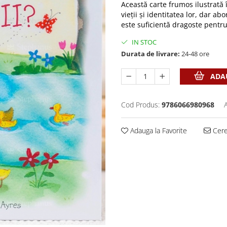
Această carte frumos ilustrată 
vieţii şi identitatea lor, dar ab
este suficientă dragoste pentru 
IN STOC
Durata de livrare:
24-48 ore
ADAU
Cod Produs:
9786066980968
Adauga la Favorite
Cere 