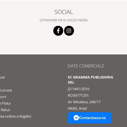
SOCIAL
Urmareste-ne in social media
DATE COMERCIALE
par
SC GRAMMA PUBLISHING
SRL
J2/1441/2016
 Livrare
RO36771251
port
str Micalaca, 246/17
 Plata
ARAD, Arad
e Retur
a online a litigiilor
Contacteaza-ne