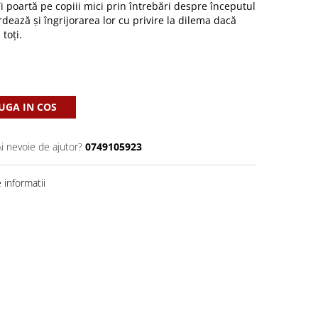
îi poartă pe copiii mici prin întrebări despre începutul
ordează şi îngrijorarea lor cu privire la dilema dacă
toţi.
GA IN COS
Ai nevoie de ajutor?
0749105923
informatii