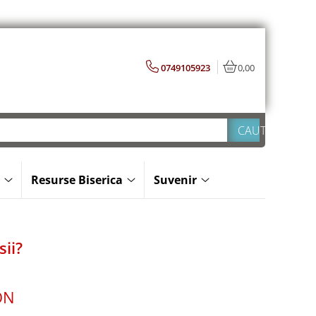
0749105923
0,00
Resurse Biserica
Suvenir
ii?
ON