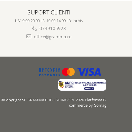
SUPORT CLIENTI
L-V: 9:00-20:00 I S: 10:00-14:00 I D: Inchis
0749105923
office@gramma.ro
©Copyright SC GRAMMA PUBLISHING SRL 2026
Platforma E-
commerce by Gomag