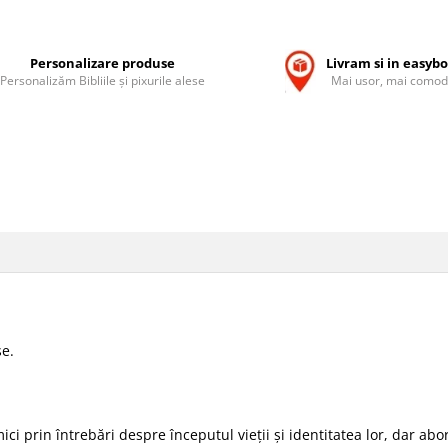
Personalizare produse
Livram si in easyb
Personalizăm Bibliile și pixurile alese
Mai usor, mai comod
se.
ici prin întrebări despre începutul vieţii şi identitatea lor, dar abo