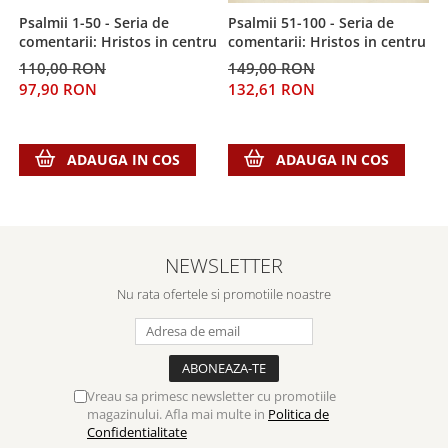
Psalmii 1-50 - Seria de
Psalmii 51-100 - Seria de
V
comentarii: Hristos in centru
comentarii: Hristos in centru
d
110,00 RON
149,00 RON
2
97,90 RON
132,61 RON
2
ADAUGA IN COS
ADAUGA IN COS
NEWSLETTER
Nu rata ofertele si promotiile noastre
Vreau sa primesc newsletter cu promotiile
magazinului. Afla mai multe in
Politica de
Confidentialitate