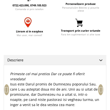
Personalizare produse
Accesorii birou
Instrumente teologice
Tablouri
0722.423.090, 0749.105.923
Personalizăm Bibliile și pixurile
Comanda si prin telefon
Rame foto
alese
Transilvania
Alte studii
Tablouri din lemn
Atlase
Carti postale
Pungi cadou cu versete
Comentarii
Magneti
Puzzle
Transport prin curier oriunde
Livram si in easybox
Dictionare
Fara km suplimentari si alte taxe
Mai usor, mai comod!
Enciclopedii
Sacoșă
Literatura
Semne de carte
Biografii
Set cadou
Eseuri
Descriere
Statuete
Marturii
Sticle apa
Romane
Primeste cel mai pretios Dar ce poate fi oferit
Suport pentru pahar
Meditatii
vreodata!
Isus este Darul promis de Dumnezeu poporului Sau,
Tablouri
Pedagogie
care L-au asteptat doua mii de ani. Unii au si uitat de
Tablouri canvas
Poezii
promisiune, dar Dumnezeu nu a uitat si, intr-o
noapte, pe cand niste pastorasi isi vegheau turma, un
Termos
Reviste
inger a venit sa le dea vestea cea mare:
Sanatate