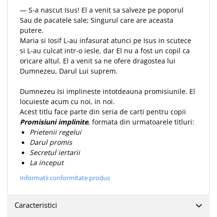
— S-a nascut Isus! El a venit sa salveze pe poporul
Teologie
Sau de pacatele sale; Singurul care are aceasta
A doua venire
putere.
Apologetica
Maria si Iosif L-au infasurat atunci pe Isus in scutece
si L-au culcat intr-o iesle, dar El nu a fost un copil ca
Dogmatica
oricare altul. El a venit sa ne ofere dragostea lui
Istoria Bisericii
Dumnezeu, Darul Lui suprem.
Misiune
Viata crestina
Dumnezeu Isi implineste intotdeauna promisiunile. El
locuieste acum cu noi, in noi.
Contemporaneitate
Acest titlu face parte din seria de carti pentru copii
Devotional
Promisiuni implinite
, formata din urmatoarele titluri:
Diverse
Prietenii regelui
Darul promis
Lupta Spirituala
Secretul iertarii
Schimbarea caracterului
La inceput
Slujire
Informatii conformitate produs
Suferinta
Viata din belsug
Caracteristici
Viata de zi cu zi