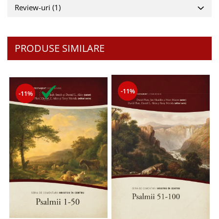
Despre afaceri
Review-uri
(1)
Dezvoltare personala
Leadership
Mediu
PRODUSE SIMILARE
Sanatate / nutritie
-11%
-11%