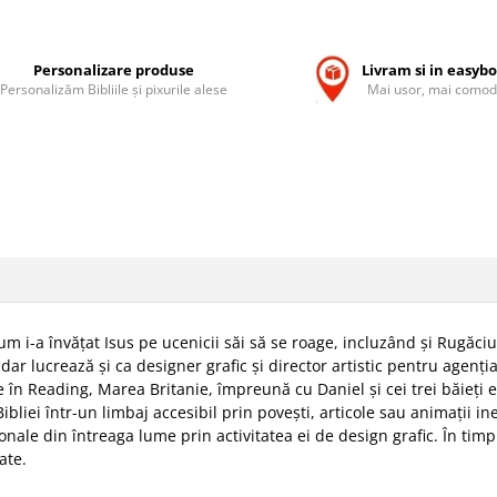
Personalizare produse
Livram si in easyb
Personalizăm Bibliile și pixurile alese
Mai usor, mai comod
m i-a învățat Isus pe ucenicii săi să se roage, incluzând și Rugăci
, dar lucrează și ca designer grafic și director artistic pentru agenți
 în Reading, Marea Britanie, împreună cu Daniel și cei trei băieți ex
ibliei într-un limbaj accesibil prin povești, articole sau animații in
onale din întreaga lume prin activitatea ei de design grafic. În timpul 
ate.