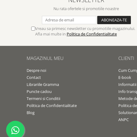
Contemporaneitate
Nu rata ofertele si promotiile noastre
Devotional
Diverse
Lupta Spirituala
Vreau sa primesc newsletter cu promotiile magazinului.
Schimbarea caracterului
Afla mai multe in
Politica de Confidentialitate
Slujire
Suferinta
Viata din belsug
MAGAZINUL MEU
CLIENTI
Viata de zi cu zi
Despre noi
Cum Cum
Despre afaceri
Contact
E-book
Dezvoltare personala
Librariile Gramma
Informatii
Leadership
Puncte cadou
Info trans
Termeni si Conditii
Metode de
Mediu
Politica de Confidentialitate
Politica d
Sanatate / nutritie
Blog
Solutionare
ANPC