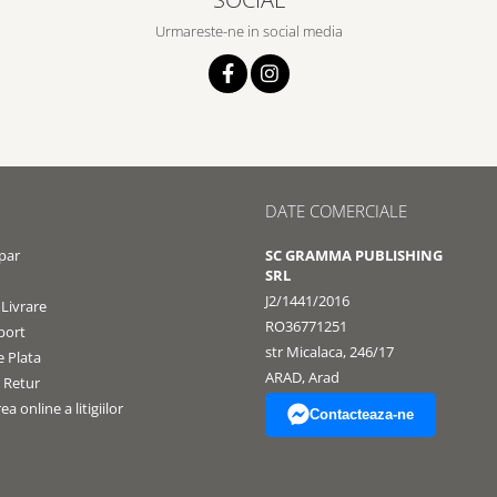
Urmareste-ne in social media
DATE COMERCIALE
par
SC GRAMMA PUBLISHING
SRL
J2/1441/2016
 Livrare
RO36771251
port
str Micalaca, 246/17
 Plata
ARAD, Arad
e Retur
a online a litigiilor
Contacteaza-ne