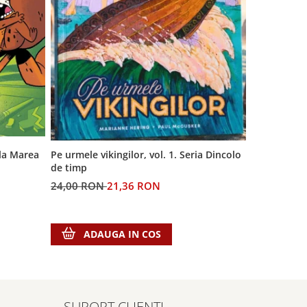
 la Marea
Generatia A
Pe urmele vikingilor, vol. 1. Seria Dincolo
de timp
60,00 RON
24,00 RON
21,36 RON
ADA
ADAUGA IN COS
SUPORT CLIENTI