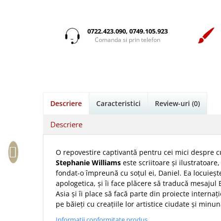
Istorie
Suport Pahar
Copii
Pentru predicatori
Mari
Psihologie
Cluj-Napoca
Cutie cu versete
Povesti care spun adevarul
Medii
Filosofie
Iasi
0722.423.090, 0749.105.923
Mici
Display foto
Puiul Istet
Alte studii
Comanda si prin telefon
Oradea
Noul Testament
Emblema auto
R. C. Sproul
Critica de arta
Alte suveniruri
Pentru adolescenti
Felicitare
cultura generala
Romane
Carti postale
Pentru femei
Psihologie practica
Husă Biblie
Timothy Keller
Jurnale
Stiinta
Instrumente de scris
Vestea buna pentru inimi micute
Magneti
Descriere
Caracteristici
Review-uri
(0)
Devotional zilnic
Pix metalic
Suport pahar
Veveritele de la Marea Moarta
Discipline spirituale
Pix plastic
Tablouri
Descriere
Viata crestina
Rugaciune
Jocuri
Sibiu
Eseuri
Jurnale
Alte suveniruri
O repovestire captivantă pentru cei mici despre cu
Familie
Stephanie Williams
este scriitoare și ilustratoare
Carti postale
Jurnal de Rugaciune
fondat-o împreună cu soțul ei, Daniel. Ea locuiește
Barbati
Jurnal
Limba Engleza
apologetica, și îi face plăcere să traducă mesajul B
Cresterea copiilor
Magneti
Limba Română
Asia și îi place să facă parte din proiecte internați
Femei
Suport pahar
pe băieți cu creațiile lor artistice ciudate și minun
Magneti
Relatii
Tablouri
Informatii conformitate produs
Foarte puternici