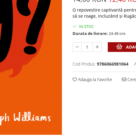
O repovestire captivantă pentru
să se roage, incluzând și Rugă
IN STOC
Durata de livrare:
24-48 ore
ADAU
Cod Produs:
9786066981064
Adauga la Favorite
Cere 