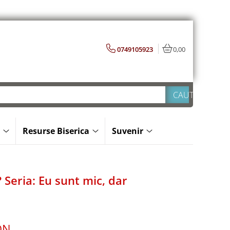
0749105923
0,00
Resurse Biserica
Suvenir
Seria: Eu sunt mic, dar
ON