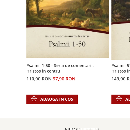
Biografii
Set cadou
Eseuri
Statuete
Marturii
Sticle apa
Romane
Suport pentru pahar
Meditatii
Tablouri
Pedagogie
Tablouri canvas
Poezii
Termos
Reviste
Psalmii 1-50 - Seria de comentarii:
Psalmii 5
Sanatate
Hristos in centru
Hristos i
Teologie
110,00 RON
97,90 RON
149,00 
A doua venire
Apologetica
ADAUGA IN COS
A
Dogmatica
Istoria Bisericii
Misiune
Viata crestina
NEWSLETTER