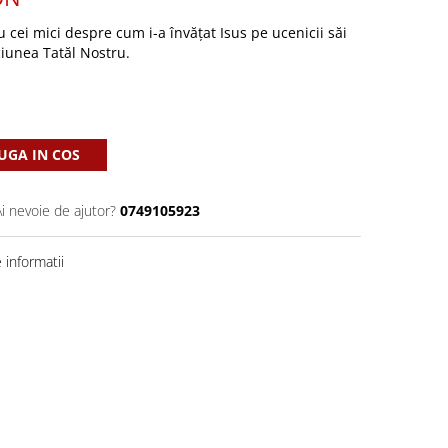
 cei mici despre cum i-a învățat Isus pe ucenicii săi
ciunea Tatăl Nostru.
GA IN COS
Ai nevoie de ajutor?
0749105923
informatii