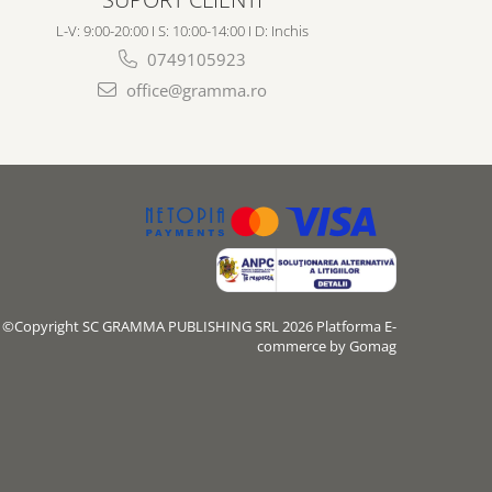
L-V: 9:00-20:00 I S: 10:00-14:00 I D: Inchis
0749105923
office@gramma.ro
©Copyright SC GRAMMA PUBLISHING SRL 2026
Platforma E-
commerce by Gomag