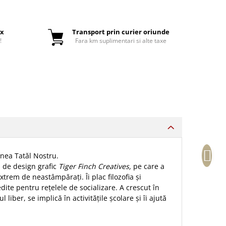
ox
Transport prin curier oriunde
!
Fara km suplimentari si alte taxe
unea Tatăl Nostru.
a de design grafic
Tiger Finch Creatives,
pe care a
trem de neastâmpărați. Îi plac filozofia și
edite pentru rețelele de socializare. A crescut în
liber, se implică în activitățile școlare și îi ajută