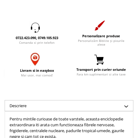
Accesorii birou
Instrumente teologice
Tablouri
Rame foto
Transilvania
Alte studii
Tablouri din lemn
Atlase
Carti postale
Pungi cadou cu versete
Comentarii
Magneti
Personalizare produse
0722.423.090, 0749.105.923
Puzzle
Dictionare
Personalizăm Bibliile și pixurile
Comanda si prin telefon
alese
Enciclopedii
Sacoșă
Literatura
Semne de carte
Biografii
Set cadou
Transport prin curier oriunde
Livram si in easybox
Eseuri
Fara km suplimentari si alte taxe
Mai usor, mai comod!
Statuete
Marturii
Sticle apa
Romane
Suport pentru pahar
Meditatii
Descriere
Tablouri
Pedagogie
Tablouri canvas
Poezii
Pentru mintile curioase de toate varstele, aceasta enciclopedie
extraordinara iti arata cum functioneaza fibrele nervoase,
Termos
Reviste
frigiderele, centralele nucleare, padurile tropical-umede, gaurile
Sanatate
negre si cam tot ce exista.