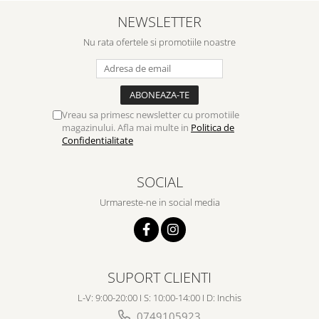
NEWSLETTER
Nu rata ofertele si promotiile noastre
Vreau sa primesc newsletter cu promotiile
magazinului. Afla mai multe in
Politica de
Confidentialitate
SOCIAL
Urmareste-ne in social media
SUPORT CLIENTI
L-V: 9:00-20:00 I S: 10:00-14:00 I D: Inchis
0749105923