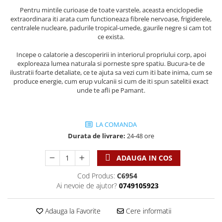
Discipline spirituale
Pix plastic
Tablouri
Viata crestina
Pentru mintile curioase de toate varstele, aceasta enciclopedie
Rugaciune
Jocuri
Sibiu
extraordinara iti arata cum functioneaza fibrele nervoase, frigiderele,
centralele nucleare, padurile tropical-umede, gaurile negre si cam tot
Eseuri
Jurnale
Alte suveniruri
ce exista.
Familie
Carti postale
Jurnal de Rugaciune
Incepe o calatorie a descoperirii in interiorul propriului corp, apoi
Barbati
Jurnal
Limba Engleza
exploreaza lumea naturala si porneste spre spatiu. Bucura-te de
ilustratii foarte detaliate, ce te ajuta sa vezi cum iti bate inima, cum se
Cresterea copiilor
Magneti
Limba Română
produce energie, cum erup vulcanii si cum de iti spun satelitii exact
Femei
Suport pahar
Magneti
unde te afli pe Pamant.
Relatii
Tablouri
Foarte puternici
Sexualitate
Sinaia
Ornament
Tineri
LA COMANDA
Magneti
Pentru birou
Durata de livrare:
24-48 ore
Viata de familie
Suport pahar
Pentru copii
Harfe / Partituri
Timisoara
Obiecte decorative
ADAUGA IN COS
Instrumente pastorale
Alte suveniruri
Oglinda
Cod Produs:
C6954
Consiliere
Carti postale
Pix+Semn de carte
Ai nevoie de ajutor?
0749105923
Despre biserica
Jurnale
Portofel
Predici/ Schite de predici
Magneti
Adauga la Favorite
Cere informatii
Produse din lemn
Resurse studiu biblic
Suport pahar