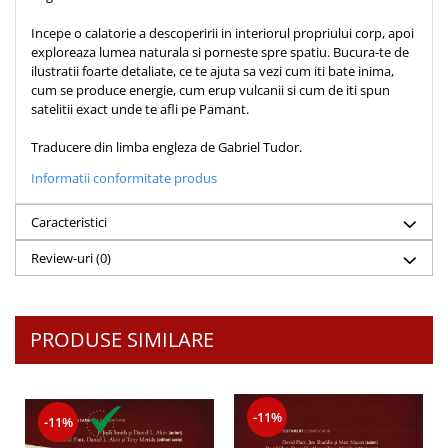
Teologie
Incepe o calatorie a descoperirii in interiorul propriului corp, apoi
exploreaza lumea naturala si porneste spre spatiu. Bucura-te de
A doua venire
ilustratii foarte detaliate, ce te ajuta sa vezi cum iti bate inima,
Apologetica
cum se produce energie, cum erup vulcanii si cum de iti spun
Dogmatica
satelitii exact unde te afli pe Pamant.
Istoria Bisericii
Traducere din limba engleza de Gabriel Tudor.
Misiune
Informatii conformitate produs
Viata crestina
Contemporaneitate
Caracteristici
Devotional
Review-uri
(0)
Diverse
Lupta Spirituala
Schimbarea caracterului
PRODUSE SIMILARE
Slujire
Suferinta
Viata din belsug
-11%
-11%
Viata de zi cu zi