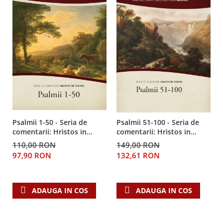
Despre afaceri
Dezvoltare personala
Leadership
Mediu
Sanatate / nutritie
Psalmii 1-50 - Seria de
Psalmii 51-100 - Seria de
comentarii: Hristos in
comentarii: Hristos in
centru
centru
110,00 RON
149,00 RON
97,90 RON
132,61 RON
ADAUGA IN COS
ADAUGA IN COS