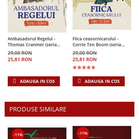
Despre afaceri
Dezvoltare personala
Leadership
Mediu
Sanatate / nutritie
Fiica ceasornicarului -
Ambasadorul Regelui -
Corrie Ten Boom (seria
Thomas Cranmer (seria
biografii)
biografii)
29,00 RON
29,00 RON
25,81 RON
25,81 RON
ADAUGA IN COS
ADAUGA IN COS
PRODUSE SIMILARE
-11%
-11%