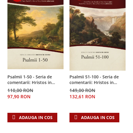
Psalmii 1-50 - Seria de
Psalmii 51-100 - Seria de
comentarii: Hristos in
comentarii: Hristos in
centru
centru
110,00 RON
149,00 RON
97,90 RON
132,61 RON
ADAUGA IN COS
ADAUGA IN COS