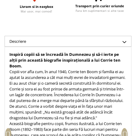
Accesorii birou
Instrumente teologice
Tablouri
Transport prin curier oriunde
Livram si in easybox
Fara km suplimentari si alte taxe
Mai usor, mai comod!
Rame foto
Transilvania
Alte studii
Tablouri din lemn
Atlase
Carti postale
Pungi cadou cu versete
Comentarii
Magneti
Puzzle
Dictionare
Descriere
Enciclopedii
Sacoșă
Inspiră copiii să se încreadă în Dumnezeu și să-i ierte pe
Literatura
Semne de carte
alții prin această biografie inspirațională a lui Corrie ten
Biografii
Boom.
Set cadou
Copiii vor afla cum, în anul 1940, Corrie ten Boom și familia ei au
Eseuri
Statuete
ajutat la ascunderea a cât mai mulți evrei de invadatorii germani.
Marturii
Ei au avut chiar și o cameră secretă construită în dormitorul ei.
Sticle apa
Romane
Corrie și sora ei au fost prinse de armata germană și trimise într-
Suport pentru pahar
un lagăr de concentrare. Încrederea lui Corrie în Dumnezeu i-a
Meditatii
dat puterea de a merge mai departe până la sfârșitul războiului.
Tablouri
Pedagogie
De atunci, Corrie a vorbit despre viața ei în fața unor mari
mulțimi, spunând: „Nu există groapă atât de adâncă încât
Tablouri canvas
Poezii
dragostea lui Dumnezeu să nu fie și mai adâncă.”
Termos
Această biografie pentru copii, frumos ilustrată, a lui Corrie ten
Reviste
Boom (1892–1983) face parte din seria Fă lucruri mari pentru
Sanatate
Dumnezeu, care are scopul de a le arăta copiilor că Dumnezeu