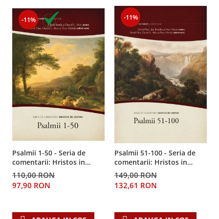
Despre afaceri
Dezvoltare personala
-11%
-11%
Leadership
Mediu
Sanatate / nutritie
Psalmii 1-50 - Seria de
Psalmii 51-100 - Seria de
comentarii: Hristos in
comentarii: Hristos in
centru
centru
110,00 RON
149,00 RON
97,90 RON
132,61 RON