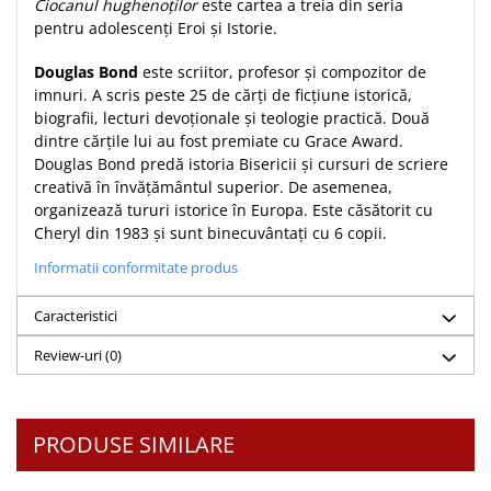
Ciocanul hughenoților
este cartea a treia din seria
Teologie
pentru adolescenți Eroi și Istorie.
A doua venire
Douglas Bond
este scriitor, profesor și compozitor de
Apologetica
imnuri. A scris peste 25 de cărți de ficțiune istorică,
Dogmatica
biografii, lecturi devoționale și teologie practică. Două
dintre cărțile lui au fost premiate cu Grace Award.
Istoria Bisericii
Douglas Bond predă istoria Bisericii și cursuri de scriere
Misiune
creativă în învățământul superior. De asemenea,
Viata crestina
organizează tururi istorice în Europa. Este căsătorit cu
Cheryl din 1983 și sunt binecuvântați cu 6 copii.
Contemporaneitate
Devotional
Informatii conformitate produs
Diverse
Caracteristici
Lupta Spirituala
Schimbarea caracterului
Review-uri
(0)
Slujire
Suferinta
Viata din belsug
PRODUSE SIMILARE
Viata de zi cu zi