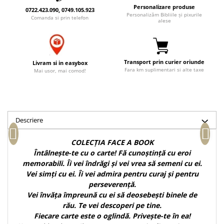
Personalizare produse
Accesorii birou
Instrumente teologice
Tablouri
0722.423.090, 0749.105.923
Personalizăm Bibliile și pixurile
Comanda si prin telefon
Rame foto
alese
Transilvania
Alte studii
Tablouri din lemn
Atlase
Carti postale
Pungi cadou cu versete
Comentarii
Magneti
Transport prin curier oriunde
Puzzle
Livram si in easybox
Dictionare
Fara km suplimentari si alte taxe
Mai usor, mai comod!
Enciclopedii
Sacoșă
Literatura
Semne de carte
Biografii
Set cadou
Eseuri
Descriere
Statuete
Marturii
Sticle apa
COLECȚIA FACE A BOOK
Romane
Întâlnește-te cu o carte! Fă cunoștință cu eroi
Suport pentru pahar
Meditatii
memorabili. Îi vei îndrăgi și vei vrea să semeni cu ei.
Tablouri
Pedagogie
Vei simți cu ei. Îi vei admira pentru curaj și pentru
perseverență.
Tablouri canvas
Poezii
Vei învăța împreună cu ei să deosebești binele de
Termos
Reviste
rău.
Te vei descoperi pe tine.
Fiecare carte este o oglindă. Privește-te în ea!
Sanatate