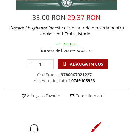
Discipline spirituale
Pix plastic
Tablouri
Rugaciune
Jocuri
Sibiu
33,00 RON
29,37 RON
Eseuri
Jurnale
Alte suveniruri
Familie
Ciocanul hughenoților
este cartea a treia din seria pentru
Carti postale
Jurnal de Rugaciune
adolescenți Eroi și Istorie.
Barbati
Jurnal
Limba Engleza
Cresterea copiilor
Magneti
IN STOC
Limba Română
Durata de livrare:
24-48 ore
Femei
Suport pahar
Magneti
Relatii
Tablouri
Foarte puternici
ADAUGA IN COS
Sexualitate
Sinaia
Ornament
Tineri
Cod Produs:
9786067321227
Magneti
Pentru birou
Ai nevoie de ajutor?
0749105923
Viata de familie
Suport pahar
Pentru copii
Harfe / Partituri
Timisoara
Obiecte decorative
Adauga la Favorite
Cere informatii
Instrumente pastorale
Alte suveniruri
Oglinda
Consiliere
Carti postale
Pix+Semn de carte
Despre biserica
Jurnale
Portofel
Predici/ Schite de predici
Magneti
Produse din lemn
Resurse studiu biblic
Suport pahar